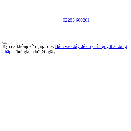
TRƯỜNG CAO ĐẲNG VĂN HÓA NGHỆ THUẬT VÀ
DU LỊCH NAM ĐỊNH
Địa chỉ: 128 Trần Huy Liệu - Phường Trường Thi - Tỉnh Ninh Bình
Điện thoại:
02283.660261
Website: http://cdvhntdlnd.edu.vn
FANPAGE:http://facebook.com/cdvhntdlnd
Bạn đã không sử dụng Site,
Bấm vào đây để duy trì trạng thái đăng
nhập
. Thời gian chờ:
60
giây