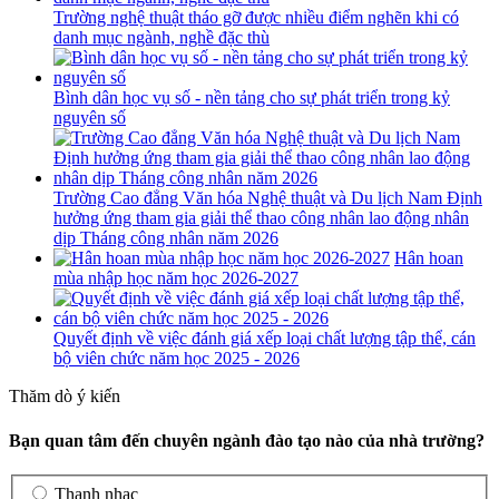
Trường nghệ thuật tháo gỡ được nhiều điểm nghẽn khi có
danh mục ngành, nghề đặc thù
Bình dân học vụ số - nền tảng cho sự phát triển trong kỷ
nguyên số
Trường Cao đẳng Văn hóa Nghệ thuật và Du lịch Nam Định
hưởng ứng tham gia giải thể thao công nhân lao động nhân
dịp Tháng công nhân năm 2026
Hân hoan
mùa nhập học năm học 2026-2027
Quyết định về việc đánh giá xếp loại chất lượng tập thể, cán
bộ viên chức năm học 2025 - 2026
Thăm dò ý kiến
Bạn quan tâm đến chuyên ngành đào tạo nào của nhà trường?
Thanh nhạc