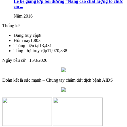
Lễ bế giảng lớp bồi dưỡng “Nâng cao chất lượng tổ chức
giáo dục và đào tạo
các...
Lượt xem:515 | lượt tải:0
Năm 2016
08/2025/TT-BGDĐT
Thống kê
Thông tư số 08/2025/TT-BGDĐT của Bộ Giáo dục và Đào tạo:
Đang truy cập
8
Quy định thời hạn lưu trữ hồ sơ, tài liệu thuộc lĩnh vực giáo dục và
Hôm nay
1,803
đào tạo
Tháng hiện tại
13,431
Tổng lượt truy cập
11,970,838
Lượt xem:575 | lượt tải:0
Ngày bầu cử - 15/3/2026
Đoàn kết là sức mạnh – Chung tay chấm dứt dịch bệnh AIDS