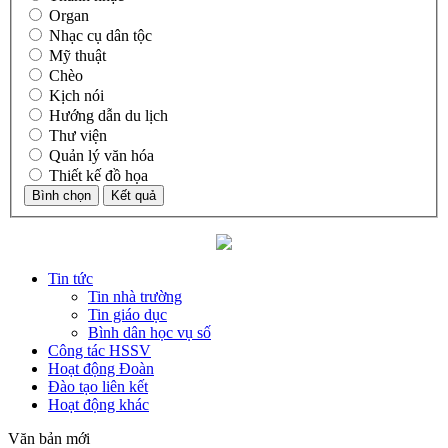
Organ
Nhạc cụ dân tộc
Mỹ thuật
Chèo
Kịch nói
Hướng dẫn du lịch
Thư viện
Quản lý văn hóa
Thiết kế đồ họa
Tin tức
Tin nhà trường
Tin giáo dục
Bình dân học vụ số
Công tác HSSV
Hoạt động Đoàn
Đào tạo liên kết
Hoạt động khác
Văn bản mới