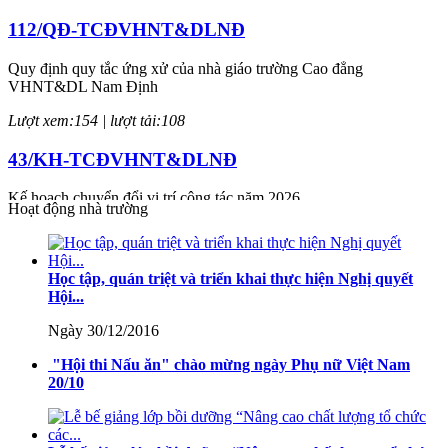
112/QĐ-TCĐVHNT&DLNĐ
Quy định quy tắc ứng xử của nhà giáo trường Cao đẳng
VHNT&DL Nam Định
Lượt xem:154 | lượt tải:108
43/KH-TCĐVHNT&DLNĐ
Kế hoạch chuyển đổi vị trí công tác năm 2026
Hoạt động nhà trường
Lượt xem:247 | lượt tải:149
238/2025/NĐ-CP
Học tập, quán triệt và triển khai thực hiện Nghị quyết
Hội...
Quy định về chính sách học phí, miễn, giảm, hỗ trợ học phí, hỗ trợ
chi phí học tập và giá dịch vụ trong lĩnh vực giáo dục, đào tạo
Ngày 30/12/2016
Lượt xem:349 | lượt tải:227
"Hội thi Nấu ăn" chào mừng ngày Phụ nữ Việt Nam
20/10
71-NQ/TW
Nghị quyết số 71-NQ/TWcủa Bộ Chính trị về đột phá phát triển