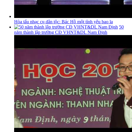
Hòa tấu nhạc cụ dân tộc: Bác Hồ một tình yêu bao la
50
năm thành lập trường CĐ VHNT&DL Nam Định