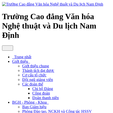
Trường Cao đẳng Văn hóa
Nghệ thuật và Du lịch Nam
Định
Trang nhất
Giới thiệu
Giới thiệu chung
Thành tích đạt được
Cơ cấu tổ chức
Đội ngũ giảng viên
Các đoàn thể
Chi bộ Đảng
Công đoàn
Đoàn thanh niên
BGH - Phòng - Khoa
Ban Giám hiệu
Phòng Đào tạo, NCKH và Công tác HSSV