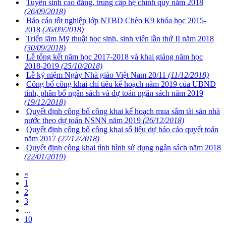
Tuyển sinh cao đẳng, trung cấp hệ chính quy năm 2018
(26/09/2018)
Báo cáo tốt nghiệp lớp NTBD Chèo K9 khóa học 2015-
2018
(26/09/2018)
Triển lãm Mỹ thuật học sinh, sinh viên lần thứ II năm 2018
(30/09/2018)
Lễ tổng kết năm học 2017-2018 và khai giảng năm học
2018-2019
(25/10/2018)
Lễ kỷ niệm Ngày Nhà giáo Việt Nam 20/11
(11/12/2018)
Công bố công khai chỉ tiêu kế hoạch năm 2019 của UBND
tỉnh, phân bổ ngân sách và dự toán ngân sách năm 2019
(19/12/2018)
Quyết định công bố công khai kế hoạch mua sắm tài sản nhà
nước theo dự toán NSNN năm 2019
(26/12/2018)
Quyết định công bố công khai số liệu dự báo cáo quyết toán
năm 2017
(27/12/2018)
Quyết định công khai tình hình sử dụng ngân sách năm 2018
(22/01/2019)
«
1
2
3
...
10