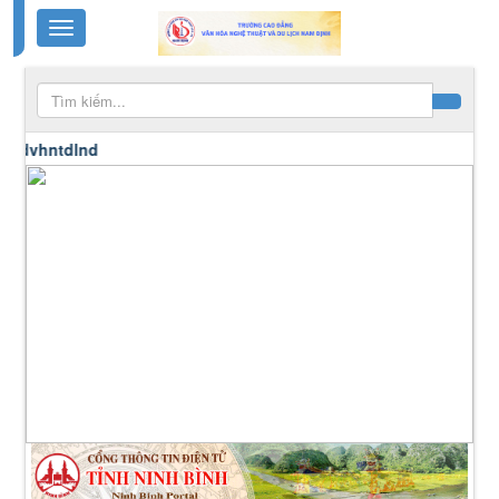
hntdlnd