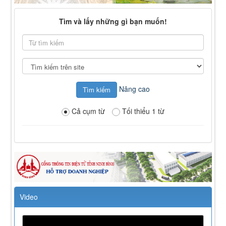
Tìm và lấy những gì bạn muốn!
Từ
tìm
kiếm
Tìm
kiếm
tại
Nâng cao
Cả cụm từ
Tối thiểu 1 từ
Video