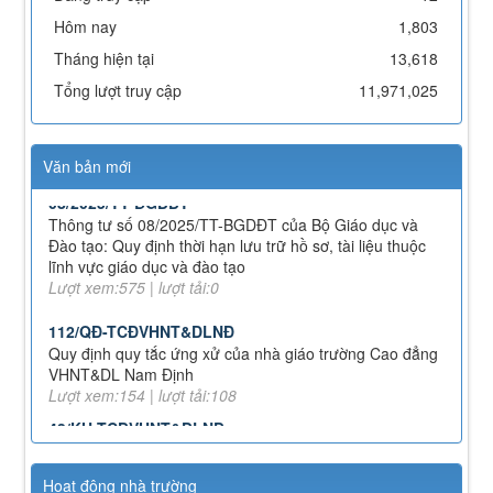
phí, hỗ trợ chi phí học tập và giá dịch vụ trong lĩnh vực
Hôm nay
1,803
giáo dục, đào tạo
Lượt xem:352 | lượt tải:228
Tháng hiện tại
13,618
71-NQ/TW
Tổng lượt truy cập
11,971,025
Nghị quyết số 71-NQ/TWcủa Bộ Chính trị về đột phá
phát triển giáo dục và đào tạo
Lượt xem:515 | lượt tải:0
Văn bản mới
08/2025/TT-BGDĐT
Thông tư số 08/2025/TT-BGDĐT của Bộ Giáo dục và
Đào tạo: Quy định thời hạn lưu trữ hồ sơ, tài liệu thuộc
lĩnh vực giáo dục và đào tạo
Lượt xem:575 | lượt tải:0
112/QĐ-TCĐVHNT&DLNĐ
Quy định quy tắc ứng xử của nhà giáo trường Cao đẳng
VHNT&DL Nam Định
Lượt xem:154 | lượt tải:108
43/KH-TCĐVHNT&DLNĐ
Kế hoạch chuyển đổi vị trí công tác năm 2026
Lượt xem:247 | lượt tải:149
238/2025/NĐ-CP
Hoạt động nhà trường