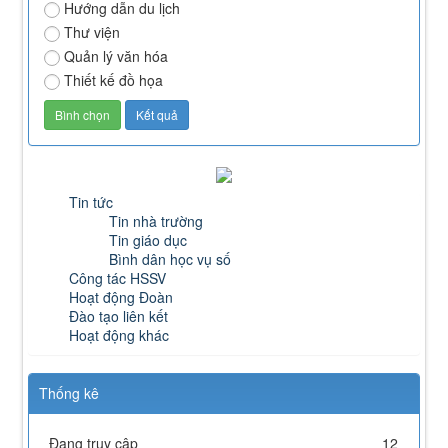
Hướng dẫn du lịch
Thư viện
Quản lý văn hóa
Thiết kế đồ họa
Tin tức
Tin nhà trường
Tin giáo dục
112/QĐ-TCĐVHNT&DLNĐ
Bình dân học vụ số
Công tác HSSV
Quy định quy tắc ứng xử của nhà giáo trường Cao đẳng
Hoạt động Đoàn
VHNT&DL Nam Định
Đào tạo liên kết
Lượt xem:154 | lượt tải:108
Hoạt động khác
43/KH-TCĐVHNT&DLNĐ
Kế hoạch chuyển đổi vị trí công tác năm 2026
Lượt xem:247 | lượt tải:149
Thống kê
238/2025/NĐ-CP
Quy định về chính sách học phí, miễn, giảm, hỗ trợ học
Đang truy cập
12