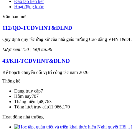
Đào tạo liên kết
Hoạt động khác
Văn bản mới
112/QĐ-TCĐVHNT&DLNĐ
Quy định quy tắc ứng xử của nhà giáo trường Cao đẳng VHNT&D
Lượt xem:150 | lượt tải:96
43/KH-TCĐVHNT&DLNĐ
Kế hoạch chuyển đổi vị trí công tác năm 2026
Thống kê
Lượt xem:244 | lượt tải:143
Đang truy cập
7
238/2025/NĐ-CP
Hôm nay
707
Tháng hiện tại
8,763
Quy định về chính sách học phí, miễn, giảm, hỗ trợ học phí, hỗ trợ chi
Tổng lượt truy cập
11,966,170
Lượt xem:347 | lượt tải:222
Hoạt động nhà trường
71-NQ/TW