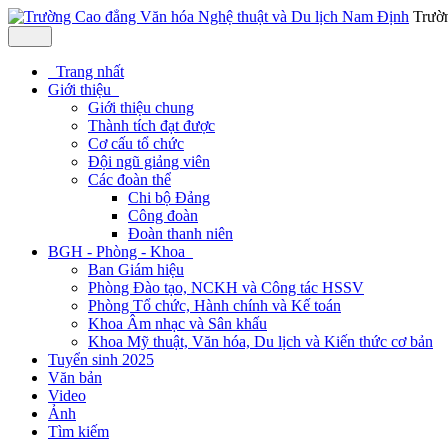
Trườ
Trang nhất
Giới thiệu
Giới thiệu chung
Thành tích đạt được
Cơ cấu tổ chức
Đội ngũ giảng viên
Các đoàn thể
Chi bộ Đảng
Công đoàn
Đoàn thanh niên
BGH - Phòng - Khoa
Ban Giám hiệu
Phòng Đào tạo, NCKH và Công tác HSSV
Phòng Tổ chức, Hành chính và Kế toán
Khoa Âm nhạc và Sân khấu
Khoa Mỹ thuật, Văn hóa, Du lịch và Kiến thức cơ bản
Tuyển sinh 2025
Văn bản
Video
Ảnh
Tìm kiếm