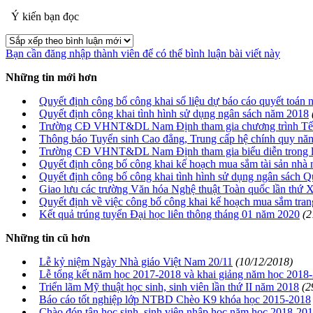
Ý kiến bạn đọc
Bạn cần đăng nhập thành viên để có thể bình luận bài viết này
Những tin mới hơn
Quyết định công bố công khai số liệu dự báo cáo quyết toán
Quyết định công khai tình hình sử dụng ngân sách năm 2018
Trường CĐ VHNT&DL Nam Định tham gia chương trình Tết 
Thông báo Tuyển sinh Cao đẳng, Trung cấp hệ chính quy nă
Trường CĐ VHNT&DL Nam Định tham gia biểu diễn trong lễ
Quyết định công bố công khai kế hoạch mua sắm tài sản nh
Quyết định công bố công khai tình hình sử dụng ngân sách 
Giao lưu các trường Văn hóa Nghệ thuật Toàn quốc lần thứ 
Quyết định về việc công bố công khai kế hoạch mua sắm trang
Kết quả trúng tuyển Đại học liên thông tháng 01 năm 2020
(2
Những tin cũ hơn
Lễ kỷ niệm Ngày Nhà giáo Việt Nam 20/11
(10/12/2018)
Lễ tổng kết năm học 2017-2018 và khai giảng năm học 2018
Triển lãm Mỹ thuật học sinh, sinh viên lần thứ II năm 2018
(2
Báo cáo tốt nghiệp lớp NTBD Chèo K9 khóa học 2015-2018
Chào đón tân học sinh, sinh viên nhập học năm học 2018-20