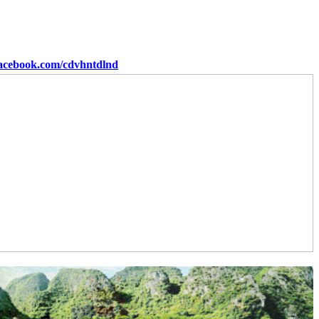
cdvhntdlnd