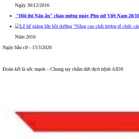
Ngày 30/12/2016
Nghị quyết số 71-NQ/TWcủa Bộ Chính trị về đột phá phát triển giáo 
"Hội thi Nấu ăn" chào mừng ngày Phụ nữ Việt Nam 20/1
Lượt xem:513 | lượt tải:0
08/2025/TT-BGDĐT
Năm 2016
Thông tư số 08/2025/TT-BGDĐT của Bộ Giáo dục và Đào tạo: Quy định 
Ngày bầu cử - 15/3/2026
Lượt xem:571 | lượt tải:0
Đoàn kết là sức mạnh – Chung tay chấm dứt dịch bệnh AIDS