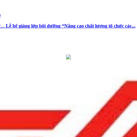
dục và đào tạo
0
Lễ bế giảng lớp bồi dưỡng “Nâng cao chất lượng tổ chức các...
thời hạn lưu trữ hồ sơ, tài liệu thuộc lĩnh vực giáo dục và đào tạo