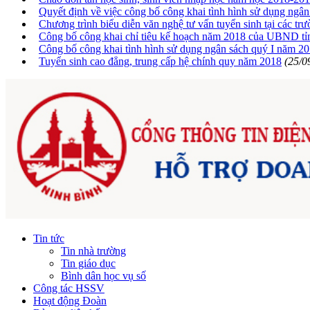
Quyết định về việc công bố công khai tình hình sử dụng ngâ
Chương trình biểu diễn văn nghệ tư vấn tuyển sinh tại các tr
Công bố công khai chỉ tiêu kế hoạch năm 2018 của UBND tỉn
Công bố công khai tình hình sử dụng ngân sách quý I năm 2
Tuyển sinh cao đẳng, trung cấp hệ chính quy năm 2018
(25/0
Tin tức
Tin nhà trường
Tin giáo dục
Bình dân học vụ số
Công tác HSSV
Hoạt động Đoàn