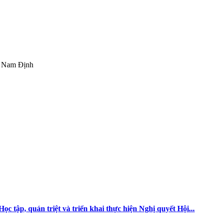
L Nam Định
 phí học tập và giá dịch vụ trong lĩnh vực giáo dục, đào tạo
Học tập, quán triệt và triển khai thực hiện Nghị quyết Hội...