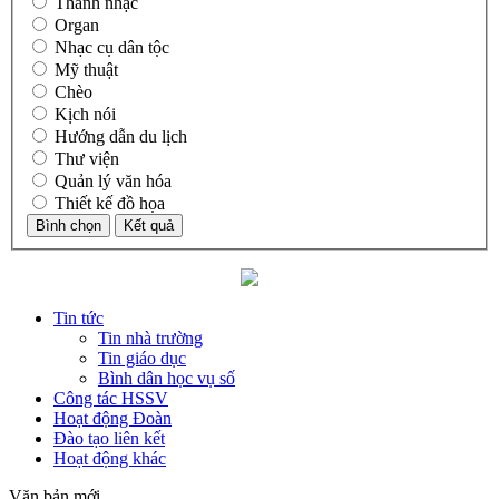
Thanh nhạc
Organ
Nhạc cụ dân tộc
Mỹ thuật
Chèo
Kịch nói
Hướng dẫn du lịch
Thư viện
Quản lý văn hóa
Thiết kế đồ họa
Tin tức
Tin nhà trường
Tin giáo dục
Bình dân học vụ số
Công tác HSSV
Hoạt động Đoàn
Đào tạo liên kết
Hoạt động khác
Văn bản mới