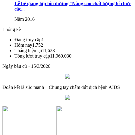
Lễ bế giảng lớp bồi dưỡng “Nâng cao chất lượng tổ chức
giáo dục và đào tạo
các...
Lượt xem:515 | lượt tải:0
Năm 2016
08/2025/TT-BGDĐT
Thống kê
Thông tư số 08/2025/TT-BGDĐT của Bộ Giáo dục và Đào tạo:
Đang truy cập
1
Quy định thời hạn lưu trữ hồ sơ, tài liệu thuộc lĩnh vực giáo dục và
Hôm nay
1,752
đào tạo
Tháng hiện tại
11,623
Tổng lượt truy cập
11,969,030
Lượt xem:574 | lượt tải:0
Ngày bầu cử - 15/3/2026
Đoàn kết là sức mạnh – Chung tay chấm dứt dịch bệnh AIDS