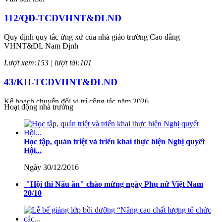
112/QĐ-TCĐVHNT&DLNĐ
Quy định quy tắc ứng xử của nhà giáo trường Cao đẳng
VHNT&DL Nam Định
Lượt xem:153 | lượt tải:101
43/KH-TCĐVHNT&DLNĐ
Kế hoạch chuyển đổi vị trí công tác năm 2026
Hoạt động nhà trường
Lượt xem:246 | lượt tải:147
238/2025/NĐ-CP
Học tập, quán triệt và triển khai thực hiện Nghị quyết
Hội...
Quy định về chính sách học phí, miễn, giảm, hỗ trợ học phí, hỗ trợ
chi phí học tập và giá dịch vụ trong lĩnh vực giáo dục, đào tạo
Ngày 30/12/2016
Lượt xem:348 | lượt tải:225
"Hội thi Nấu ăn" chào mừng ngày Phụ nữ Việt Nam
20/10
71-NQ/TW
Nghị quyết số 71-NQ/TWcủa Bộ Chính trị về đột phá phát triển