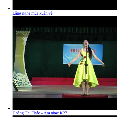
Lắng nghe mùa xuân về
Hoàng Thị Thảo - Âm nhạc K27