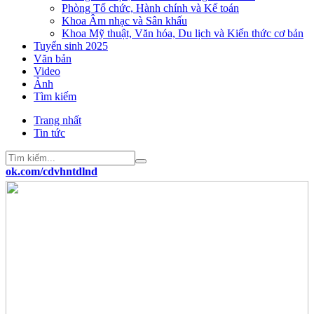
Phòng Tổ chức, Hành chính và Kế toán
Khoa Âm nhạc và Sân khấu
Khoa Mỹ thuật, Văn hóa, Du lịch và Kiến thức cơ bản
Tuyển sinh 2025
Văn bản
Video
Ảnh
Tìm kiếm
Trang nhất
Tin tức
.com/cdvhntdlnd