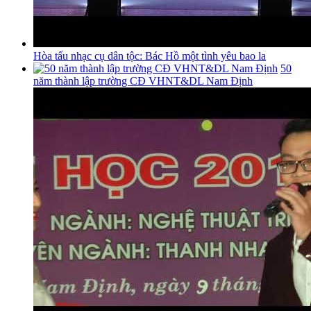
Hòa tấu nhạc cụ dân tộc: Bác Hồ một tình yêu bao la
50
năm thành lập trường CĐ VHNT&DL Nam Định