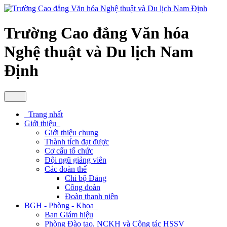
Trường Cao đẳng Văn hóa
Nghệ thuật và Du lịch Nam
Định
Trang nhất
Giới thiệu
Giới thiệu chung
Thành tích đạt được
Cơ cấu tổ chức
Đội ngũ giảng viên
Các đoàn thể
Chi bộ Đảng
Công đoàn
Đoàn thanh niên
BGH - Phòng - Khoa
Ban Giám hiệu
Phòng Đào tạo, NCKH và Công tác HSSV