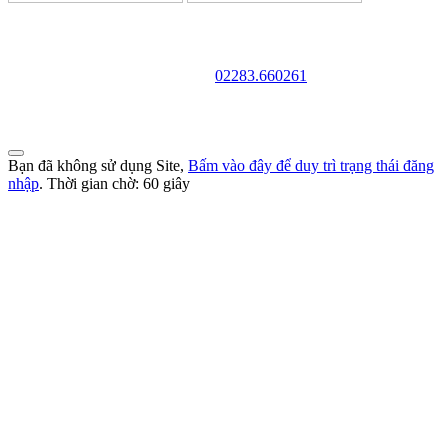
TRƯỜNG CAO ĐẲNG VĂN HÓA NGHỆ THUẬT VÀ
DU LỊCH NAM ĐỊNH
Địa chỉ: 128 Trần Huy Liệu - Phường Trường Thi - Tỉnh Ninh Bình
Điện thoại:
02283.660261
Website: http://cdvhntdlnd.edu.vn
FANPAGE:http://facebook.com/cdvhntdlnd
Bạn đã không sử dụng Site,
Bấm vào đây để duy trì trạng thái đăng
nhập
. Thời gian chờ:
60
giây