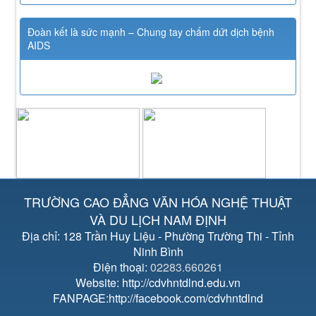
Đoàn kết là sức mạnh – Chung tay chấm dứt dịch bệnh
AIDS
TRƯỜNG CAO ĐẲNG VĂN HÓA NGHỆ THUẬT
VÀ DU LỊCH NAM ĐỊNH
Địa chỉ: 128 Trần Huy Liệu - Phường Trường Thi - Tỉnh
Ninh Bình
Điện thoại:
02283.660261
Website: http://cdvhntdlnd.edu.vn
FANPAGE:http://facebook.com/cdvhntdlnd