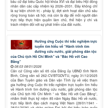
bầu cử đại biểu Quốc hội khóa XVI và đại biểu Hội đồng
nhân dân các cấp nhiệm kỳ 2026–2031. Đây không chỉ
là sự kiện chính trị - pháp lý, đợt sinh hoạt dân chủ sâu
rộng trong toàn xã hội, mà còn là dịp để mỗi người dân
trực tiếp thực hiện quyền làm chủ, thể hiện ý chí và
trách nhiệm đối với sự phát triển của đất nước.
Hưởng ứng Cuộc thi trắc nghiệm trực
tuyến tìm hiểu vể “Hành trình tìm
đường cứu nước, giải phóng dân tộc
của Chủ tịch Hồ Chí Minh” và “Bác Hồ với Cao
Bằng”
08:03 08/01/2026
Căn cứ Công văn số 65 của Đảng ủy UBND tỉnh Ninh
Bình, Công văn số 262-CV/BTGDVTU, ngày 31/12/2025
của Ban Tuyên giáo và Dân vận Tỉnh ủy về việc tham
gia hưởng ứng Cuộc thi trắc nghiệm trực tuyến tìm hiểu
về Hành trình tìm đường cứu nước, giải phóng dân tộc
của Chủ tịch Hồ Chí Minh ” và “Bác Hồ với Cao Bằng”,
nhằm thiết thực kỷ niệm 85 năm Ngày Bác Hồ về nước,
trực tiếp lãnh đạo cách mạng Việt Nam (28/01/1941 -
28/01/2026) và chào mừng Đại hội đại biểu toàn quốc