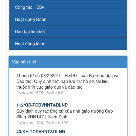
Quy định về chính sách học phí, miễn, giảm, hỗ trợ
Công tác HSSV
học phí, hỗ trợ chi phí học tập và giá dịch vụ trong
lĩnh vực giáo dục, đào tạo
Hoạt động Đoàn
Lượt xem:349 | lượt tải:227
71-NQ/TW
Đào tạo liên kết
Nghị quyết số 71-NQ/TWcủa Bộ Chính trị về đột phá
phát triển giáo dục và đào tạo
Hoạt động khác
Lượt xem:515 | lượt tải:0
08/2025/TT-BGDĐT
Văn bản mới
Thông tư số 08/2025/TT-BGDĐT của Bộ Giáo dục và
Đào tạo: Quy định thời hạn lưu trữ hồ sơ, tài liệu
thuộc lĩnh vực giáo dục và đào tạo
Lượt xem:575 | lượt tải:0
112/QĐ-TCĐVHNT&DLNĐ
Quy định quy tắc ứng xử của nhà giáo trường Cao
đẳng VHNT&DL Nam Định
Lượt xem:154 | lượt tải:107
43/KH-TCĐVHNT&DLNĐ
Kế hoạch chuyển đổi vị trí công tác năm 2026
Lượt xem:246 | lượt tải:148