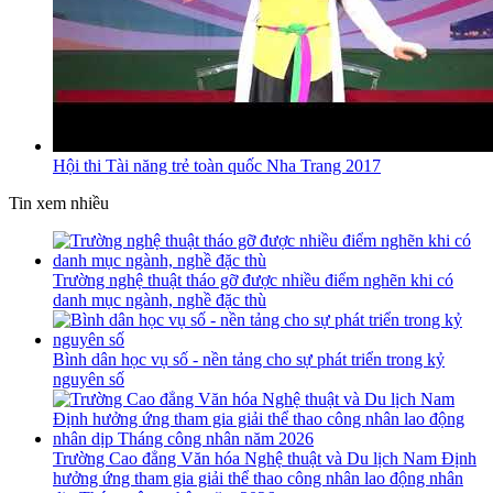
Hội thi Tài năng trẻ toàn quốc Nha Trang 2017
Tin xem nhiều
Trường nghệ thuật tháo gỡ được nhiều điểm nghẽn khi có
danh mục ngành, nghề đặc thù
Bình dân học vụ số - nền tảng cho sự phát triển trong kỷ
nguyên số
Trường Cao đẳng Văn hóa Nghệ thuật và Du lịch Nam Định
hưởng ứng tham gia giải thể thao công nhân lao động nhân