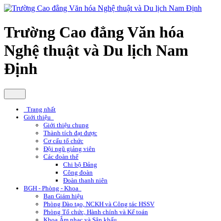
Trường Cao đẳng Văn hóa
Nghệ thuật và Du lịch Nam
Định
Trang nhất
Giới thiệu
Giới thiệu chung
Thành tích đạt được
Cơ cấu tổ chức
Đội ngũ giảng viên
Các đoàn thể
Chi bộ Đảng
Công đoàn
Đoàn thanh niên
BGH - Phòng - Khoa
Ban Giám hiệu
Phòng Đào tạo, NCKH và Công tác HSSV
Phòng Tổ chức, Hành chính và Kế toán
Khoa Âm nhạc và Sân khấu