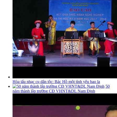
Hòa tấu nhạc cụ dân tộc: Bác Hồ một tình yêu bao la
50
năm thành lập trường CĐ VHNT&DL Nam Định