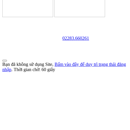
TRƯỜNG CAO ĐẲNG VĂN HÓA NGHỆ THUẬT VÀ
DU LỊCH NAM ĐỊNH
Địa chỉ: 128 Trần Huy Liệu - Phường Trường Thi - Tỉnh Ninh Bình
Điện thoại:
02283.660261
Website: http://cdvhntdlnd.edu.vn
FANPAGE:http://facebook.com/cdvhntdlnd
Bạn đã không sử dụng Site,
Bấm vào đây để duy trì trạng thái đăng
nhập
. Thời gian chờ:
60
giây