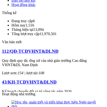
Đào tạo liên kết
Hoạt động khác
Thống kê
Đang truy cập
6
Hôm nay
1,516
Tháng hiện tại
13,094
Tổng lượt truy cập
11,970,501
Văn bản mới
112/QĐ-TCĐVHNT&DLNĐ
Quy định quy tắc ứng xử của nhà giáo trường Cao đẳng
VHNT&DL Nam Định
Lượt xem:154 | lượt tải:108
43/KH-TCĐVHNT&DLNĐ
Kế hoạch chuyển đổi vị trí công tác năm 2026
Hoạt động nhà trường
Lượt xem:247 | lượt tải:149