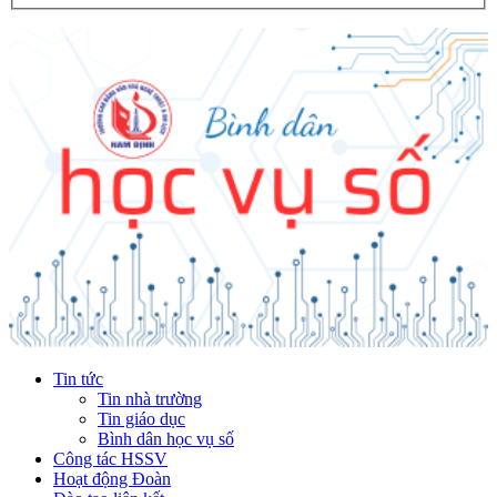
Tin tức
Tin nhà trường
Tin giáo dục
Bình dân học vụ số
Công tác HSSV
Hoạt động Đoàn