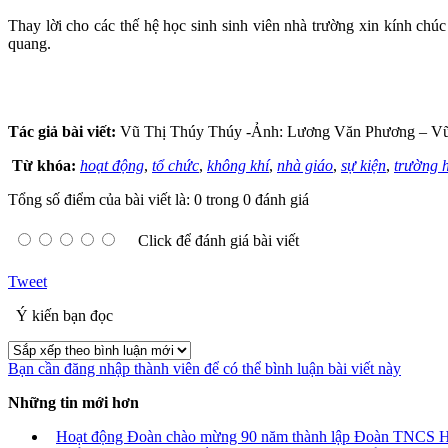
Thay lời cho các thế hệ học sinh sinh viên nhà trường xin kính chúc
quang.
Tác giả bài viết:
Vũ Thị Thúy Thúy -Ảnh: Lương Văn Phương – V
Từ khóa:
hoạt động
,
tổ chức
,
không khí
,
nhà giáo
,
sự kiện
,
trường 
Tổng số điểm của bài viết là: 0 trong 0 đánh giá
Click để đánh giá bài viết
Tweet
Ý kiến bạn đọc
Bạn cần đăng nhập thành viên để có thể bình luận bài viết này
Những tin mới hơn
Hoạt động Đoàn chào mừng 90 năm thành lập Đoàn TNCS 