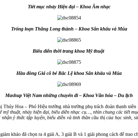
Tiết mục nhảy Hiện đại – Khoa Âm nhạc
Trống loạn Thăng Long thành – Khoa Sân khấu và Múa
Biểu diễn thời trang khoa Mỹ thuật
Hầu đồng Giá cô bé Bắc Lệ khoa Sân khấu và Múa
Mashup Việt Nam những chuyến đi – Khoa Văn hóa – Du lịch
úy Hoa – Phó Hiệu trưởng nhà trường phụ trách đoàn thanh niên ,
ế mỹ thuật, nhảy hiện đại, biểu diễn nhạc cụ…, nhìn chung các tiết mụ
nhận ý thức tập luyện, biểu diễn và tinh thần cầu thị của học sinh, s
iảm khảo đã chọn ra 4 giải A, 3 giải B và 1 giải phong cách để trao c