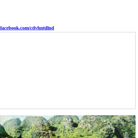
k.com/cdvhntdlnd