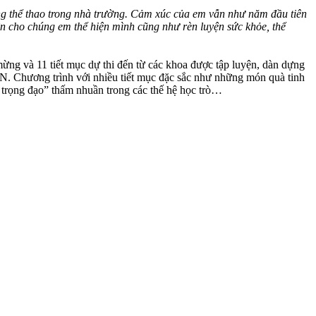
g thể thao trong nhà trường. Cảm xúc của em vẫn như năm đầu tiên
iện cho chúng em thể hiện mình cũng như rèn luyện sức khỏe, thể
ng và 11 tiết mục dự thi đến từ các khoa được tập luyện, dàn dựng
TN. Chương trình với nhiều tiết mục đặc sắc như những món quà tinh
ư trọng đạo” thấm nhuần trong các thế hệ học trò…