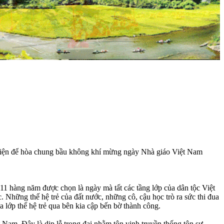
iện để hòa chung bầu không khí mừng ngày Nhà giáo Việt Nam
 hàng năm được chọn là ngày mà tất các tầng lớp của dân tộc Việt
hững thế hệ trẻ của đất nước, những cô, cậu học trò ra sức thi đua
a lớp thế hệ trẻ qua bên kia cập bến bờ thành công.
m. Đây là dịp lễ trọng đại nhằm tôn vinh truyền thống tôn sư