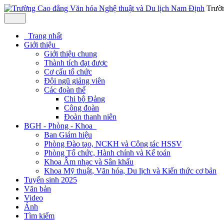
Trườ
Trang nhất
Giới thiệu
Giới thiệu chung
Thành tích đạt được
Cơ cấu tổ chức
Đội ngũ giảng viên
Các đoàn thể
Chi bộ Đảng
Công đoàn
Đoàn thanh niên
BGH - Phòng - Khoa
Ban Giám hiệu
Phòng Đào tạo, NCKH và Công tác HSSV
Phòng Tổ chức, Hành chính và Kế toán
Khoa Âm nhạc và Sân khấu
Khoa Mỹ thuật, Văn hóa, Du lịch và Kiến thức cơ bản
Tuyển sinh 2025
Văn bản
Video
Ảnh
Tìm kiếm