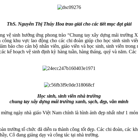
ThS. Nguyễn Thị Thúy Hoa trao giải cho các tiết mục đạt giải
vệ sinh hưởng ứng phong trào “Chung tay xây dựng mái trường Xan
n công khu vực lao động cho các chi đoàn giúp cho học sinh sinh viê
đảm bảo cho cán bộ nhân viên, giáo viên và học sinh, sinh viên tron
c kế hoạch vệ sinh định kỳ hàng tuần, hàng tháng, quý và năm. Các ch
Học sinh, sinh viên nhà trường
chung tay xây dựng mái trường xanh, sạch, đẹp, văn minh
 mừng ngày nhà giáo Việt Nam chính là hình ảnh đẹp nhất như 1 món qu
rường tổ chức đã diễn ra thành công tốt đẹp. Các chi đoàn, các kho
hầy, Cô đang giảng dạy và công tác tại nhà trường.