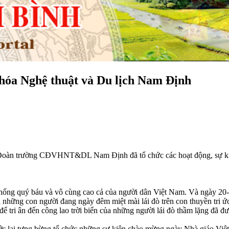
hóa Nghệ thuật và Du lịch Nam Định
H Đoàn trường CĐVHNT&DL Nam Định đã tổ chức các hoạt động, sự k
ng quý báu và vô cùng cao cả của người dân Việt Nam. Và ngày 20-11
ng con người đang ngày đêm miệt mài lái đò trên con thuyền tri ức. N
ể tri ân đến công lao trời biển của những người lái đò thầm lặng đã đư
lại tưng bừng tổ chức những sự kiện chào mừng ngày Nhà giáo Việt Na