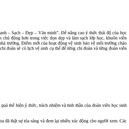
h – Sạch – Đẹp – Văn minh”. Để nâng cao ý thức thái độ của học
n chủ động hơn trong việc dọn dẹp và làm sạch lớp học, khuôn viên
g nhà trường. Điểm mới của hoạt động vệ sinh bảo vệ môi trường chào
i đoàn sẽ có lịch vệ sinh cụ thể để từng chi đoàn và từng đoàn viên
à thể hiện ý thức, trách nhiệm và tinh thần của đoàn viên học sinh
a đã thật sự tỏa sáng và đem lại nhiều xúc động cho người xem. Các