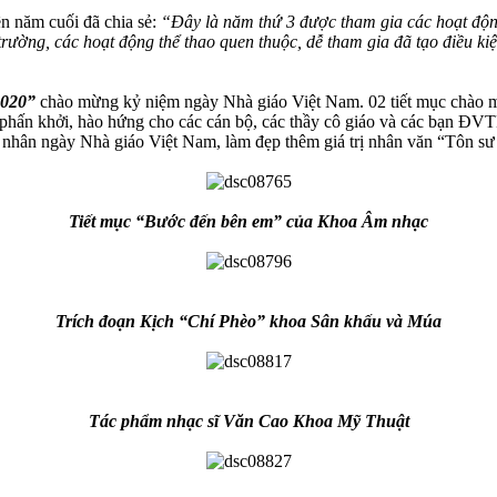
năm cuối đã chia sẻ:
“Đây là năm thứ 3 được tham gia các hoạt độn
trường, các hoạt động thể thao quen thuộc, dễ tham gia đã tạo điều k
2020”
chào mừng kỷ niệm ngày Nhà giáo Việt Nam. 02 tiết mục chào mừ
 phấn khởi, hào hứng cho các cán bộ, các thầy cô giáo và các bạn ĐV
 cô nhân ngày Nhà giáo Việt Nam, làm đẹp thêm giá trị nhân văn “Tôn s
Tiết mục “Bước đến bên em” của Khoa Âm nhạc
Trích đoạn Kịch “Chí Phèo” khoa Sân khấu và Múa
Tác phẩm nhạc sĩ Văn Cao Khoa Mỹ Thuật