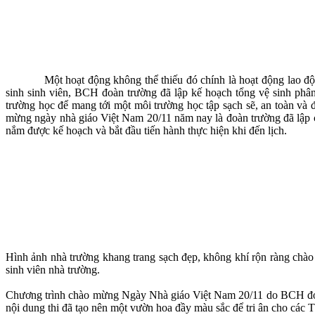
Một hoạt động không thể thiếu đó chính là hoạt động lao động 
sinh sinh viên, BCH đoàn trường đã lập kế hoạch tổng vệ sinh phâ
trường học để mang tới một môi trường học tập sạch sẽ, an toàn và 
mừng ngày nhà giáo Việt Nam 20/11 năm nay là đoàn trường đã lập cá
nắm được kế hoạch và bắt đầu tiến hành thực hiện khi đến lịch.
Hình ảnh nhà trường khang trang sạch đẹp, không khí rộn ràng chào
sinh viên nhà trường.
Chương trình chào mừng Ngày Nhà giáo Việt Nam 20/11 do BCH đoàn t
nội dung thi đã tạo nên một vườn hoa đầy màu sắc để tri ân cho các T