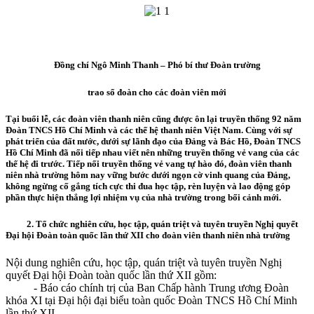
Đồng chí Ngô Minh Thanh – Phó bí thư Đoàn trường
trao sổ đoàn cho các đoàn viên mới
Tại buổi lễ, các đoàn viên thanh niên cũng được ôn lại truyền thống 92 năm
Đoàn TNCS Hồ Chí Minh và các thế hệ thanh niên Việt Nam. Cùng với sự
phát triển của đất nước, dưới sự lãnh đạo của Đảng và Bác Hồ, Đoàn TNCS
Hồ Chí Minh đã nối tiếp nhau viết nên những truyền thống vẻ vang của các
thế hệ đi trước. Tiếp nối truyền thống vẻ vang tự hào đó, đoàn viên thanh
niên nhà trường hôm nay vững bước dưới ngọn cờ vinh quang của Đảng,
không ngừng cố gắng tích cực thi đua học tập, rèn luyện và lao động góp
phần thực hiện thắng lợi nhiệm vụ của nhà trường trong bối cảnh mới.
2. Tổ chức nghiên cứu, học tập, quán triệt và tuyên truyền Nghị quyết
Đại hội Đoàn toàn quốc lần thứ XII cho đoàn viên thanh niên nhà trường
Nội dung nghiên cứu, học tập, quán triệt và tuyên truyền Nghị
quyết Đại hội Đoàn toàn quốc lần thứ XII gồm:
- Báo cáo chính trị của Ban Chấp hành Trung ương Đoàn
khóa XI tại Đại hội đại biểu toàn quốc Đoàn TNCS Hồ Chí Minh
lần thứ XII