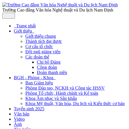
Trường Cao đẳng Văn hóa Nghệ thuật và Du lịch Nam Định
Trang nhất
Giới thiệu
Giới thiệu chung
Thành tích đạt được
Cơ cấu tổ chức
Đội ngũ giảng viên
Các đoàn thể
Chi bộ Đảng
Công đoàn
Đoàn thanh niên
BGH - Phòng - Khoa
Ban Giám hiệu
Phòng Đào tạo, NCKH và Công tác HSSV
Phòng Tổ chức, Hành chính và Kế toán
Khoa Âm nhạc và Sân khấu
Khoa Mỹ thuật, Văn hóa, Du lịch và Kiến thức cơ bản
Tuyển sinh 2025
Văn bản
Video
Ảnh