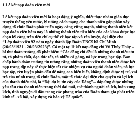
1.Lễ kết nạp đoàn viên mới
Lễ kết nạp đoàn viên mới là hoạt động ý nghĩa, thiết thực nhằm giáo dục
truyền thống yêu nước, lý tưởng cách mạng cho thanh niên góp phần xây
dựng tổ chức Đoàn phát triển ngày càng vững mạnh, những thanh niên kết
nạp đoàn viên hôm nay là những thành viên tiêu biểu của các khoa được lựa
chọn kỹ càng trên tiêu chí cụ thể về học tập và rèn luyện, đại diện cho
“Lớp đoàn viên 92 năm ngày thành lập Đoàn TNCS hồ Chí Minh
(26/03/1931 - 26/03/2023)”. Có mặt tại lễ kết nạp đồng chí Vũ Thúy Thúy –
bí thư đoàn trường đã phát biểu: “Các đồng chí đều là những thanh niêu ưu
tú, có phẩm chất, đạo đức tốt, có nhiều cố gắng, nỗ lực trong học tập. Ban
chấp hành đoàn trường tin tưởng rằng những đoàn viên thanh niên được kết
nạp trong dịp này sẽ thực hiện tốt các nhiệm vụ của người đoàn viên, nỗ lực
học tập, rèn luyện phấn đấu để nâng cao hiểu biết, khẳng định được vị trí, vai
trò của mình trong tổ chức Đoàn, một tổ chức đại diện cho quyền và lợi ích
của thanh thiếu nhi, là “Đội dự bị tin cậy của Đảng”... đáp ứng được những
yêu cầu của thanh niên trong thời đại mới, trở thành người có ích, luôn xung
kích, tình nguyện đi đầu trong các phong trào của Đoàn tham gia phát triển
kinh tế - xã hội, xây dựng và bảo vệ Tổ quốc”.