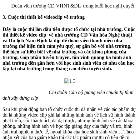
Đoàn viên trường CĐ VHNT&DL trong buổi học nghị quyết
3. Cuộc thi thiết kế videoclip về trường
Đây là cuộc thi lần đầu tiên được tổ chức tại nhà trường. Cuộc
thi thiết kế video clip về nhà trường CĐ Văn hóa Nghệ thuật
và Du lịch Nam Định là dịp để đoàn viên thanh niên nhà
trường thể hiện tình cảm yêu quý, sự gắn bó với nhà trường,
thể hiện sự hiểu biết về nhà trường và các khoa phòng của
trường. Góp phần tuyên truyền, tôn vinh quảng bá hình ảnh
nhà trường đến gần hơn với học sinh sinh viên có nhu cầu học
tập tại nhà trường trong tháng cao điểm tuyển sinh.
Chi đoàn Cán bộ giảng viên chuẩn bị hình
ảnh xây dựng clip
Sau khi phát động ban tổ chức cuộc thi đã nhận về các tác phẩm dự
thi là những video clip ghi lại những hình ảnh về lịch sử hình thành
phát triển, các thành tích đã đạt được, những hình ảnh về các khoa
phòng, những hình ảnh về học tập giảng dạy của thầy và trò, hình
ảnh trải nghiệm thực tế, ngoại khóa của học sinh sinh viên….Theo
nhận xét của ban giám khảo thì các tác phẩm dự thi có tiêu đề rõ