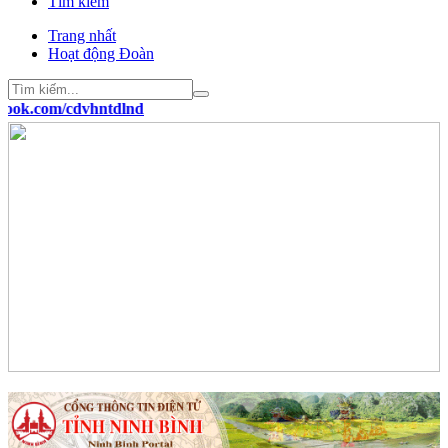
Tìm kiếm
Trang nhất
Hoạt động Đoàn
.com/cdvhntdlnd