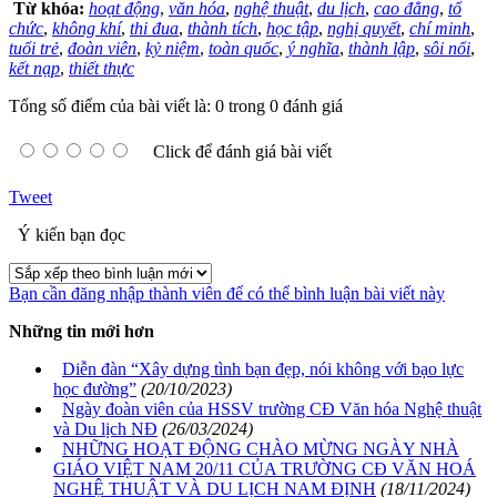
Từ khóa:
hoạt động
,
văn hóa
,
nghệ thuật
,
du lịch
,
cao đẳng
,
tổ
chức
,
không khí
,
thi đua
,
thành tích
,
học tập
,
nghị quyết
,
chí minh
,
tuổi trẻ
,
đoàn viên
,
kỷ niệm
,
toàn quốc
,
ý nghĩa
,
thành lập
,
sôi nổi
,
kết nạp
,
thiết thực
Tổng số điểm của bài viết là: 0 trong 0 đánh giá
Click để đánh giá bài viết
Tweet
Ý kiến bạn đọc
Bạn cần đăng nhập thành viên để có thể bình luận bài viết này
Những tin mới hơn
Diễn đàn “Xây dựng tình bạn đẹp, nói không với bạo lực
học đường”
(20/10/2023)
Ngày đoàn viên của HSSV trường CĐ Văn hóa Nghệ thuật
và Du lịch NĐ
(26/03/2024)
NHỮNG HOẠT ĐỘNG CHÀO MỪNG NGÀY NHÀ
GIÁO VIỆT NAM 20/11 CỦA TRƯỜNG CĐ VĂN HOÁ
NGHỆ THUẬT VÀ DU LỊCH NAM ĐỊNH
(18/11/2024)