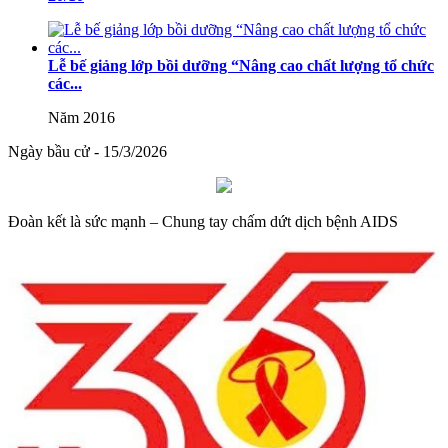
08/2025/TT-BGDĐT
Thông tư số 08/2025/TT-BGDĐT của Bộ Giáo dục và Đào tạo:
Lễ bế giảng lớp bồi dưỡng “Nâng cao chất lượng tổ chức
Quy định thời hạn lưu trữ hồ sơ, tài liệu thuộc lĩnh vực giáo dục và
các...
đào tạo
Năm 2016
Lượt xem:576 | lượt tải:0
Ngày bầu cử - 15/3/2026
Đoàn kết là sức mạnh – Chung tay chấm dứt dịch bệnh AIDS