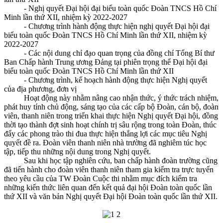
- Nghị quyết Đại hội đại biểu toàn quốc Đoàn TNCS Hồ Chí
Minh lần thứ XII, nhiệm kỳ 2022-2027
- Chương trình hành động thực hiện nghị quyết Đại hội đại
biểu toàn quốc Đoàn TNCS Hồ Chí Minh lần thứ XII, nhiệm kỳ
2022-2027
- Các nội dung chỉ đạo quan trọng của đồng chí Tổng Bí thư
Ban Chấp hành Trung ương Đảng tại phiên trọng thể Đại hội đại
biểu toàn quốc Đoàn TNCS Hồ Chí Minh lần thứ XII
- Chương trình, kế hoạch hành động thực hiện Nghị quyết
của địa phương, đơn vị
Hoạt động này nhằm nâng cao nhận thức, ý thức trách nhiệm,
phát huy tính chủ động, sáng tạo của các cấp bộ Đoàn, cán bộ, đoàn
viên, thanh niên trong triển khai thực hiện Nghị quyết Đại hội, đồng
thời tạo thành đợt sinh hoạt chính trị sâu rộng trong toàn Đoàn, thúc
đẩy các phong trào thi đua thực hiện thắng lợi các mục tiêu Nghị
quyết đề ra. Đoàn viên thanh niên nhà trường đã nghiêm túc học
tập, tiếp thu những nội dung trong Nghị quyết.
Sau khi học tập nghiên cứu, ban chấp hành đoàn trường cũng
đã tiến hành cho đoàn viên thanh niên tham gia kiểm tra trực tuyến
theo yêu cầu của TW Đoàn Cuộc thi nhằm mục đích kiểm tra
những kiến thức liên quan đến kết quả đại hội Đoàn toàn quốc lần
thứ XII và văn bản Nghị quyết Đại hội Đoàn toàn quốc lần thứ XII.