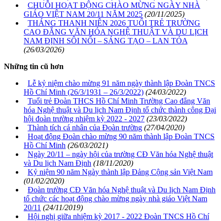
CHUỖI HOẠT ĐỘNG CHÀO MỪNG NGÀY NHÀ
GIÁO VIỆT NAM 20/11 NĂM 2025
(20/11/2025)
THÁNG THANH NIÊN 2026 TUỔI TRẺ TRƯỜNG
CAO ĐẲNG VĂN HÓA NGHỆ THUẬT VÀ DU LỊCH
NAM ĐỊNH SÔI NỔI – SÁNG TẠO – LAN TỎA
(26/03/2026)
Những tin cũ hơn
Lễ kỷ niệm chào mừng 91 năm ngày thành lập Đoàn TNCS
Hồ Chí Minh (26/3/1931 – 26/3/2022)
(24/03/2022)
Tuổi trẻ Đoàn THCS Hồ Chí Minh Trường Cao đẳng Văn
hóa Nghệ thuật và Du lịch Nam Định tổ chức thành công Đại
hội đoàn trường nhiệm kỳ 2022 - 2027
(23/03/2022)
Thành tích cá nhân của Đoàn trường
(27/04/2020)
Hoạt động Đoàn chào mừng 90 năm thành lập Đoàn TNCS
Hồ Chí Minh
(26/03/2021)
Ngày 20/11 – ngày hội của trường CĐ Văn hóa Nghệ thuật
và Du lịch Nam Định
(18/11/2020)
Kỷ niệm 90 năm Ngày thành lập Đảng Cộng sản Việt Nam
(01/02/2020)
Đoàn trường CĐ Văn hóa Nghệ thuật và Du lịch Nam Định
tổ chức các hoạt động chào mừng ngày nhà giáo Việt Nam
20/11
(24/11/2019)
Hội nghị giữa nhiệm kỳ 2017 - 2022 Đoàn TNCS Hồ Chí