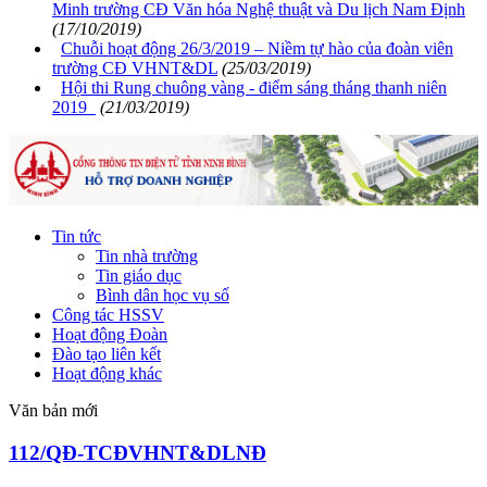
Minh trường CĐ Văn hóa Nghệ thuật và Du lịch Nam Định
(17/10/2019)
Chuỗi hoạt động 26/3/2019 – Niềm tự hào của đoàn viên
trường CĐ VHNT&DL
(25/03/2019)
Hội thi Rung chuông vàng - điểm sáng tháng thanh niên
2019
(21/03/2019)
Tin tức
Tin nhà trường
Tin giáo dục
Bình dân học vụ số
Công tác HSSV
Hoạt động Đoàn
Đào tạo liên kết
Hoạt động khác
Văn bản mới
112/QĐ-TCĐVHNT&DLNĐ