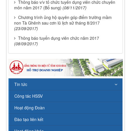
Thông báo v/v tổ chức tuyển dụng viên chức chuyên
môn năm 2017 (Bổ sung)
(08/11/2017)
Chương trình ủng hộ quyên góp điểm trường mầm
non Tà Ghênh sau cơn lũ lịch sử tháng 8/2017
(23/09/2017)
Thông báo tuyển dụng viên chức năm 2017
(08/09/2017)
112/QĐ-TCĐVHNT&DLNĐ
Quy định quy tắc ứng xử của nhà giáo trường Cao
đẳng VHNT&DL Nam Định
Lượt xem:154 | lượt tải:110
Tin tức
43/KH-TCĐVHNT&DLNĐ
Kế hoạch chuyển đổi vị trí công tác năm 2026
Công tác HSSV
Lượt xem:248 | lượt tải:151
238/2025/NĐ-CP
Hoạt động Đoàn
Quy định về chính sách học phí, miễn, giảm, hỗ trợ
học phí, hỗ trợ chi phí học tập và giá dịch vụ trong
Đào tạo liên kết
lĩnh vực giáo dục, đào tạo
Lượt xem:353 | lượt tải:231
Hoạt động khác