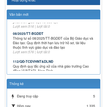
71-NQ/TW
Nghị quyết số 71-NQ/TWcủa Bộ Chính trị về đột phá
Văn bản mới
phát triển giáo dục và đào tạo
Lượt xem:516 | lượt tải:0
08/2025/TT-BGDĐT
Thông tư số 08/2025/TT-BGDĐT của Bộ Giáo dục và
Đào tạo: Quy định thời hạn lưu trữ hồ sơ, tài liệu
thuộc lĩnh vực giáo dục và đào tạo
Lượt xem:576 | lượt tải:0
112/QĐ-TCĐVHNT&DLNĐ
Quy định quy tắc ứng xử của nhà giáo trường Cao
đẳng VHNT&DL Nam Định
Lượt xem:154 | lượt tải:110
43/KH-TCĐVHNT&DLNĐ
Kế hoạch chuyển đổi vị trí công tác năm 2026
Thống kê
Lượt xem:248 | lượt tải:151
238/2025/NĐ-CP
Đang truy cập
5
Quy định về chính sách học phí, miễn, giảm, hỗ trợ
học phí, hỗ trợ chi phí học tập và giá dịch vụ trong
Hôm nay
1,335
lĩnh vực giáo dục, đào tạo