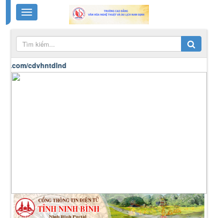
om/cdvhntdlnd