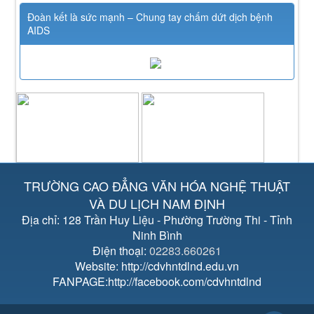
Đoàn kết là sức mạnh – Chung tay chấm dứt dịch bệnh
AIDS
TRƯỜNG CAO ĐẲNG VĂN HÓA NGHỆ THUẬT
VÀ DU LỊCH NAM ĐỊNH
Địa chỉ: 128 Trần Huy Liệu - Phường Trường Thi - Tỉnh
Ninh Bình
Điện thoại:
02283.660261
Website: http://cdvhntdlnd.edu.vn
FANPAGE:http://facebook.com/cdvhntdlnd