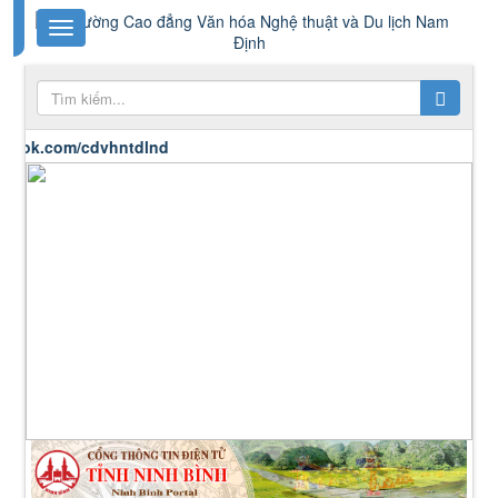
ok.com/cdvhntdlnd