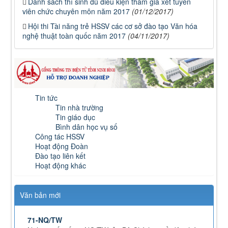
Danh sách thí sinh đủ điều kiện tham gia xét tuyển
viên chức chuyên môn năm 2017
(01/12/2017)
Hội thi Tài năng trẻ HSSV các cơ sở đào tạo Văn hóa
nghệ thuật toàn quốc năm 2017
(04/11/2017)
112/QĐ-TCĐVHNT&DLNĐ
Quy định quy tắc ứng xử của nhà giáo trường Cao
đẳng VHNT&DL Nam Định
Tin tức
Lượt xem:153 | lượt tải:105
Tin nhà trường
Tin giáo dục
43/KH-TCĐVHNT&DLNĐ
Bình dân học vụ số
Kế hoạch chuyển đổi vị trí công tác năm 2026
Công tác HSSV
Lượt xem:246 | lượt tải:147
Hoạt động Đoàn
Đào tạo liên kết
238/2025/NĐ-CP
Hoạt động khác
Quy định về chính sách học phí, miễn, giảm, hỗ trợ
học phí, hỗ trợ chi phí học tập và giá dịch vụ trong
lĩnh vực giáo dục, đào tạo
Văn bản mới
Lượt xem:348 | lượt tải:225
71-NQ/TW
Nghị quyết số 71-NQ/TWcủa Bộ Chính trị về đột phá