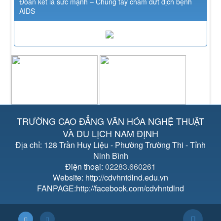
Đoàn kết là sức mạnh – Chung tay chấm dứt dịch bệnh
AIDS
TRƯỜNG CAO ĐẲNG VĂN HÓA NGHỆ THUẬT
VÀ DU LỊCH NAM ĐỊNH
Địa chỉ: 128 Trần Huy Liệu - Phường Trường Thi - Tỉnh
Ninh Bình
Điện thoại:
02283.660261
Website: http://cdvhntdlnd.edu.vn
FANPAGE:http://facebook.com/cdvhntdlnd