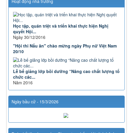
Hoạt động nhà trường
Nghị quyết số 71-NQ/TWcủa Bộ Chính trị về đột phá
phát triển giáo dục và đào tạo
Lượt xem:515 | lượt tải:0
08/2025/TT-BGDĐT
Học tập, quán triệt và triển khai thực hiện Nghị
Thông tư số 08/2025/TT-BGDĐT của Bộ Giáo dục và
quyết Hội...
Đào tạo: Quy định thời hạn lưu trữ hồ sơ, tài liệu
Ngày 30/12/2016
thuộc lĩnh vực giáo dục và đào tạo
"Hội thi Nấu ăn" chào mừng ngày Phụ nữ Việt Nam
Lượt xem:574 | lượt tải:0
20/10
Lễ bế giảng lớp bồi dưỡng “Nâng cao chất lượng tổ
chức các...
Năm 2016
Ngày bầu cử - 15/3/2026