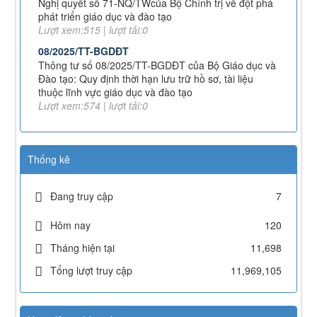
phát triển giáo dục và đào tạo
Lượt xem:515 | lượt tải:0
08/2025/TT-BGDĐT
Thông tư số 08/2025/TT-BGDĐT của Bộ Giáo dục và
Đào tạo: Quy định thời hạn lưu trữ hồ sơ, tài liệu
thuộc lĩnh vực giáo dục và đào tạo
Lượt xem:574 | lượt tải:0
112/QĐ-TCĐVHNT&DLNĐ
Quy định quy tắc ứng xử của nhà giáo trường Cao
đẳng VHNT&DL Nam Định
Thống kê
Lượt xem:153 | lượt tải:105
43/KH-TCĐVHNT&DLNĐ
Đang truy cập
7
Kế hoạch chuyển đổi vị trí công tác năm 2026
Lượt xem:246 | lượt tải:147
Hôm nay
120
238/2025/NĐ-CP
Tháng hiện tại
11,698
Quy định về chính sách học phí, miễn, giảm, hỗ trợ
học phí, hỗ trợ chi phí học tập và giá dịch vụ trong
Tổng lượt truy cập
11,969,105
lĩnh vực giáo dục, đào tạo
Lượt xem:348 | lượt tải:225
71-NQ/TW