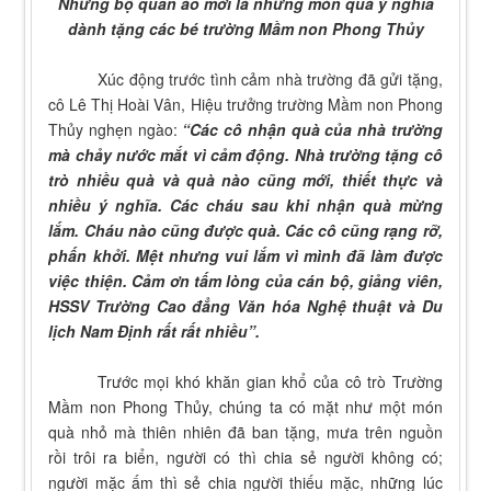
Những bộ quần áo mới là những món quà ý nghĩa
dành tặng các bé trường Mầm non Phong Thủy
Xúc động trước tình cảm nhà trường đã gửi tặng,
cô Lê Thị Hoài Vân, Hiệu trưởng trường Mầm non Phong
Thủy nghẹn ngào:
“Các cô nhận quà của nhà trường
mà chảy nước mắt vì cảm động. Nhà trường tặng cô
trò nhiều quà và quà nào cũng mới, thiết thực và
nhiều ý nghĩa. Các cháu sau khi nhận quà mừng
lắm. Cháu nào cũng được quà. Các cô cũng rạng rỡ,
phấn khởi. Mệt nhưng vui lắm vì mình đã làm được
việc thiện. Cảm ơn tấm lòng của cán bộ, giảng viên,
HSSV Trường Cao đẳng Văn hóa Nghệ thuật và Du
lịch Nam Định rất rất nhiều”.
Trước mọi khó khăn gian khổ của cô trò Trường
Mầm non Phong Thủy, chúng ta có mặt như một món
quà nhỏ mà thiên nhiên đã ban tặng, mưa trên nguồn
rồi trôi ra biển, người có thì chia sẻ người không có;
người mặc ấm thì sẻ chia người thiếu mặc, những lúc