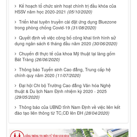
Kế hoạch tổ chức sinh hoạt chính trị đầu khóa của
HSSV năm học 2020-2021
(05/10/2020)
Triển khai tuyên truyền cài đặt ứng dụng Bluezone
trong phòng chống Covid-19
(31/08/2020)
Quyết định về việc công bố công khai tình hình sử
dụng ngân sách 6 tháng đầu năm 2020
(30/06/2020)
Chuyến đi thực tế của khoa Mỹ thuật tại làng gốm
Bát Tràng
(26/06/2020)
Thông báo Tuyển sinh Cao đẳng, Trung cấp hệ
chính quy năm 2020
(11/07/2020)
Đại hội Chi bộ Trường Cao đẳng Văn hóa Nghệ
thuật & Du lịch Nam Định nhiệm kỳ 2020 - 2025
(29/05/2020)
Thông báo của UBND tỉnh Nam Định về việc liên kết
đào tạo liên thông từ TC,CĐ lên ĐH
(28/04/2020)
112/QĐ-TCĐVHNT&DLNĐ
Quy định quy tắc ứng xử của nhà giáo trường Cao
đẳng VHNT&DL Nam Định
Lượt xem:155 | lượt tải:111