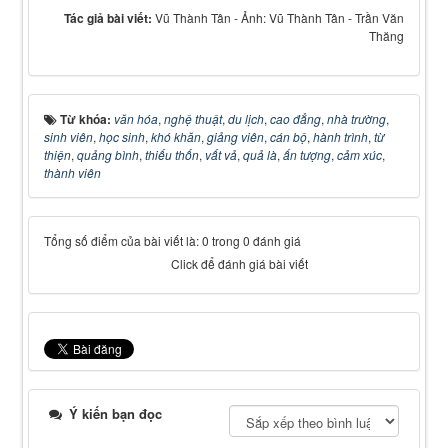
Tác giả bài viết:
Vũ Thành Tân - Ảnh: Vũ Thành Tân - Trần Văn
Thăng
Từ khóa:
văn hóa
,
nghệ thuật
,
du lịch
,
cao đẳng
,
nhà trường
,
sinh viên
,
học sinh
,
khó khăn
,
giảng viên
,
cán bộ
,
hành trình
,
từ
thiện
,
quảng bình
,
thiếu thốn
,
vất vả
,
quả là
,
ấn tượng
,
cảm xúc
,
thành viên
Tổng số điểm của bài viết là: 0 trong 0 đánh giá
Click để đánh giá bài viết
Ý kiến bạn đọc