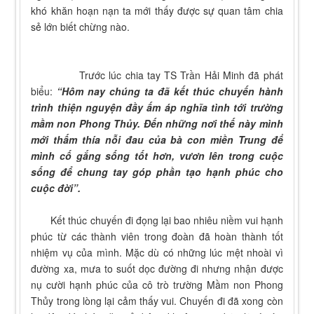
khó khăn hoạn nạn ta mới thấy được sự quan tâm chia
sẻ lớn biết chừng nào.
Trước lúc chia tay TS Trần Hải Minh đã phát
biểu:
“
Hôm nay chúng ta đã kết thúc chuyến hành
trình thiện
nguyện
đầy ấm áp nghĩa tình tới trường
mầm non Phong Thủy. Đến những nơi thế này mình
mới thấm thía nỗi đau của bà con
miền Trung
để
mình cố gắng sống tốt hơn, vươn lên trong cuộc
sống để chung tay góp phần tạo hạnh phúc cho
cuộc đời
”
.
Kết thúc chuyến đi đọng lại bao nhiêu niềm vui hạnh
phúc từ các thành viên trong đoàn đã hoàn thành tốt
nhiệm vụ của mình. Mặc dù có những lúc mệt nhoài vì
đường xa, mưa to suốt dọc đường đi nhưng nhận được
nụ cười hạnh phúc của cô trò trường Mầm non Phong
Thủy trong lòng lại cảm thấy vui. Chuyến đi đã xong còn