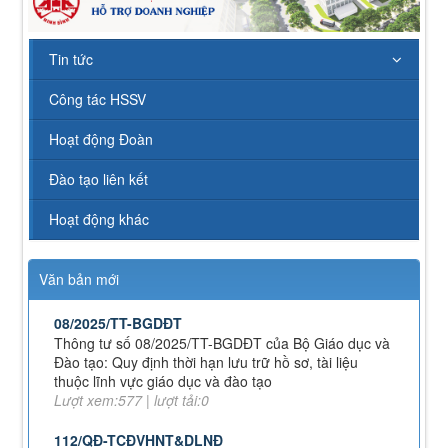
43/KH-TCĐVHNT&DLNĐ
Kế hoạch chuyển đổi vị trí công tác năm 2026
Lượt xem:249 | lượt tải:154
Tin tức
238/2025/NĐ-CP
Công tác HSSV
Quy định về chính sách học phí, miễn, giảm, hỗ trợ
học phí, hỗ trợ chi phí học tập và giá dịch vụ trong
Hoạt động Đoàn
lĩnh vực giáo dục, đào tạo
Lượt xem:353 | lượt tải:231
Đào tạo liên kết
71-NQ/TW
Nghị quyết số 71-NQ/TWcủa Bộ Chính trị về đột phá
Hoạt động khác
phát triển giáo dục và đào tạo
Lượt xem:517 | lượt tải:0
Văn bản mới
08/2025/TT-BGDĐT
Thông tư số 08/2025/TT-BGDĐT của Bộ Giáo dục và
Đào tạo: Quy định thời hạn lưu trữ hồ sơ, tài liệu
thuộc lĩnh vực giáo dục và đào tạo
Lượt xem:577 | lượt tải:0
112/QĐ-TCĐVHNT&DLNĐ
Quy định quy tắc ứng xử của nhà giáo trường Cao
đẳng VHNT&DL Nam Định