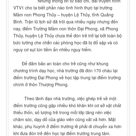
Những thông tin từ báo chí, đài truyền hình
VTV1 cho ta biết phần nào tình hình thực tại trường
Mầm non Phong Thủy – huyện Lệ Thủy, tỉnh Quảng
Bình. Trận lũ lịch sử đã trôi qua nhiều ngày nhưng đến
nay, điểm Trường Mầm non thôn Đại Phong, xã Phong
Thủy, huyện Lệ Thủy chưa thể đón trẻ trở lại bởi toàn bộ
bức tường che chắn các phòng học đã bị đổ sập và có
nguy cơ sụt lún tiềm ẩn nhiều nguy hiểm.
Để đảm bảo an toàn cho trẻ cũng như khung
chương trình dạy học, nhà trường đã đón 170 cháu tại
điểm trường Đại Phong về học tập trung tại điểm trường
chính ở thôn Thượng Phong.
Theo lãnh đạo nhà trường, việc ghép trẻ về một
điểm trường cũng gặp nhiều khó khăn khi cơ sở vật chất
thiếu thốn, số lượng trẻ trong mỗi lớp tăng nên việc
chăm sóc, dạy dỗ của giáo viên cũng vất vả hơn. Mặt
khác, phụ huynh ở điểm trường lẻ phải di chuyển xa hơn
khi đưa đón trẻ đến học tại điểm trường trung tâm.