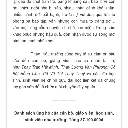
lại đâu đó chút trăn trở, bâng khuâng sau bão lũ vì còn
rất nhiều ngôi nhà bị sập, nhiều hoàn cảnh khó khăn,
nhiều cảnh đời bất hạnh, trước sự vui đùa quá lớn từ
phong ba bão táp, vẫn những cơn mưa to trắng trời…
vẫn một lòng cầu nguyện cho bà con miền Trung sớm
khắc phục những hậu quả, đón nhận được sự sống mới
bình an hạnh phúc hơn.
Thầy Hiệu trưởng cũng bày tỏ sự cảm ơn sâu
sắc đến cán bộ, giảng viên, các cá nhân tài trợ
như
Thầy Trần Hải Minh, Thầy Lương Văn Phương, Cô
Bùi Hồng Liên, Cô Vũ Thị Thuý Thuý
và
các lớp học
sinh, sinh viên hệ chính quy, đại học liên kết đã chung
tay góp sức để tổ chức một chuyến đi ý nghĩa.
===========
Danh sách ủng hộ của cán bộ, giáo viên, học sinh,
sinh viên nhà trường: Tổng 37.100.000đ