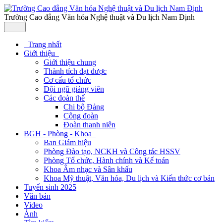
Trường Cao đẳng Văn hóa Nghệ thuật và Du lịch Nam Định
Trang nhất
Giới thiệu
Giới thiệu chung
Thành tích đạt được
Cơ cấu tổ chức
Đội ngũ giảng viên
Các đoàn thể
Chi bộ Đảng
Công đoàn
Đoàn thanh niên
BGH - Phòng - Khoa
Ban Giám hiệu
Phòng Đào tạo, NCKH và Công tác HSSV
Phòng Tổ chức, Hành chính và Kế toán
Khoa Âm nhạc và Sân khấu
Khoa Mỹ thuật, Văn hóa, Du lịch và Kiến thức cơ bản
Tuyển sinh 2025
Văn bản
Video
Ảnh