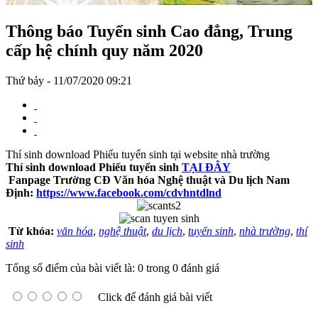
Thông báo Tuyển sinh Cao đẳng, Trung
cấp hệ chính quy năm 2020
Thứ bảy - 11/07/2020 09:21
Thí sinh download Phiếu tuyển sinh tại website nhà trường
Thí sinh download Phiếu tuyển sinh
TẠI ĐÂY
Fanpage Trường CĐ Văn hóa Nghệ thuật và Du lịch Nam
Định:
https://www.facebook.com/cdvhntdlnd
Từ khóa:
văn hóa
,
nghệ thuật
,
du lịch
,
tuyển sinh
,
nhà trường
,
thí
sinh
Tổng số điểm của bài viết là: 0 trong 0 đánh giá
Click để đánh giá bài viết