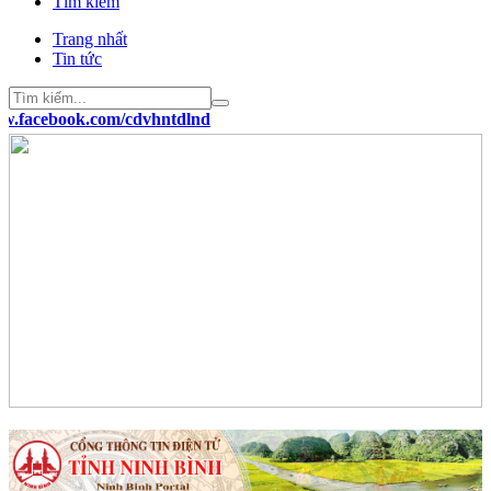
Tìm kiếm
Trang nhất
Tin tức
.facebook.com/cdvhntdlnd