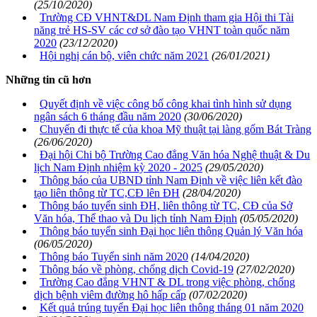
(25/10/2020)
Trường CĐ VHNT&DL Nam Định tham gia Hội thi Tài
năng trẻ HS-SV các cơ sở đào tạo VHNT toàn quốc năm
2020
(23/12/2020)
Hội nghị cán bộ, viên chức năm 2021
(26/01/2021)
Những tin cũ hơn
Quyết định về việc công bố công khai tình hình sử dụng
ngân sách 6 tháng đầu năm 2020
(30/06/2020)
Chuyến đi thực tế của khoa Mỹ thuật tại làng gốm Bát Tràng
(26/06/2020)
Đại hội Chi bộ Trường Cao đẳng Văn hóa Nghệ thuật & Du
lịch Nam Định nhiệm kỳ 2020 - 2025
(29/05/2020)
Thông báo của UBND tỉnh Nam Định về việc liên kết đào
tạo liên thông từ TC,CĐ lên ĐH
(28/04/2020)
Thông báo tuyển sinh ĐH, liên thông từ TC, CĐ của Sở
Văn hóa, Thể thao và Du lịch tỉnh Nam Định
(05/05/2020)
Thông báo tuyển sinh Đại học liên thông Quản lý Văn hóa
(06/05/2020)
Thông báo Tuyển sinh năm 2020
(14/04/2020)
Thông báo về phòng, chống dịch Covid-19
(27/02/2020)
Trường Cao đẳng VHNT & DL trong việc phòng, chống
dịch bệnh viêm đường hô hấp cấp
(07/02/2020)
Kết quả trúng tuyển Đại học liên thông tháng 01 năm 2020