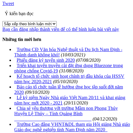
Tweet
Ý kiến bạn đọc
Bạn cần đăng nhập thành viên để có thể bình luận bài viết này
Những tin mới hơn
Trường CĐ Văn hóa Nghệ thuật và Du lịch Nam Định -
Thành danh không khó!
(10/03/2021)
Phiếu đăng ký tuyển sinh 2020
(07/08/2020)
Triển khai tuyên truyền cài đặt ứng dụng Bluezone trong
phòng chống Covid-19
(31/08/2020)
Kế hoạch tổ chức sinh hoạt chính trị đầu khóa của HSSV
năm học 2020-2021
(05/10/2020)
Báo cáo tổ chức tuần lễ hưởng ứng học tập suốt đời năm
2020
(09/10/2020)
Lễ kỷ niệm Ngày Nhà giáo Việt Nam 20/11 và khai giảng
năm học mới 2020 - 2021
(20/11/2020)
Chia sẻ yêu thương với trường Mầm non Phong Thủy
Huyện Lệ Thủy – Tỉnh Quảng Bình
(04/12/2020)
Trường Cao đẳng VHNT&DL tham gia Hội giảng Nhà giáo
Giáo dục nghề nghiệp tỉnh Nam Định năm 2020