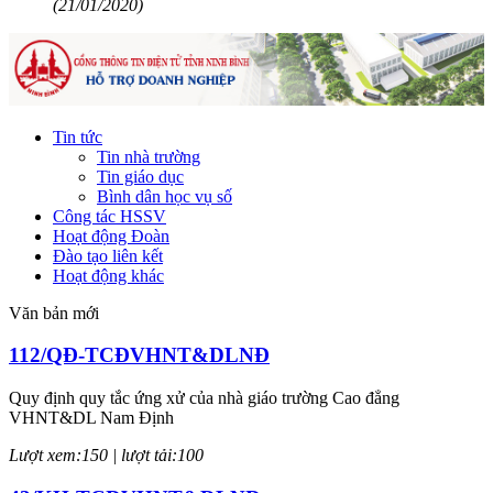
(21/01/2020)
Tin tức
Tin nhà trường
Tin giáo dục
Bình dân học vụ số
Công tác HSSV
Hoạt động Đoàn
Đào tạo liên kết
Hoạt động khác
Văn bản mới
112/QĐ-TCĐVHNT&DLNĐ
Quy định quy tắc ứng xử của nhà giáo trường Cao đẳng
VHNT&DL Nam Định
Lượt xem:150 | lượt tải:100