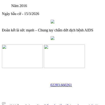
đào tạo
Năm 2016
Lượt xem:573 | lượt tải:0
Ngày bầu cử - 15/3/2026
Đoàn kết là sức mạnh – Chung tay chấm dứt dịch bệnh AIDS
TRƯỜNG CAO ĐẲNG VĂN HÓA NGHỆ THUẬT VÀ
DU LỊCH NAM ĐỊNH
Địa chỉ: 128 Trần Huy Liệu - Phường Trường Thi - Tỉnh Ninh Bình
Điện thoại:
02283.660261
Website: http://cdvhntdlnd.edu.vn
FANPAGE:http://facebook.com/cdvhntdlnd