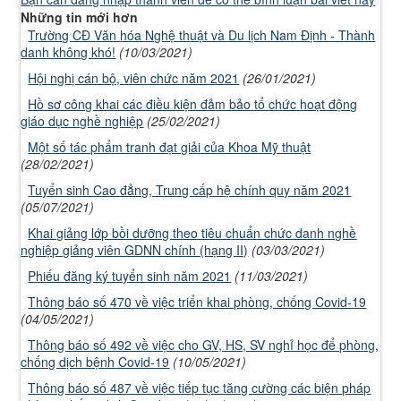
Những tin mới hơn
Trường CĐ Văn hóa Nghệ thuật và Du lịch Nam Định - Thành
danh không khó!
(10/03/2021)
Hội nghị cán bộ, viên chức năm 2021
(26/01/2021)
Hồ sơ công khai các điều kiện đảm bảo tổ chức hoạt động
giáo dục nghề nghiệp
(25/02/2021)
Một số tác phẩm tranh đạt giải của Khoa Mỹ thuật
(28/02/2021)
Tuyển sinh Cao đẳng, Trung cấp hệ chính quy năm 2021
(05/07/2021)
Khai giảng lớp bồi dưỡng theo tiêu chuẩn chức danh nghề
nghiệp giảng viên GDNN chính (hạng II)
(03/03/2021)
Phiếu đăng ký tuyển sinh năm 2021
(11/03/2021)
Thông báo số 470 về việc triển khai phòng, chống Covid-19
(04/05/2021)
Thông báo số 492 về việc cho GV, HS, SV nghỉ học để phòng,
chống dịch bệnh Covid-19
(10/05/2021)
Thông báo số 487 về việc tiếp tục tăng cường các biện pháp