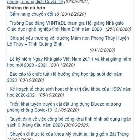
phòng, chống dịch Covid-19
(07/05/2021)
Những tin cũ hơn
Cẩm nang chuyển đổi số
(20/12/2020)
Trường Cao đẳng VHNT&DL tham gia Hội giảng Nhà giáo
Giáo dục nghề nghiệp tỉnh Nam Định năm 2020
(25/10/2020)
Chia sẻ yêu thương với trường Mầm non Phong Thủy Huyện
Lệ Thủy – Tỉnh Quảng Bình
(04/12/2020)
Lễ kỷ niệm Ngày Nhà giáo Việt Nam 20/11 và khai giảng năm
học mới 2020 - 2021
(20/11/2020)
Báo cáo tổ chức tuần lễ hưởng ứng học tập suốt đời năm
2020
(09/10/2020)
Kế hoạch tổ chức sinh hoạt chính trị đầu khóa của HSSV năm
học 2020-2021
(05/10/2020)
Triển khai tuyên truyền cài đặt ứng dụng Bluezone trong
phòng chống Covid-19
(31/08/2020)
Quyết định về việc công bố công khai tình hình sử dụng ngân
sách 6 tháng đầu năm 2020
(30/06/2020)
Chuyến đi thực tế của khoa Mỹ thuật tại làng gốm Bát Tràng
(26/06/2020)