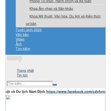
Phòng Tổ chức, Hành chính và Kế toán
Khoa Âm nhạc và Sân khấu
Khoa Mỹ thuật, Văn hóa, Du lịch và Kiến thức
cơ bản
Tuyển sinh 2025
Văn bản
Video
Ảnh
Tìm kiếm
Trang nhất
Tin tức
 và Du lịch Nam Định
https://www.facebook.com/cdvhntdlnd