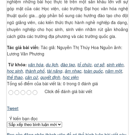
nghiệm những bài học thực tế trên một sân khấu lớn với sự
góp mặt của các Học viện, các trường Đại học văn hóa nghệ
thuật quốc gia…góp phần bổ sung các hướng đào tạo cho đội
ngũ giảng viên, các kiến thức thực hành nghề nghiệp đa dạng,
chuyên nghiệp cho học sinh, sinh viên nhằm rút gần khoảng
cách giữa các trường địa phương và các trường quốc gia.
Tác giả bài viết:
Tác giả: Nguyễn Thị Thúy Hoa Nguồn ảnh:
Lương Văn Phương
Từ khóa:
văn hóa
,
du lịch
,
đào tạo
,
tổ chức
,
cơ sở
,
sinh viên
,
học sinh
,
thành phố
,
tài năng
,
âm nhạc
,
toàn quốc
,
năm một
,
thể thao
,
căn cứ
,
quyết định
,
học viện
Tổng số điểm của bài viết là: 0 trong 0 đánh giá
Click để đánh giá bài viết
Tweet
Ý kiến bạn đọc
Bạn cần đăng nhập thành viên để có thể bình luận bài viết này