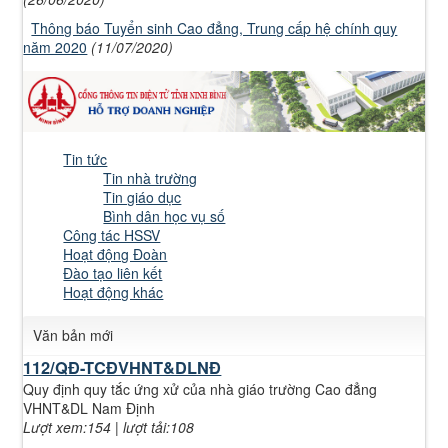
Thông báo Tuyển sinh Cao đẳng, Trung cấp hệ chính quy
năm 2020
(11/07/2020)
Tin tức
Tin nhà trường
Tin giáo dục
Bình dân học vụ số
Công tác HSSV
Hoạt động Đoàn
Đào tạo liên kết
Hoạt động khác
Văn bản mới
112/QĐ-TCĐVHNT&DLNĐ
Quy định quy tắc ứng xử của nhà giáo trường Cao đẳng
VHNT&DL Nam Định
Lượt xem:154 | lượt tải:108