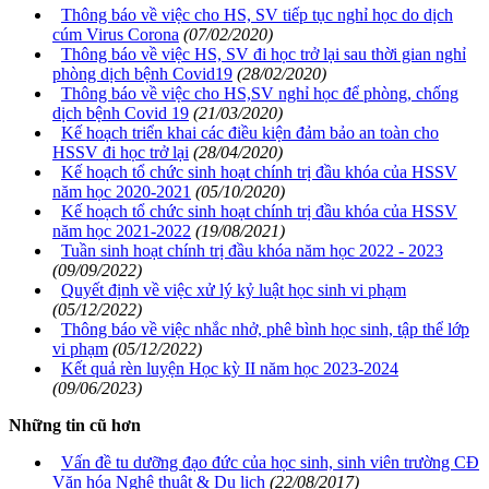
Thông báo về việc cho HS, SV tiếp tục nghỉ học do dịch
cúm Virus Corona
(07/02/2020)
Thông báo về việc HS, SV đi học trở lại sau thời gian nghỉ
phòng dịch bệnh Covid19
(28/02/2020)
Thông báo về việc cho HS,SV nghỉ học để phòng, chống
dịch bệnh Covid 19
(21/03/2020)
Kế hoạch triển khai các điều kiện đảm bảo an toàn cho
HSSV đi học trở lại
(28/04/2020)
Kế hoạch tổ chức sinh hoạt chính trị đầu khóa của HSSV
năm học 2020-2021
(05/10/2020)
Kế hoạch tổ chức sinh hoạt chính trị đầu khóa của HSSV
năm học 2021-2022
(19/08/2021)
Tuần sinh hoạt chính trị đầu khóa năm học 2022 - 2023
(09/09/2022)
Quyết định về việc xử lý kỷ luật học sinh vi phạm
(05/12/2022)
Thông báo về việc nhắc nhở, phê bình học sinh, tập thể lớp
vi phạm
(05/12/2022)
Kết quả rèn luyện Học kỳ II năm học 2023-2024
(09/06/2023)
Những tin cũ hơn
Vấn đề tu dưỡng đạo đức của học sinh, sinh viên trường CĐ
Văn hóa Nghệ thuật & Du lịch
(22/08/2017)