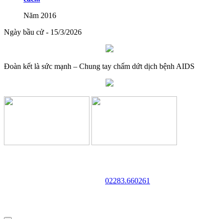
đào tạo
Năm 2016
Lượt xem:575 | lượt tải:0
Ngày bầu cử - 15/3/2026
Đoàn kết là sức mạnh – Chung tay chấm dứt dịch bệnh AIDS
TRƯỜNG CAO ĐẲNG VĂN HÓA NGHỆ THUẬT VÀ
DU LỊCH NAM ĐỊNH
Địa chỉ: 128 Trần Huy Liệu - Phường Trường Thi - Tỉnh Ninh Bình
Điện thoại:
02283.660261
Website: http://cdvhntdlnd.edu.vn
FANPAGE:http://facebook.com/cdvhntdlnd