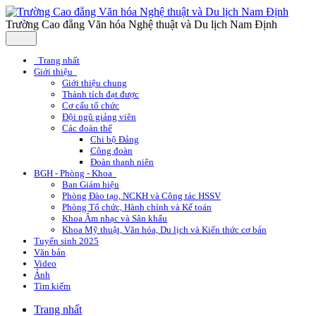
Trường Cao đẳng Văn hóa Nghệ thuật và Du lịch Nam Định
Trang nhất
Giới thiệu
Giới thiệu chung
Thành tích đạt được
Cơ cấu tổ chức
Đội ngũ giảng viên
Các đoàn thể
Chi bộ Đảng
Công đoàn
Đoàn thanh niên
BGH - Phòng - Khoa
Ban Giám hiệu
Phòng Đào tạo, NCKH và Công tác HSSV
Phòng Tổ chức, Hành chính và Kế toán
Khoa Âm nhạc và Sân khấu
Khoa Mỹ thuật, Văn hóa, Du lịch và Kiến thức cơ bản
Tuyển sinh 2025
Văn bản
Video
Ảnh
Tìm kiếm
Trang nhất