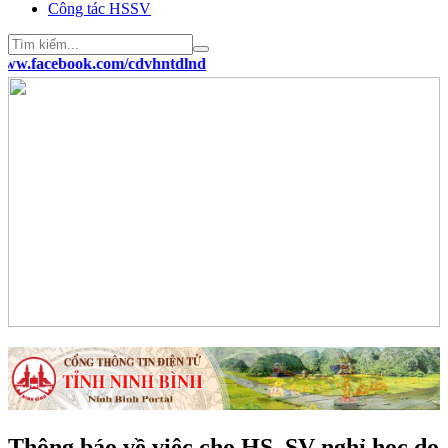
Công tác HSSV
ww.facebook.com/cdvhntdlnd
Thông báo về việc cho HS, SV nghỉ học do