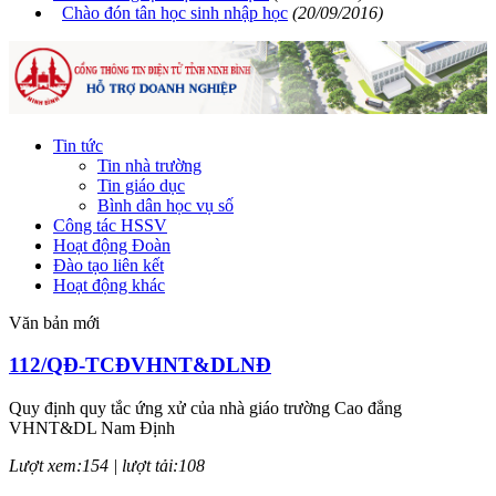
Chào đón tân học sinh nhập học
(20/09/2016)
Tin tức
Tin nhà trường
Tin giáo dục
Bình dân học vụ số
Công tác HSSV
Hoạt động Đoàn
Đào tạo liên kết
Hoạt động khác
Văn bản mới
112/QĐ-TCĐVHNT&DLNĐ
Quy định quy tắc ứng xử của nhà giáo trường Cao đẳng
VHNT&DL Nam Định
Lượt xem:154 | lượt tải:108