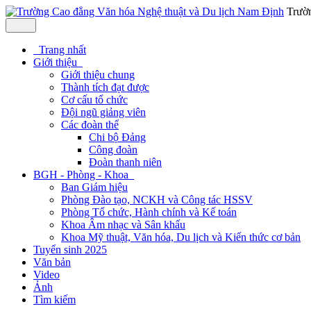
Trườ
Trang nhất
Giới thiệu
Giới thiệu chung
Thành tích đạt được
Cơ cấu tổ chức
Đội ngũ giảng viên
Các đoàn thể
Chi bộ Đảng
Công đoàn
Đoàn thanh niên
BGH - Phòng - Khoa
Ban Giám hiệu
Phòng Đào tạo, NCKH và Công tác HSSV
Phòng Tổ chức, Hành chính và Kế toán
Khoa Âm nhạc và Sân khấu
Khoa Mỹ thuật, Văn hóa, Du lịch và Kiến thức cơ bản
Tuyển sinh 2025
Văn bản
Video
Ảnh
Tìm kiếm