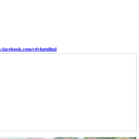
hntdlnd