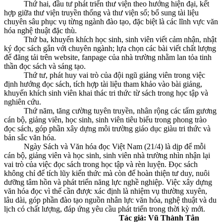
Thứ hai, đầu tư phát triển thư viện theo hướng hiện đại, kết
hợp giữa thư viện truyền thống và thư viện số; bổ sung tài liệu
chuyên sâu phục vụ từng ngành đào tạo, đặc biệt là các lĩnh vực văn
hóa nghệ thuật đặc thù.
Thứ ba, khuyến khích học sinh, sinh viên viết cảm nhận, nhật
ký đọc sách gắn với chuyên ngành; lựa chọn các bài viết chất lượng
để đăng tải trên website, fanpage của nhà trường nhằm lan tỏa tinh
thần đọc sách và sáng tạo.
Thứ tư, phát huy vai trò của đội ngũ giảng viên trong việc
định hướng đọc sách, tích hợp tài liệu tham khảo vào bài giảng,
khuyến khích sinh viên khai thác tri thức từ sách trong học tập và
nghiên cứu.
Thứ năm, tăng cường tuyên truyền, nhân rộng các tấm gương
cán bộ, giảng viên, học sinh, sinh viên tiêu biểu trong phong trào
đọc sách, góp phần xây dựng môi trường giáo dục giàu tri thức và
bản sắc văn hóa.
Ngày Sách và Văn hóa đọc Việt Nam (21/4) là dịp để mỗi
cán bộ, giảng viên và học sinh, sinh viên nhà trường nhìn nhận lại
vai trò của việc đọc sách trong học tập và rèn luyện. Đọc sách
không chỉ để tích lũy kiến thức mà còn để hoàn thiện tư duy, nuôi
dưỡng tâm hồn và phát triển năng lực nghề nghiệp. Việc xây dựng
văn hóa đọc vì thế cần được xác định là nhiệm vụ thường xuyên,
lâu dài, góp phần đào tạo nguồn nhân lực văn hóa, nghệ thuật và du
lịch có chất lượng, đáp ứng yêu cầu phát triển trong thời kỳ mới.
Tác giả: Vũ Thành Tân