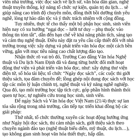
viên nhà trường, việc đọc sách về lịch sử, văn hóa dân gian, nghệ
thuật truyền thống, kỹ năng tổ chức sự kiện, quản trị du lịch… sẽ
giúp nâng cao trình độ chuyên môn, đồng thời bồi dưỡng tình yêu
nghề, lòng tự hào dân tộc và ý thức trách nhiệm với cộng đồng.
Tuy nhiên, thực tế cho thấy một bộ phận học sinh, sinh viên
hiện nay có xu hướng “ngại đọc – lười tư duy – phụ thuộc vào
thông tin tóm tắt”, dẫn đến hạn chế về khả năng phân tích, sáng tạo
và cảm thụ nghệ thuật. Điều này đặt ra yêu cầu cấp thiết đối với nhà
trường trong việc xây dựng và phát triển văn hóa đọc một cách bền
vững, gắn với mục tiêu nâng cao chất lượng đào tạo.
Nhận thức rõ vai trò đó, Trường Cao đẳng Văn hóa Nghệ
thuật và Du lịch Nam Định đã và đang từng bước đổi mới hoạt
động thư viện và phát triển văn hóa đọc, như: xây dựng thư viện
điện tử, số hóa tài liệu; tổ chức “Ngày đọc sách”, các cuộc thi giới
thiệu sách, tọa đàm chuyên đề; lồng ghép nội dung đọc sách với học
tập các môn lý luận chính trị, nghệ thuật và kỹ năng nghề nghiệp.
Qua đó, tạo môi trường học tập tích cực, góp phần hình thành thói
quen tự học, tự nghiên cứu trong học sinh, sinh viên.
Để ngày Sách và Văn hóa đọc Việt Nam (21/4) thực sự lan
tỏa sâu rộng trong nhà trường, cần tiếp tục triển khai đồng bộ các
giải pháp:
Thứ nhất, tổ chức thường xuyên các hoạt động hưởng ứng
như Ngày hội đọc sách, thi cảm nhận sách, giới thiệu sách theo
chuyên ngành đào tạo (nghệ thuật biểu diễn, mỹ thuật, du lịch…),
tạo không gian sinh hoạt văn hóa thiết thực, hấp dẫn.