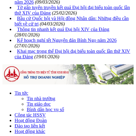
năm 2026
(09/03/2026)
Tờ gấp tuyên truyền kết quả Đại hội đại biểu toàn quốc lần
thứ XIV của Đảng
(25/02/2026)
Bầu cử Quốc hội và Hội đồng Nhân dân: Những điều cần
biết về cử tri
(04/03/2026)
Thông tin nhanh kết quả Đại hội XIV của Đảng
(28/01/2026)
Kế hoạch nghỉ tết Nguyên đán Bính Ngọ năm 2026
(27/01/2026)
Khai mạc trọng thể Đại hội đại biểu toàn quốc lần thứ XIV
của Đảng
(19/01/2026)
Tin tức
Tin nhà trường
Tin giáo dục
Bình dân học vụ số
Công tác HSSV
Hoạt động Đoàn
Đào tạo liên kết
Hoạt động khác