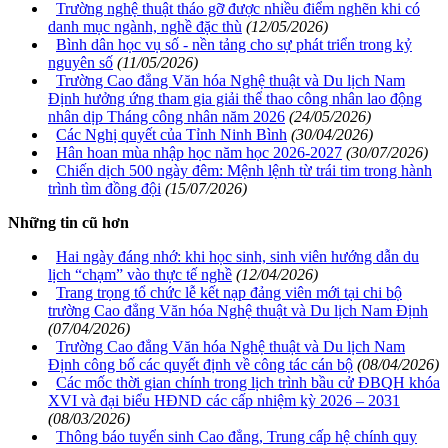
Trường nghệ thuật tháo gỡ được nhiều điểm nghẽn khi có
danh mục ngành, nghề đặc thù
(12/05/2026)
Bình dân học vụ số - nền tảng cho sự phát triển trong kỷ
nguyên số
(11/05/2026)
Trường Cao đẳng Văn hóa Nghệ thuật và Du lịch Nam
Định hưởng ứng tham gia giải thể thao công nhân lao động
nhân dịp Tháng công nhân năm 2026
(24/05/2026)
Các Nghị quyết của Tỉnh Ninh Bình
(30/04/2026)
Hân hoan mùa nhập học năm học 2026-2027
(30/07/2026)
Chiến dịch 500 ngày đêm: Mệnh lệnh từ trái tim trong hành
trình tìm đồng đội
(15/07/2026)
Những tin cũ hơn
Hai ngày đáng nhớ: khi học sinh, sinh viên hướng dẫn du
lịch “chạm” vào thực tế nghề
(12/04/2026)
Trang trọng tổ chức lễ kết nạp đảng viên mới tại chi bộ
trường Cao đẳng Văn hóa Nghệ thuật và Du lịch Nam Định
(07/04/2026)
Trường Cao đẳng Văn hóa Nghệ thuật và Du lịch Nam
Định công bố các quyết định về công tác cán bộ
(08/04/2026)
Các mốc thời gian chính trong lịch trình bầu cử ĐBQH khóa
XVI và đại biểu HĐND các cấp nhiệm kỳ 2026 – 2031
(08/03/2026)
Thông báo tuyển sinh Cao đẳng, Trung cấp hệ chính quy