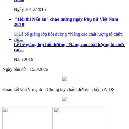
Nghị quyết số 71-NQ/TWcủa Bộ Chính trị về đột phá phát triển
Ngày 30/12/2016
giáo dục và đào tạo
"Hội thi Nấu ăn" chào mừng ngày Phụ nữ Việt Nam
Lượt xem:516 | lượt tải:0
20/10
08/2025/TT-BGDĐT
Thông tư số 08/2025/TT-BGDĐT của Bộ Giáo dục và Đào tạo:
Lễ bế giảng lớp bồi dưỡng “Nâng cao chất lượng tổ chức
Quy định thời hạn lưu trữ hồ sơ, tài liệu thuộc lĩnh vực giáo dục và
các...
đào tạo
Năm 2016
Lượt xem:576 | lượt tải:0
Ngày bầu cử - 15/3/2026
Đoàn kết là sức mạnh – Chung tay chấm dứt dịch bệnh AIDS