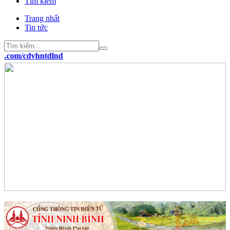
Tìm kiếm
Trang nhất
Tin tức
om/cdvhntdlnd