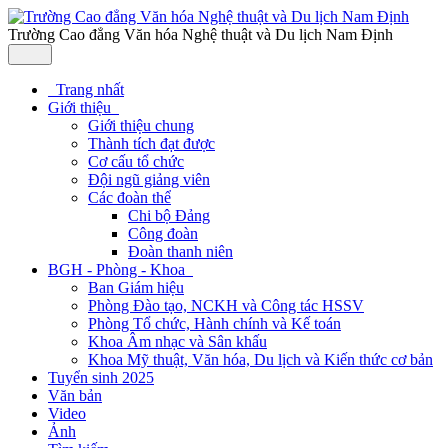
Trường Cao đẳng Văn hóa Nghệ thuật và Du lịch Nam Định
Trang nhất
Giới thiệu
Giới thiệu chung
Thành tích đạt được
Cơ cấu tổ chức
Đội ngũ giảng viên
Các đoàn thể
Chi bộ Đảng
Công đoàn
Đoàn thanh niên
BGH - Phòng - Khoa
Ban Giám hiệu
Phòng Đào tạo, NCKH và Công tác HSSV
Phòng Tổ chức, Hành chính và Kế toán
Khoa Âm nhạc và Sân khấu
Khoa Mỹ thuật, Văn hóa, Du lịch và Kiến thức cơ bản
Tuyển sinh 2025
Văn bản
Video
Ảnh