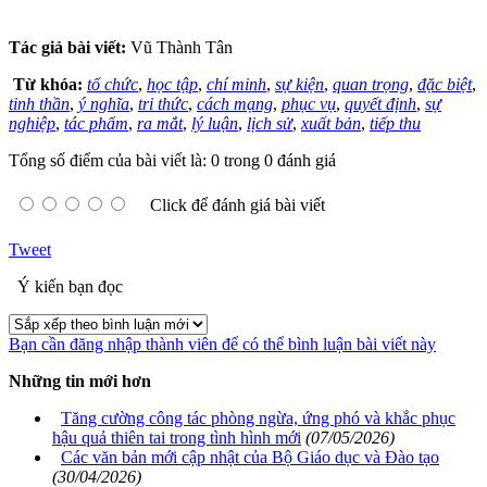
Tác giả bài viết:
Vũ Thành Tân
Từ khóa:
tổ chức
,
học tập
,
chí minh
,
sự kiện
,
quan trọng
,
đặc biệt
,
tinh thần
,
ý nghĩa
,
tri thức
,
cách mạng
,
phục vụ
,
quyết định
,
sự
nghiệp
,
tác phẩm
,
ra mắt
,
lý luận
,
lịch sử
,
xuất bản
,
tiếp thu
Tổng số điểm của bài viết là: 0 trong 0 đánh giá
Click để đánh giá bài viết
Tweet
Ý kiến bạn đọc
Bạn cần đăng nhập thành viên để có thể bình luận bài viết này
Những tin mới hơn
Tăng cường công tác phòng ngừa, ứng phó và khắc phục
hậu quả thiên tai trong tình hình mới
(07/05/2026)
Các văn bản mới cập nhật của Bộ Giáo dục và Đào tạo
(30/04/2026)