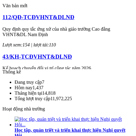
Văn bản mới
112/QĐ-TCĐVHNT&DLNĐ
Quy định quy tắc ứng xử của nhà giáo trường Cao đẳng
VHNT&DL Nam Định
Lượt xem:154 | lượt tải:110
43/KH-TCĐVHNT&DLNĐ
Kế hoạch chuyển đổi vị trí công tác năm 2026
Thống kê
Lượt xem:248 | lượt tải:151
Đang truy cập
7
Hôm nay
1,437
238/2025/NĐ-CP
Tháng hiện tại
14,818
Tổng lượt truy cập
11,972,225
Quy định về chính sách học phí, miễn, giảm, hỗ trợ học phí, hỗ trợ
chi phí học tập và giá dịch vụ trong lĩnh vực giáo dục, đào tạo
Hoạt động nhà trường
Lượt xem:353 | lượt tải:231
71-NQ/TW
Học tập, quán triệt và triển khai thực hiện Nghị quyết
Hội...