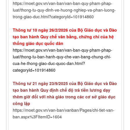
https://moet.gov.vn/van-ban/van-ban-quy-pham-phap-
luat/thong-tu-quy-dinh-ve-huong-nghiep-va-phan-luong-
trong-giao-duc.html?categoryId=101914860
Thông tư 10 ngày 26/2/2026 của Bộ Giáo dục và Đào
tạo ban hành
Quy chế văn bằng, chứng chỉ của hệ
thống giáo dục quốc dân
https://moet.gov.vn/van-ban/van-ban-quy-pham-phap-
luat/thong-tu-ban-hanh-quy-che-van-bang-chung-chi-
cua-he-thong-giao-duc-quoc-dan.html?
categoryId=101914860
Thông tư 21 ngày 23/9/2025 của Bộ Giáo dục và Đào
tạo ban hành Quy định chế độ trả tiền lương dạy
thêm giờ đối với nhà giáo trong các cơ sở giáo dục
công lập
https://moet.gov.vn/van-ban/vanban/Pages/chi-tiet-van-
ban.aspx%3FItemID=1604