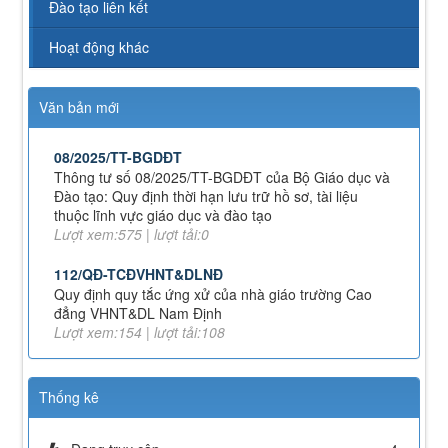
Đào tạo liên kết
Lượt xem:349 | lượt tải:227
Hoạt động khác
71-NQ/TW
Nghị quyết số 71-NQ/TWcủa Bộ Chính trị về đột phá
phát triển giáo dục và đào tạo
Lượt xem:515 | lượt tải:0
Văn bản mới
08/2025/TT-BGDĐT
Thông tư số 08/2025/TT-BGDĐT của Bộ Giáo dục và
Đào tạo: Quy định thời hạn lưu trữ hồ sơ, tài liệu
thuộc lĩnh vực giáo dục và đào tạo
Lượt xem:575 | lượt tải:0
112/QĐ-TCĐVHNT&DLNĐ
Quy định quy tắc ứng xử của nhà giáo trường Cao
đẳng VHNT&DL Nam Định
Lượt xem:154 | lượt tải:108
43/KH-TCĐVHNT&DLNĐ
Kế hoạch chuyển đổi vị trí công tác năm 2026
Lượt xem:247 | lượt tải:149
Thống kê
238/2025/NĐ-CP
Quy định về chính sách học phí, miễn, giảm, hỗ trợ