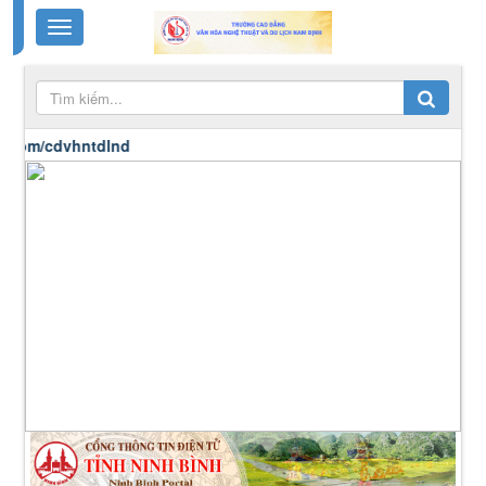
m/cdvhntdlnd