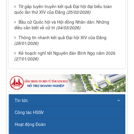
Tờ gấp tuyên truyền kết quả Đại hội đại biểu toàn
quốc lần thứ XIV của Đảng
(25/02/2026)
Bầu cử Quốc hội và Hội đồng Nhân dân: Những
điều cần biết về cử tri
(04/03/2026)
Thông tin nhanh kết quả Đại hội XIV của Đảng
(28/01/2026)
Kế hoạch nghỉ tết Nguyên đán Bính Ngọ năm 2026
(27/01/2026)
112/QĐ-TCĐVHNT&DLNĐ
Quy định quy tắc ứng xử của nhà giáo trường Cao
đẳng VHNT&DL Nam Định
Lượt xem:154 | lượt tải:108
43/KH-TCĐVHNT&DLNĐ
Tin tức
Kế hoạch chuyển đổi vị trí công tác năm 2026
Lượt xem:247 | lượt tải:149
Công tác HSSV
238/2025/NĐ-CP
Quy định về chính sách học phí, miễn, giảm, hỗ trợ
Hoạt động Đoàn
học phí, hỗ trợ chi phí học tập và giá dịch vụ trong
lĩnh vực giáo dục, đào tạo