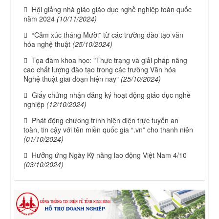
Hội giảng nhà giáo giáo dục nghề nghiệp toàn quốc
năm 2024
(10/11/2024)
“Cảm xúc tháng Mười” từ các trường đào tạo văn
hóa nghệ thuật
(25/10/2024)
Tọa đàm khoa học: "Thực trạng và giải pháp nâng
cao chất lượng đào tạo trong các trường Văn hóa
Nghệ thuật giai đoạn hiện nay"
(25/10/2024)
Giấy chứng nhận đăng ký hoạt động giáo dục nghề
nghiệp
(12/10/2024)
Phát động chương trình hiện diện trực tuyến an
toàn, tin cậy với tên miền quốc gia “.vn” cho thanh niên
(01/10/2024)
Hưởng ứng Ngày Kỹ năng lao động Việt Nam 4/10
(03/10/2024)
112/QĐ-TCĐVHNT&DLNĐ
Quy định quy tắc ứng xử của nhà giáo trường Cao
đẳng VHNT&DL Nam Định
Lượt xem:154 | lượt tải:109