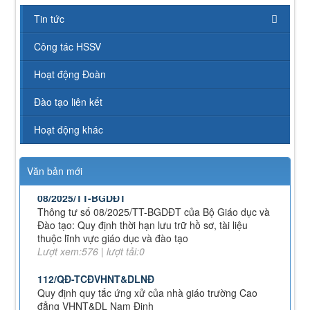
43/KH-TCĐVHNT&DLNĐ
Kế hoạch chuyển đổi vị trí công tác năm 2026
Tin tức
Lượt xem:248 | lượt tải:151
Công tác HSSV
238/2025/NĐ-CP
Quy định về chính sách học phí, miễn, giảm, hỗ trợ
Hoạt động Đoàn
học phí, hỗ trợ chi phí học tập và giá dịch vụ trong
lĩnh vực giáo dục, đào tạo
Đào tạo liên kết
Lượt xem:353 | lượt tải:231
71-NQ/TW
Hoạt động khác
Nghị quyết số 71-NQ/TWcủa Bộ Chính trị về đột phá
phát triển giáo dục và đào tạo
Lượt xem:516 | lượt tải:0
Văn bản mới
08/2025/TT-BGDĐT
Thông tư số 08/2025/TT-BGDĐT của Bộ Giáo dục và
Đào tạo: Quy định thời hạn lưu trữ hồ sơ, tài liệu
thuộc lĩnh vực giáo dục và đào tạo
Lượt xem:576 | lượt tải:0
112/QĐ-TCĐVHNT&DLNĐ
Quy định quy tắc ứng xử của nhà giáo trường Cao
đẳng VHNT&DL Nam Định
Lượt xem:154 | lượt tải:109