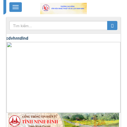
cdvhntdlnd