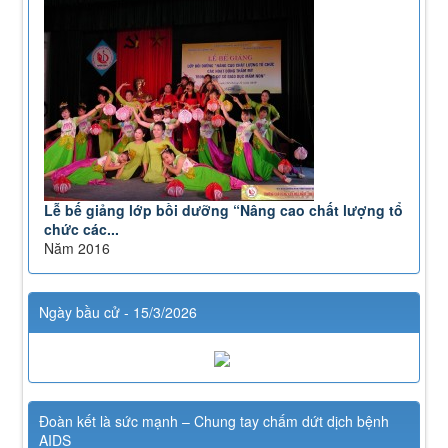
Lễ bế giảng lớp bồi dưỡng “Nâng cao chất lượng tổ
chức các...
Năm 2016
Ngày bầu cử - 15/3/2026
Đoàn kết là sức mạnh – Chung tay chấm dứt dịch bệnh
AIDS