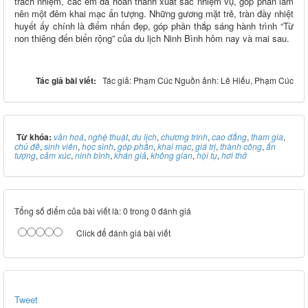
trách nhiệm, các em đã hoàn thành xuất sắc nhiệm vụ, góp phần làm
nên một đêm khai mạc ấn tượng. Những gương mặt trẻ, tràn đầy nhiệt
huyết ấy chính là điểm nhấn đẹp, góp phần thắp sáng hành trình “Từ
non thiêng đến biển rộng” của du lịch Ninh Bình hôm nay và mai sau.
Tác giả bài viết:
Tác giả: Phạm Cúc Nguồn ảnh: Lê Hiếu, Phạm Cúc
Từ khóa:
văn hoá
,
nghệ thuật
,
du lịch
,
chương trình
,
cao đẳng
,
tham gia
,
chủ đề
,
sinh viên
,
học sinh
,
góp phần
,
khai mạc
,
giá trị
,
thành công
,
ấn
tượng
,
cảm xúc
,
ninh bình
,
khán giả
,
không gian
,
hội tụ
,
hơi thở
Tổng số điểm của bài viết là: 0 trong 0 đánh giá
Click để đánh giá bài viết
Tweet