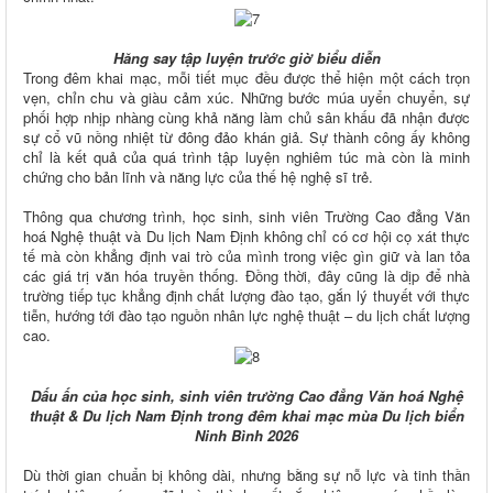
Hăng say tập luyện trước giờ
biểu diễn
Trong đêm khai mạc, mỗi tiết mục đều được thể hiện một cách trọn
vẹn, chỉn chu và giàu cảm xúc. Những bước múa uyển chuyển, sự
phối hợp nhịp nhàng cùng khả năng làm chủ sân khấu đã nhận được
sự cổ vũ nồng nhiệt từ đông đảo khán giả. Sự thành công ấy không
chỉ là kết quả của quá trình tập luyện nghiêm túc mà còn là minh
chứng cho bản lĩnh và năng lực của thế hệ nghệ sĩ trẻ.
Thông qua chương trình, học sinh, sinh viên Trường Cao đẳng Văn
hoá Nghệ thuật và Du lịch Nam Định không chỉ có cơ hội cọ xát thực
tế mà còn khẳng định vai trò của mình trong việc gìn giữ và lan tỏa
các giá trị văn hóa truyền thống. Đồng thời, đây cũng là dịp để nhà
trường tiếp tục khẳng định chất lượng đào tạo, gắn lý thuyết với thực
tiễn, hướng tới đào tạo nguồn nhân lực nghệ thuật – du lịch chất lượng
cao.
Dấu ấn của học sinh, sinh viên trường Cao đẳng Văn hoá Nghệ
thuật & Du lịch Nam Định trong đêm khai mạc mùa Du lịch biển
Ninh Bình 2026
Dù thời gian chuẩn bị không dài, nhưng bằng sự nỗ lực và tinh thần