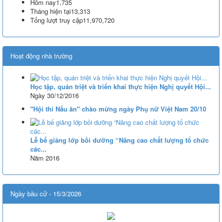
Nghị quyết số 71-NQ/TWcủa Bộ Chính trị về đột phá phát triển giáo
Hôm nay
1,735
dục và đào tạo
Tháng hiện tại
13,313
Tổng lượt truy cập
11,970,720
Lượt xem:515 | lượt tải:0
08/2025/TT-BGDĐT
Thông tư số 08/2025/TT-BGDĐT của Bộ Giáo dục và Đào tạo: Quy
Hoạt động nhà trường
định thời hạn lưu trữ hồ sơ, tài liệu thuộc lĩnh vực giáo dục và đào tạo
Lượt xem:575 | lượt tải:0
Học tập, quán triệt và triển khai thực hiện Nghị quyết Hội...
Ngày 30/12/2016
"Hội thi Nấu ăn" chào mừng ngày Phụ nữ Việt Nam 20/10
Lễ bế giảng lớp bồi dưỡng “Nâng cao chất lượng tổ chức
các...
Năm 2016
Ngày bầu cử - 15/3/2026