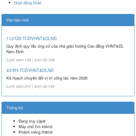
Hoạt động khác
Văn bản mới
112/QĐ-TCĐVHNT&DLNĐ
Quy định quy tắc ứng xử của nhà giáo trường Cao đẳng VHNT&DL
Nam Định
Lượt xem:154 | lượt tải:108
43/KH-TCĐVHNT&DLNĐ
Kế hoạch chuyển đổi vị trí công tác năm 2026
Lượt xem:247 | lượt tải:149
238/2025/NĐ-CP
Quy định về chính sách học phí, miễn, giảm, hỗ trợ học phí, hỗ trợ
Thống kê
chi phí học tập và giá dịch vụ trong lĩnh vực giáo dục, đào tạo
Lượt xem:349 | lượt tải:227
Đang truy cập
8
Máy chủ tìm kiếm
2
71-NQ/TW
Khách viếng thăm
6