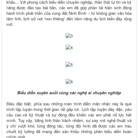
khấu... Với phong cách biểu diễn chuyên nghiệp, thần thái tự tin và kỹ
năng được đào tạo bài bản, các em đã góp phần tái hiện sinh động
hành trình phát triển của vùng đất Ninh Bình – từ không gian văn hóa
tâm linh, lịch sử nơi “non thiêng” đến tiềm năng du lịch biển đầy rộng
mở.
B
iểu diễn
xuyên suốt
cùng các nghệ sĩ chuyên nghiệp
Điều đặc biệt, phía sau những màn trình diễn mãn nhãn này là quá
trình tập luyện trong thời gian rất gấp rút. Lịch tập luyện dày đặc, yêu
cầu cao về kỹ thuật và sự đồng đều khiến các em phải nỗ lực hết
mình. Tuy vậy, bằng tinh thần trách nhiệm, sự say mê nghệ thuật và
ý chí vượt khó, từng động tác, từng đội hình đã được các em trau
chuốt kỹ lưỡng để mang đến sân khấu những phần biểu diễn hoàn
chỉnh nhất.