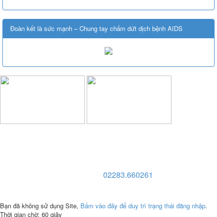
Đoàn kết là sức mạnh – Chung tay chấm dứt dịch bệnh AIDS
TRƯỜNG CAO ĐẲNG VĂN HÓA NGHỆ THUẬT VÀ
DU LỊCH NAM ĐỊNH
Địa chỉ: 128 Trần Huy Liệu - Phường Trường Thi - Tỉnh Ninh
Bình
Điện thoại:
02283.660261
Website: http://cdvhntdlnd.edu.vn
FANPAGE:http://facebook.com/cdvhntdlnd
Bạn đã không sử dụng Site,
Bấm vào đây để duy trì trạng thái đăng nhập
.
Thời gian chờ:
60
giây