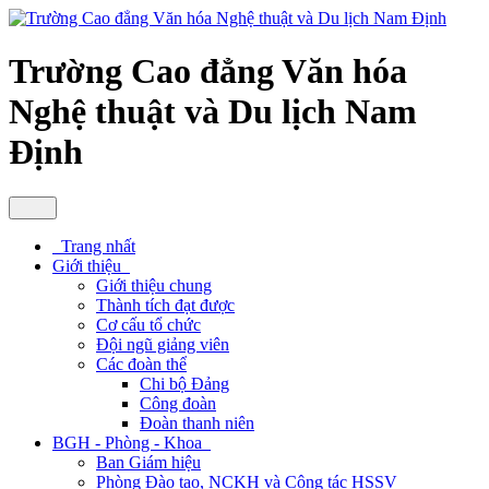
Trường Cao đẳng Văn hóa
Nghệ thuật và Du lịch Nam
Định
Trang nhất
Giới thiệu
Giới thiệu chung
Thành tích đạt được
Cơ cấu tổ chức
Đội ngũ giảng viên
Các đoàn thể
Chi bộ Đảng
Công đoàn
Đoàn thanh niên
BGH - Phòng - Khoa
Ban Giám hiệu
Phòng Đào tạo, NCKH và Công tác HSSV