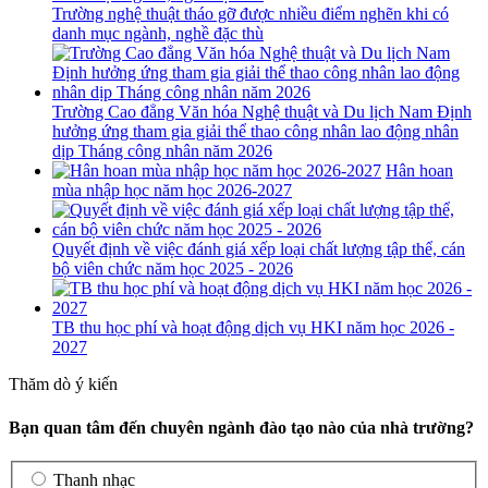
Trường nghệ thuật tháo gỡ được nhiều điểm nghẽn khi có
danh mục ngành, nghề đặc thù
Trường Cao đẳng Văn hóa Nghệ thuật và Du lịch Nam Định
hưởng ứng tham gia giải thể thao công nhân lao động nhân
dịp Tháng công nhân năm 2026
Hân hoan
mùa nhập học năm học 2026-2027
Quyết định về việc đánh giá xếp loại chất lượng tập thể, cán
bộ viên chức năm học 2025 - 2026
TB thu học phí và hoạt động dịch vụ HKI năm học 2026 -
2027
Thăm dò ý kiến
Bạn quan tâm đến chuyên ngành đào tạo nào của nhà trường?
Thanh nhạc