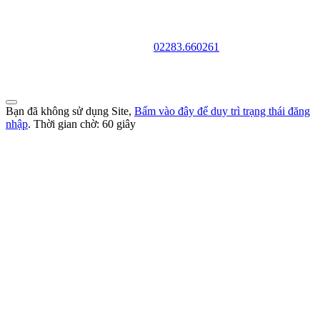
TRƯỜNG CAO ĐẲNG VĂN HÓA NGHỆ THUẬT VÀ
DU LỊCH NAM ĐỊNH
Địa chỉ: 128 Trần Huy Liệu - Phường Trường Thi - Tỉnh Ninh Bình
Điện thoại:
02283.660261
Website: http://cdvhntdlnd.edu.vn
FANPAGE:http://facebook.com/cdvhntdlnd
Bạn đã không sử dụng Site,
Bấm vào đây để duy trì trạng thái đăng
nhập
. Thời gian chờ:
60
giây