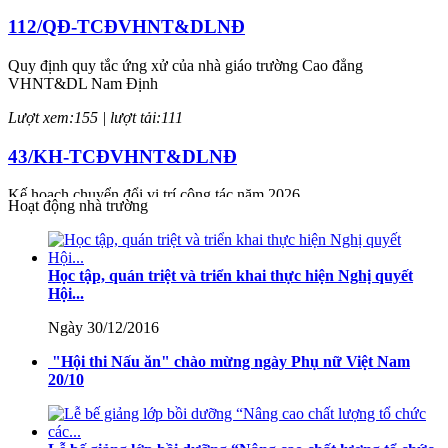
112/QĐ-TCĐVHNT&DLNĐ
Quy định quy tắc ứng xử của nhà giáo trường Cao đẳng
VHNT&DL Nam Định
Lượt xem:155 | lượt tải:111
43/KH-TCĐVHNT&DLNĐ
Kế hoạch chuyển đổi vị trí công tác năm 2026
Hoạt động nhà trường
Lượt xem:249 | lượt tải:154
238/2025/NĐ-CP
Học tập, quán triệt và triển khai thực hiện Nghị quyết
Hội...
Quy định về chính sách học phí, miễn, giảm, hỗ trợ học phí, hỗ trợ
chi phí học tập và giá dịch vụ trong lĩnh vực giáo dục, đào tạo
Ngày 30/12/2016
Lượt xem:353 | lượt tải:231
"Hội thi Nấu ăn" chào mừng ngày Phụ nữ Việt Nam
20/10
71-NQ/TW
Nghị quyết số 71-NQ/TWcủa Bộ Chính trị về đột phá phát triển