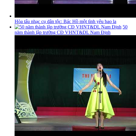
Hòa tấu nhạc cụ dân tộc: Bác Hồ một tình yêu bao la
50
năm thành lập trường CĐ VHNT&DL Nam Định