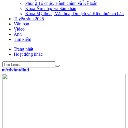
Phòng Tổ chức, Hành chính và Kế toán
Khoa Âm nhạc và Sân khấu
Khoa Mỹ thuật, Văn hóa, Du lịch và Kiến thức cơ bản
Tuyển sinh 2025
Văn bản
Video
Ảnh
Tìm kiếm
Trang nhất
Hoạt động khác
ntdlnd