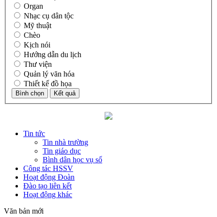
Organ
Nhạc cụ dân tộc
Mỹ thuật
Chèo
Kịch nói
Hướng dẫn du lịch
Thư viện
Quản lý văn hóa
Thiết kế đồ họa
Tin tức
Tin nhà trường
Tin giáo dục
Bình dân học vụ số
Công tác HSSV
Hoạt động Đoàn
Đào tạo liên kết
Hoạt động khác
Văn bản mới