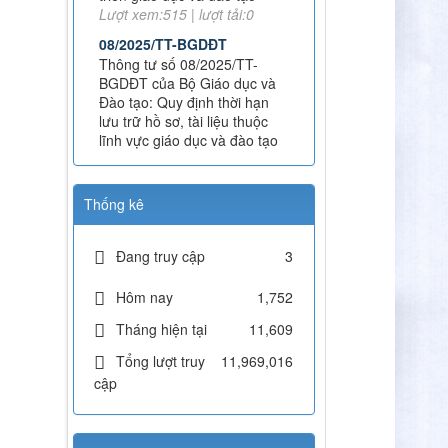
Đào tạo: Quy định thời hạn
lưu trữ hồ sơ, tài liệu thuộc
lĩnh vực giáo dục và đào tạo
Lượt xem:574 | lượt tải:0
112/QĐ-TCĐVHNT&DLNĐ
Quy định quy tắc ứng xử của
nhà giáo trường Cao đẳng
VHNT&DL Nam Định
Lượt xem:153 | lượt tải:101
Thống kê
43/KH-TCĐVHNT&DLNĐ
Kế hoạch chuyển đổi vị trí
công tác năm 2026
Đang truy cập
3
Lượt xem:246 | lượt tải:147
Hôm nay
1,752
238/2025/NĐ-CP
Quy định về chính sách học
Tháng hiện tại
11,609
phí, miễn, giảm, hỗ trợ học
phí, hỗ trợ chi phí học tập và
Tổng lượt truy
11,969,016
giá dịch vụ trong lĩnh vực
cập
giáo dục, đào tạo
Lượt xem:348 | lượt tải:225
71-NQ/TW