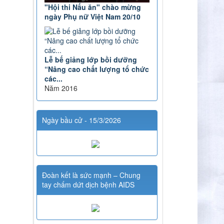
"Hội thi Nấu ăn" chào mừng
ngày Phụ nữ Việt Nam 20/10
Lễ bế giảng lớp bồi dưỡng
“Nâng cao chất lượng tổ chức
các...
Năm 2016
Ngày bầu cử - 15/3/2026
Đoàn kết là sức mạnh – Chung
tay chấm dứt dịch bệnh AIDS