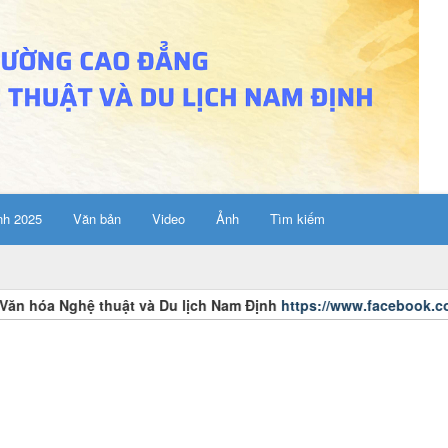
nh 2025
Văn bản
Video
Ảnh
Tìm kiếm
 Du lịch Nam Định
https://www.facebook.com/cdvhntdlnd