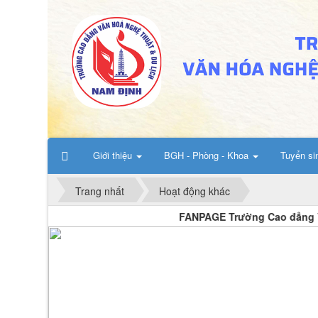
Giới thiệu
BGH - Phòng - Khoa
Tuyển si
Trang nhất
Hoạt động khác
FANPAGE Trường Cao đẳng Văn hóa Nghệ thuật và
112/QĐ-TCĐVHNT&DLNĐ
Quy định quy tắc ứng xử của
nhà giáo trường Cao đẳng