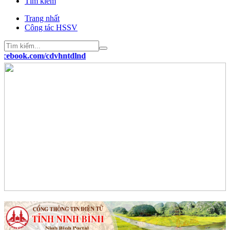
Tìm kiếm
Trang nhất
Công tác HSSV
ebook.com/cdvhntdlnd