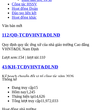
Công tác HSSV
Hoạt động Đoàn
Đào tạo liên kết
Hoạt động khác
Văn bản mới
112/QĐ-TCĐVHNT&DLNĐ
Quy định quy tắc ứng xử của nhà giáo trường Cao đẳng
VHNT&DL Nam Định
Lượt xem:154 | lượt tải:110
43/KH-TCĐVHNT&DLNĐ
Kế hoạch chuyển đổi vị trí công tác năm 2026
Thống kê
Lượt xem:248 | lượt tải:151
Đang truy cập
15
Hôm nay
1,245
238/2025/NĐ-CP
Tháng hiện tại
14,626
Tổng lượt truy cập
11,972,033
Quy định về chính sách học phí, miễn, giảm, hỗ trợ học phí, hỗ trợ
chi phí học tập và giá dịch vụ trong lĩnh vực giáo dục, đào tạo
Hoạt động nhà trường