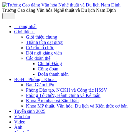
Trường Cao đẳng Văn hóa Nghệ thuật và Du lịch Nam Định
Trang nhất
Giới thiệu
Giới thiệu chung
Thành tích đạt được
Cơ cấu tổ chức
Đội ngũ giảng viên
Các đoàn thể
Chi bộ Đảng
Công đoàn
Đoàn thanh niên
BGH - Phòng - Khoa
Ban Giám hiệu
Phòng Đào tạo, NCKH và Công tác HSSV
Phòng Tổ chức, Hành chính và Kế toán
Khoa Âm nhạc và Sân khấu
Khoa Mỹ thuật, Văn hóa, Du lịch và Kiến thức cơ bản
Tuyển sinh 2025
Văn bản
Video
Ảnh