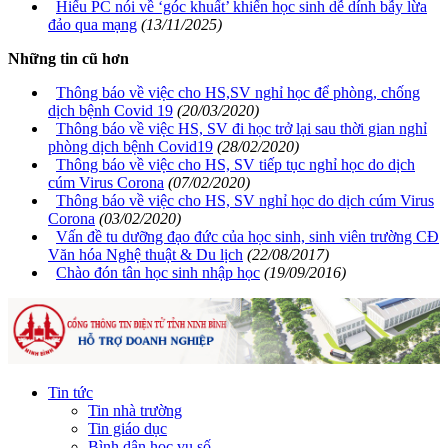
Hiếu PC nói về ‘góc khuất’ khiến học sinh dễ dính bẫy lừa
đảo qua mạng
(13/11/2025)
Những tin cũ hơn
Thông báo về việc cho HS,SV nghỉ học để phòng, chống
dịch bệnh Covid 19
(20/03/2020)
Thông báo về việc HS, SV đi học trở lại sau thời gian nghỉ
phòng dịch bệnh Covid19
(28/02/2020)
Thông báo về việc cho HS, SV tiếp tục nghỉ học do dịch
cúm Virus Corona
(07/02/2020)
Thông báo về việc cho HS, SV nghỉ học do dịch cúm Virus
Corona
(03/02/2020)
Vấn đề tu dưỡng đạo đức của học sinh, sinh viên trường CĐ
Văn hóa Nghệ thuật & Du lịch
(22/08/2017)
Chào đón tân học sinh nhập học
(19/09/2016)
Tin tức
Tin nhà trường
Tin giáo dục
Bình dân học vụ số