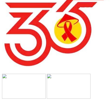
TRƯỜNG CAO ĐẲNG VĂN HÓA NGHỆ THUẬT VÀ
DU LỊCH NAM ĐỊNH