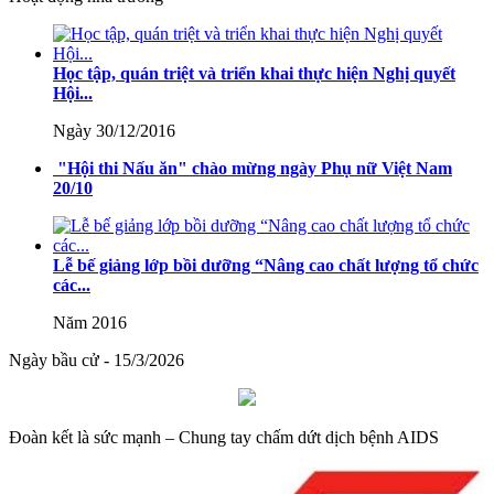
Lượt xem:353 | lượt tải:231
71-NQ/TW
Học tập, quán triệt và triển khai thực hiện Nghị quyết
Hội...
Nghị quyết số 71-NQ/TWcủa Bộ Chính trị về đột phá phát triển
Ngày 30/12/2016
giáo dục và đào tạo
"Hội thi Nấu ăn" chào mừng ngày Phụ nữ Việt Nam
Lượt xem:516 | lượt tải:0
20/10
08/2025/TT-BGDĐT
Thông tư số 08/2025/TT-BGDĐT của Bộ Giáo dục và Đào tạo:
Lễ bế giảng lớp bồi dưỡng “Nâng cao chất lượng tổ chức
Quy định thời hạn lưu trữ hồ sơ, tài liệu thuộc lĩnh vực giáo dục và
các...
đào tạo
Năm 2016
Lượt xem:576 | lượt tải:0
Ngày bầu cử - 15/3/2026
Đoàn kết là sức mạnh – Chung tay chấm dứt dịch bệnh AIDS