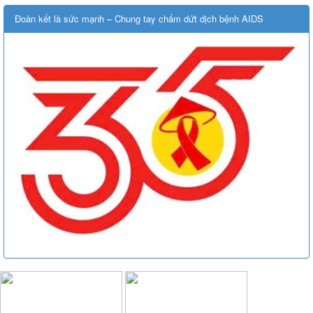
Đoàn kết là sức mạnh – Chung tay chấm dứt dịch bệnh AIDS