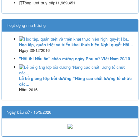
Nghị quyết số 71-NQ/TWcủa Bộ Chính trị về đột phá phát triển giáo
Tổng lượt truy cập
11,969,451
dục và đào tạo
Lượt xem:515 | lượt tải:0
Hoạt động nhà trường
08/2025/TT-BGDĐT
Thông tư số 08/2025/TT-BGDĐT của Bộ Giáo dục và Đào tạo: Quy
định thời hạn lưu trữ hồ sơ, tài liệu thuộc lĩnh vực giáo dục và đào tạo
Học tập, quán triệt và triển khai thực hiện Nghị quyết Hội...
Lượt xem:575 | lượt tải:0
Ngày 30/12/2016
"Hội thi Nấu ăn" chào mừng ngày Phụ nữ Việt Nam 20/10
Lễ bế giảng lớp bồi dưỡng “Nâng cao chất lượng tổ chức
các...
Năm 2016
Ngày bầu cử - 15/3/2026