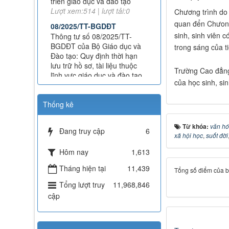
08/2025/TT-BGDĐT
Chương trình do 
Thông tư số 08/2025/TT-
quan đển Chưong 
BGDĐT của Bộ Giáo dục và
sinh, sinh viên 
Đào tạo: Quy định thời hạn
trong sáng của ti
lưu trữ hồ sơ, tài liệu thuộc
lĩnh vực giáo dục và đào tạo
Lượt xem:573 | lượt tải:0
Trường Cao đẳng 
của học sinh, si
112/QĐ-TCĐVHNT&DLNĐ
Quy định quy tắc ứng xử của
Thống kê
nhà giáo trường Cao đẳng
VHNT&DL Nam Định
Từ khóa:
văn h
Lượt xem:152 | lượt tải:101
Đang truy cập
6
xã hội học
,
suốt đời
43/KH-TCĐVHNT&DLNĐ
Hôm nay
1,613
Kế hoạch chuyển đổi vị trí
công tác năm 2026
Tháng hiện tại
11,439
Tổng số điểm của bài
Lượt xem:245 | lượt tải:147
Tổng lượt truy
11,968,846
238/2025/NĐ-CP
cập
Quy định về chính sách học
phí, miễn, giảm, hỗ trợ học
phí, hỗ trợ chi phí học tập và
giá dịch vụ trong lĩnh vực