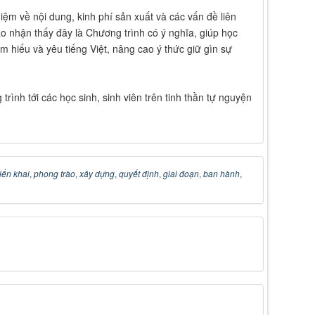
iệm về nội dung, kinh phí sản xuất và các vấn đề liên
 nhận thấy đây là Chương trình có ý nghĩa, giúp học
m hiếu và yêu tiếng Việt, nâng cao ý thức giữ gìn sự
ình tới các học sinh, sinh viên trên tinh thần tự nguyện
riển khai
,
phong trào
,
xây dựng
,
quyết định
,
giai đoạn
,
ban hành
,