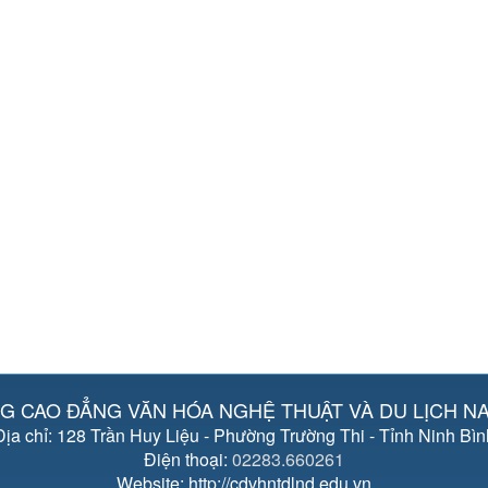
 CAO ĐẲNG VĂN HÓA NGHỆ THUẬT VÀ DU LỊCH N
Địa chỉ: 128 Trần Huy Liệu - Phường Trường Thi - Tỉnh Ninh Bìn
Điện thoại:
02283.660261
Website: http://cdvhntdlnd.edu.vn