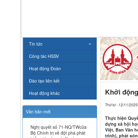
112/QĐ-TCĐVHNT&DLNĐ
Quy định quy tắc ứng xử của
nhà giáo trường Cao đẳng
VHNT&DL Nam Định
Lượt xem:152 | lượt tải:101
43/KH-TCĐVHNT&DLNĐ
Tin tức
Kế hoạch chuyển đổi vị trí
công tác năm 2026
Công tác HSSV
Lượt xem:245 | lượt tải:147
238/2025/NĐ-CP
Hoạt động Đoàn
Quy định về chính sách học
phí, miễn, giảm, hỗ trợ học
Đào tạo liên kết
phí, hỗ trợ chi phí học tập và
giá dịch vụ trong lĩnh vực
Khởi động
Hoạt động khác
giáo dục, đào tạo
Lượt xem:347 | lượt tải:225
Thứ tư - 12/11/2025
71-NQ/TW
Văn bản mới
Nghị quyết số 71-NQ/TWcủa
Thực hiện Quyế
Bộ Chính trị về đột phá phát
dựng xã hội học
triển giáo dục và đào tạo
Việt, Ban Văn h
Lượt xem:514 | lượt tải:0
trình), phát só