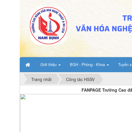
Giới thiệu
BGH - Phòng - Khoa
Tuyển s
Trang nhất
Công tác HSSV
FANPAGE Trường Cao đẳng Văn h