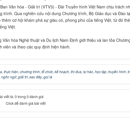
Ban Văn hóa - Giải trí (VTV3) - Đài Truyền hình Việt Nam chịu trách nh
trình. Qua nghiên cứu nội dung Chương trình, Bộ Giáo dục và Đào tạo
có thêm cơ hội khám phá sự giàu có, phong phú của tiếng Việt, từ đó thê
ếng Việt.
Văn hóa Nghệ thuật và Du lịch Nam Định giới thiệu và lan tỏa Chương tr
nh viên và theo các quy định hiện hành.
óa
,
thực hiện
,
chương trình
,
tổ chức
,
kế hoạch
,
thi đua
,
tự hào
,
học tập
,
truyền hình
,
t
,
ngôn ngữ
,
giải trí
,
sau đây
,
gọi là
 viết là: 0 trong 0 đánh giá
Click để đánh giá bài viết