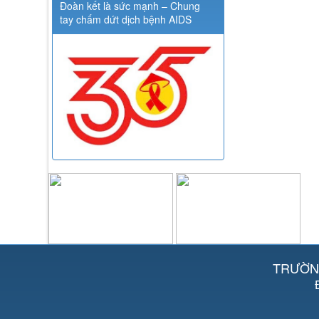
Đoàn kết là sức mạnh – Chung
tay chấm dứt dịch bệnh AIDS
TRƯỜNG