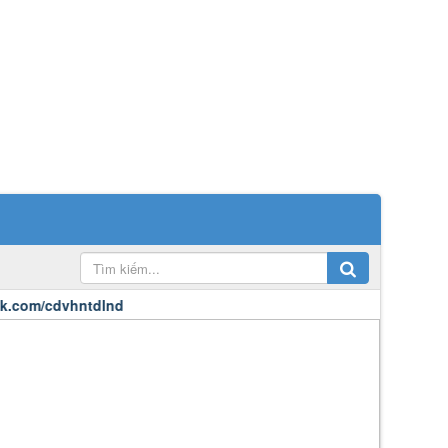
cdvhntdlnd