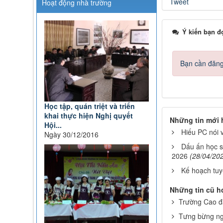
Tweet
Hoạt động nhà trường
giáo dục, đào tạo
Lượt xem:347 | lượt tải:225
Ý kiến bạn đ
71-NQ/TW
Nghị quyết số 71-NQ/TWcủa
Bộ Chính trị về đột phá phát
triển giáo dục và đào tạo
Bạn cần đăng 
Lượt xem:514 | lượt tải:0
08/2025/TT-BGDĐT
Thông tư số 08/2025/TT-
BGDĐT của Bộ Giáo dục và
Học tập, quán triệt và triển
Đào tạo: Quy định thời hạn
khai thực hiện Nghị quyết
Những tin mới
lưu trữ hồ sơ, tài liệu thuộc
Hội...
Hiếu PC nói 
lĩnh vực giáo dục và đào tạo
Ngày 30/12/2016
Lượt xem:573 | lượt tải:0
Dấu ấn học s
2026
(28/04/20
Kế hoạch tuyê
Những tin cũ h
Trường Cao đ
Tưng bừng ng