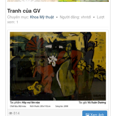
Tranh của GV
Chuyên mục:
Khoa Mỹ thuật
Người đăng: vhntdl
Lượt
xem: 1
814
Xem ảnh