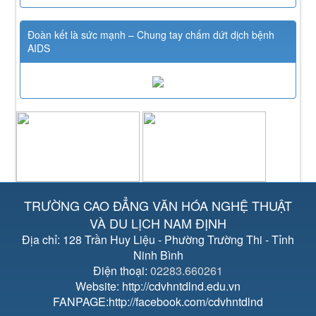
Đoàn kết là sức mạnh – Chung tay chấm dứt dịch bệnh
AIDS
TRƯỜNG CAO ĐẲNG VĂN HÓA NGHỆ THUẬT
VÀ DU LỊCH NAM ĐỊNH
Địa chỉ: 128 Trần Huy Liệu - Phường Trường Thi - Tỉnh
Ninh Bình
Điện thoại:
02283.660261
Website: http://cdvhntdlnd.edu.vn
FANPAGE:http://facebook.com/cdvhntdlnd