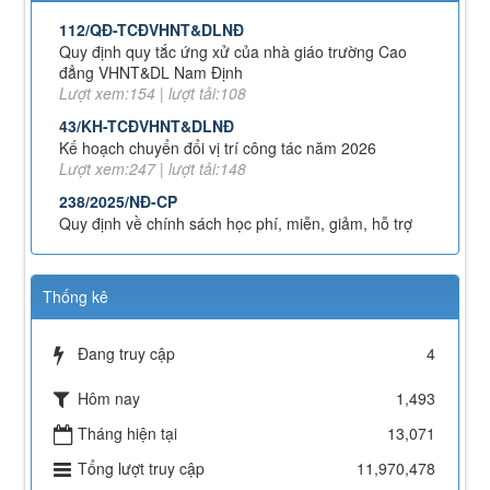
112/QĐ-TCĐVHNT&DLNĐ
Quy định quy tắc ứng xử của nhà giáo trường Cao
đẳng VHNT&DL Nam Định
Lượt xem:154 | lượt tải:108
43/KH-TCĐVHNT&DLNĐ
Kế hoạch chuyển đổi vị trí công tác năm 2026
Lượt xem:247 | lượt tải:148
238/2025/NĐ-CP
Quy định về chính sách học phí, miễn, giảm, hỗ trợ
học phí, hỗ trợ chi phí học tập và giá dịch vụ trong
lĩnh vực giáo dục, đào tạo
Lượt xem:349 | lượt tải:227
Thống kê
71-NQ/TW
Nghị quyết số 71-NQ/TWcủa Bộ Chính trị về đột phá
Đang truy cập
4
phát triển giáo dục và đào tạo
Lượt xem:515 | lượt tải:0
Hôm nay
1,493
08/2025/TT-BGDĐT
Tháng hiện tại
13,071
Thông tư số 08/2025/TT-BGDĐT của Bộ Giáo dục và
Đào tạo: Quy định thời hạn lưu trữ hồ sơ, tài liệu
Tổng lượt truy cập
11,970,478
thuộc lĩnh vực giáo dục và đào tạo