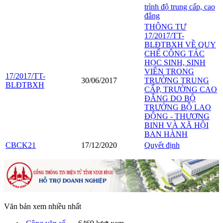
trình độ trung cấp, cao
đẳng
THÔNG TƯ
17/2017/TT-
BLĐTBXH VỀ QUY
CHẾ CÔNG TÁC
HỌC SINH, SINH
VIÊN TRONG
17/2017/TT-
30/06/2017
TRƯỜNG TRUNG
BLĐTBXH
CẤP, TRƯỜNG CAO
ĐẲNG DO BỘ
TRƯỞNG BỘ LAO
ĐỘNG - THƯƠNG
BINH VÀ XÃ HỘI
BAN HÀNH
CBCK21
17/12/2020
Quyết định
Văn bản xem nhiều nhất