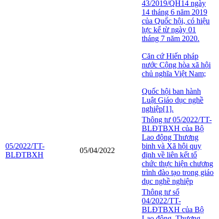
43/2019/QH14 ngày
14 tháng 6 năm 2019
của Quốc hội, có hiệu
lực kể từ ngày 01
tháng 7 năm 2020.
Căn cứ Hiến pháp
nước Cộng hòa xã hội
chủ nghĩa Việt Nam;
Quốc hội ban hành
Luật Giáo dục nghề
nghiệp[1].
Thông tư 05/2022/TT-
BLĐTBXH của Bộ
Lao động Thương
05/2022/TT-
binh và Xã hội quy
05/04/2022
BLĐTBXH
định về liên kết tổ
chức thực hiện chương
trình đào tạo trong giáo
dục nghề nghiệp
Thông tư số
04/2022/TT-
BLĐTBXH của Bộ
Lao động, Thương