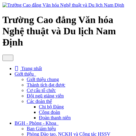
Trường Cao đẳng Văn hóa
Nghệ thuật và Du lịch Nam
Định
Trang nhất
Giới thiệu
Giới thiệu chung
Thành tích đạt được
Cơ cấu tổ chức
Đội ngũ giảng viên
Các đoàn thể
Chi bộ Đảng
Công đoàn
Đoàn thanh niên
BGH - Phòng - Khoa
Ban Giám hiệu
Phòng Đào tạo, NCKH và Công tác HSSV