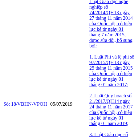
Luật Giáo dục nghề
nghiệp số
74/2014/QH13 ngày
27 tháng 11 năm 2014
của Quốc hội, có hiệu
lực kể từ ngày 01
tháng 7 năm 2015,
được sửa đổi, bổ sung
bởi:
1. Luật Phí và lệ phí số
97/2015/QH13 ngày
25 tháng 11 năm 2015
của Quốc hội, có hiệu
lực kể từ ngày 01
tháng 01 năm 2017;
2. Luật Quy hoạch số
21/2017/QH14 ngày
Số: 18/VBHN-VPQH
05/07/2019
24 tháng 11 năm 2017
của Quốc hội, có hiệu
lực kể từ ngày 01
tháng 01 năm 2019;
3. Luật Giáo dục số