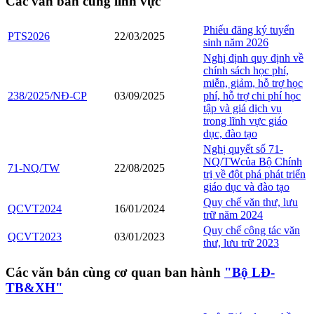
Các văn bản cùng lĩnh vực
Phiếu đăng ký tuyển
PTS2026
22/03/2025
sinh năm 2026
Nghị định quy định về
chính sách học phí,
miễn, giảm, hỗ trợ học
238/2025/NĐ-CP
03/09/2025
phí, hỗ trợ chi phí học
tập và giá dịch vụ
trong lĩnh vực giáo
dục, đào tạo
Nghị quyết số 71-
NQ/TWcủa Bộ Chính
71-NQ/TW
22/08/2025
trị về đột phá phát triển
giáo dục và đào tạo
Quy chế văn thư, lưu
QCVT2024
16/01/2024
trữ năm 2024
Quy chế công tác văn
QCVT2023
03/01/2023
thư, lưu trữ 2023
Các văn bản cùng cơ quan ban hành
"Bộ LĐ-
TB&XH"