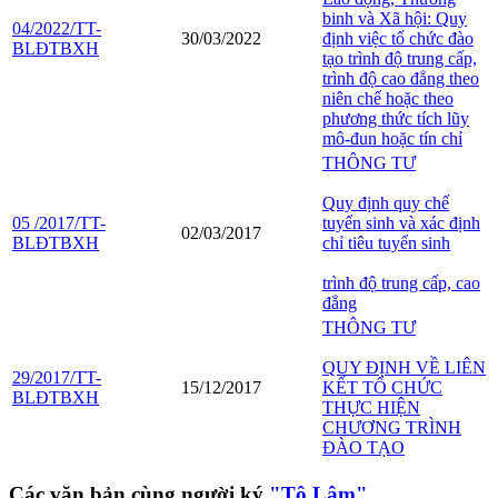
binh và Xã hội: Quy
04/2022/TT-
30/03/2022
định việc tổ chức đào
BLĐTBXH
tạo trình độ trung cấp,
trình độ cao đẳng theo
niên chế hoặc theo
phương thức tích lũy
mô-đun hoặc tín chỉ
THÔNG TƯ
Quy định quy chế
05 /2017/TT-
tuyển sinh và xác định
02/03/2017
BLĐTBXH
chỉ tiêu tuyển sinh
trình độ trung cấp, cao
đẳng
THÔNG TƯ
QUY ĐỊNH VỀ LIÊN
29/2017/TT-
15/12/2017
KẾT TỔ CHỨC
BLĐTBXH
THỰC HIỆN
CHƯƠNG TRÌNH
ĐÀO TẠO
Các văn bản cùng người ký
"Tô Lâm"