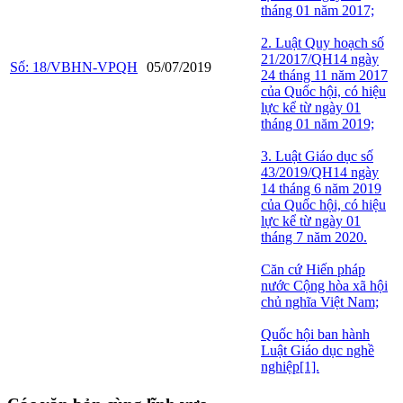
tháng 01 năm 2017;
2. Luật Quy hoạch số
21/2017/QH14 ngày
Số: 18/VBHN-VPQH
05/07/2019
24 tháng 11 năm 2017
của Quốc hội, có hiệu
lực kể từ ngày 01
tháng 01 năm 2019;
3. Luật Giáo dục số
43/2019/QH14 ngày
14 tháng 6 năm 2019
của Quốc hội, có hiệu
lực kể từ ngày 01
tháng 7 năm 2020.
Căn cứ Hiến pháp
nước Cộng hòa xã hội
chủ nghĩa Việt Nam;
Quốc hội ban hành
Luật Giáo dục nghề
nghiệp[1].