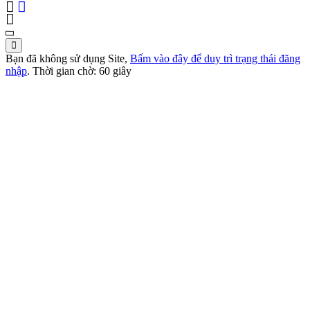
Bạn đã không sử dụng Site,
Bấm vào đây để duy trì trạng thái đăng
nhập
. Thời gian chờ:
60
giây