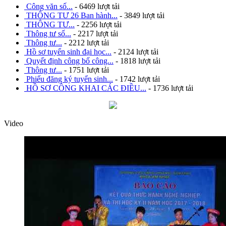
Công văn số...
- 6469 lượt tải
THÔNG TƯ 26 Ban hành...
- 3849 lượt tải
THÔNG TƯ...
- 2256 lượt tải
Thông tư số...
- 2217 lượt tải
Thông tư...
- 2212 lượt tải
Hồ sơ tuyển sinh đại học...
- 2124 lượt tải
Quyết định công bố công...
- 1818 lượt tải
Thông tư...
- 1751 lượt tải
Phiếu đăng ký tuyển sinh...
- 1742 lượt tải
HỒ SƠ CÔNG KHAI CÁC ĐIỀU...
- 1736 lượt tải
Video