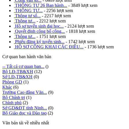
Công văn số...
- 6469 lượt xem
THÔNG TƯ 26 Ban hành...
- 3849 lượt xem
THÔNG TƯ...
- 2256 lượt xem
Thông tư số...
- 2217 lượt xem
Thông tư...
- 2212 lượt xem
Hồ sơ tuyển sinh đại học...
- 2124 lượt xem
Quyết định công bố công...
- 1818 lượt xem
Thông tư...
- 1751 lượt xem
Phiếu đăng ký tuyển sinh...
- 1742 lượt xem
HỒ SƠ CÔNG KHAI CÁC ĐIỀU...
- 1736 lượt xem
Cơ quan ban hành văn bản
-- Tất cả cơ quan ban...
()
Bộ LĐ-TB&XH
(12)
Sở LĐ-TB&XH
(0)
Phòng GD
(1)
Khác
(6)
Trường Cao đẳng Văn...
(9)
Bộ Chính trị
(1)
Chính phủ
(2)
Sở GD&ĐT tỉnh Ninh...
(0)
Bộ Giáo dục và Đào tạo
(2)
Văn bản tải về nhiều nhất