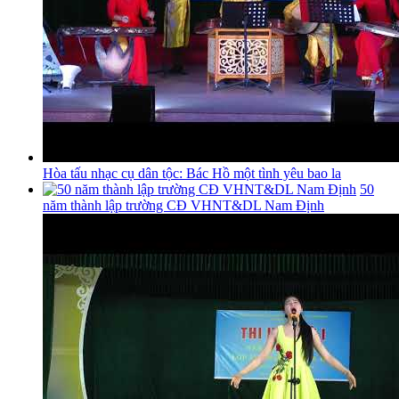
Hòa tấu nhạc cụ dân tộc: Bác Hồ một tình yêu bao la
50
năm thành lập trường CĐ VHNT&DL Nam Định