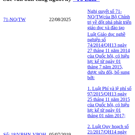
Nghị quyết số 71-
NQ/TWcủa Bộ Chính
71-NQ/TW
22/08/2025
trị về đột phá phát triển
giáo dục và đào tạo
Luật Giáo dục nghề
nghiệp số
74/2014/QH13 ngày
27 tháng 11 năm 2014
của Quốc hội, có hiệu
lực kể từ ngày 01
tháng 7 năm 2015,
được sửa đổi, bổ sung
bởi:
1. Luật Phí và lệ phí số
97/2015/QH13 ngày
25 tháng 11 năm 2015
của Quốc hội, có hiệu
lực kể từ ngày 01
tháng 01 năm 2017;
2. Luật Quy hoạch số
21/2017/QH14 ngày
Số: 18/VBHN-VPQH
05/07/2019