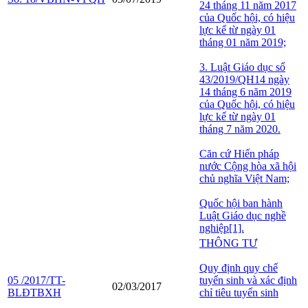
24 tháng 11 năm 2017
của Quốc hội, có hiệu
lực kể từ ngày 01
tháng 01 năm 2019;
3. Luật Giáo dục số
43/2019/QH14 ngày
14 tháng 6 năm 2019
của Quốc hội, có hiệu
lực kể từ ngày 01
tháng 7 năm 2020.
Căn cứ Hiến pháp
nước Cộng hòa xã hội
chủ nghĩa Việt Nam;
Quốc hội ban hành
Luật Giáo dục nghề
nghiệp[1].
THÔNG TƯ
Quy định quy chế
05 /2017/TT-
tuyển sinh và xác định
02/03/2017
BLĐTBXH
chỉ tiêu tuyển sinh