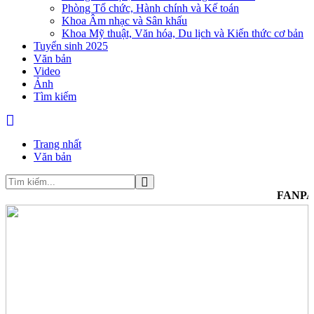
Phòng Tổ chức, Hành chính và Kế toán
Khoa Âm nhạc và Sân khấu
Khoa Mỹ thuật, Văn hóa, Du lịch và Kiến thức cơ bản
Tuyển sinh 2025
Văn bản
Video
Ảnh
Tìm kiếm
Trang nhất
Văn bản
FANPAGE Trường 