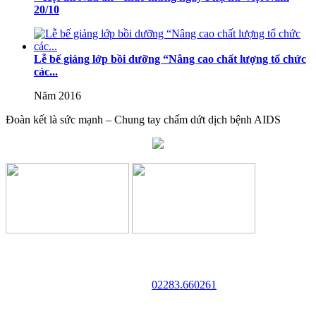
20/10
Lễ bế giảng lớp bồi dưỡng “Nâng cao chất lượng tổ chức
các...
Năm 2016
Đoàn kết là sức mạnh – Chung tay chấm dứt dịch bệnh AIDS
TRƯỜNG CAO ĐẲNG VĂN HÓA NGHỆ THUẬT VÀ
DU LỊCH NAM ĐỊNH
Địa chỉ: 128 Trần Huy Liệu - Phường Trường Thi - Tỉnh Ninh Bình
Điện thoại:
02283.660261
Website: http://cdvhntdlnd.edu.vn
FANPAGE:http://facebook.com/cdvhntdlnd