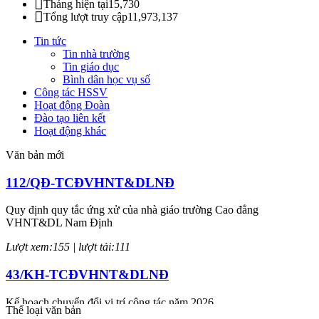
Tháng hiện tại
15,730
Tổng lượt truy cập
11,973,137
Tin tức
Tin nhà trường
Tin giáo dục
Bình dân học vụ số
Công tác HSSV
Hoạt động Đoàn
Đào tạo liên kết
Hoạt động khác
Văn bản mới
112/QĐ-TCĐVHNT&DLNĐ
Quy định quy tắc ứng xử của nhà giáo trường Cao đẳng
VHNT&DL Nam Định
Lượt xem:155 | lượt tải:111
43/KH-TCĐVHNT&DLNĐ
Kế hoạch chuyển đổi vị trí công tác năm 2026
Thể loại văn bản