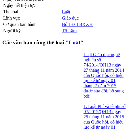
Ngày hết hiệu lực
Thể loại
Luật
Lĩnh vực
Giáo dục
Cơ quan ban hành
Bộ LĐ-TB&XH
Người ký
Tô Lâm
Các văn bản cùng thể loại
"Luật"
Luật Giáo dục nghề
nghiệp số
74/2014/QH13 ngày
27 tháng 11 năm 2014
của Quốc hội, có hiệu
lực kể từ ngày 01
tháng 7 năm 2015,
được sửa đổi, bổ sung
bởi:
1. Luật Phí và lệ phí số
97/2015/QH13 ngày
25 tháng 11 năm 2015
của Quốc hội, có hiệu
lực kể từ ngày 01