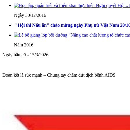
71-NQ/TW
Ngày 30/12/2016
Nghị quyết số 71-NQ/TWcủa Bộ Chính trị về đột phá phát triển giáo 
"Hội thi Nấu ăn" chào mừng ngày Phụ nữ Việt Nam 20/1
Lượt xem:514 | lượt tải:0
08/2025/TT-BGDĐT
Năm 2016
Thông tư số 08/2025/TT-BGDĐT của Bộ Giáo dục và Đào tạo: Quy định 
Ngày bầu cử - 15/3/2026
Lượt xem:573 | lượt tải:0
Đoàn kết là sức mạnh – Chung tay chấm dứt dịch bệnh AIDS