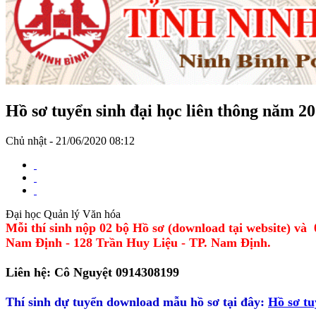
Hồ sơ tuyển sinh đại học liên thông năm 2
Chủ nhật - 21/06/2020 08:12
Đại học Quản lý Văn hóa
Mỗi thí sinh nộp 02 bộ Hồ sơ (download tại website) v
Nam Định - 128 Trần Huy Liệu - TP. Nam Định.
Liên hệ: Cô Nguyệt 0914308199
Thí sinh dự tuyển download mẫu hồ sơ tại đây:
Hồ sơ tu