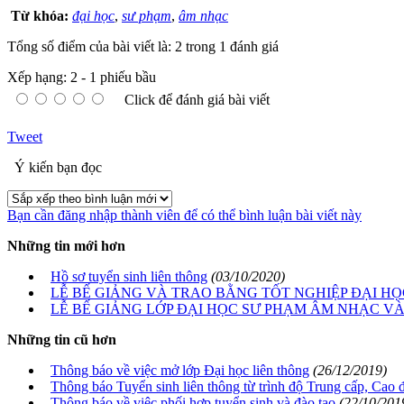
Từ khóa:
đại học
,
sư phạm
,
âm nhạc
Tổng số điểm của bài viết là: 2 trong 1 đánh giá
Xếp hạng:
2
-
1
phiếu bầu
Click để đánh giá bài viết
Tweet
Ý kiến bạn đọc
Bạn cần đăng nhập thành viên để có thể bình luận bài viết này
Những tin mới hơn
Hồ sơ tuyển sinh liên thông
(03/10/2020)
LỄ BẾ GIẢNG VÀ TRAO BẰNG TỐT NGHIỆP ĐẠI H
LỄ BẾ GIẢNG LỚP ĐẠI HỌC SƯ PHẠM ÂM NHẠC VÀ
Những tin cũ hơn
Thông báo về việc mở lớp Đại học liên thông
(26/12/2019)
Thông báo Tuyển sinh liên thông từ trình độ Trung cấp, Cao
Thông báo về việc phối hợp tuyển sinh và đào tạo
(22/10/201