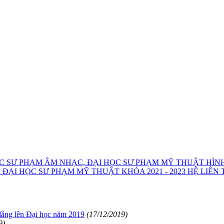
ỌC SƯ PHẠM ÂM NHẠC, ĐẠI HỌC SƯ PHẠM MỸ THUẬT HÌ
 ĐẠI HỌC SƯ PHẠM MỸ THUẬT KHÓA 2021 - 2023 HỆ LIÊ
 đẳng lên Đại học năm 2019
(17/12/2019)
9)