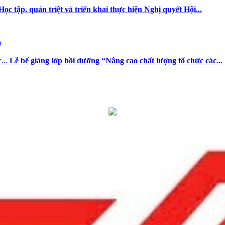
Học tập, quán triệt và triển khai thực hiện Nghị quyết Hội...
dục và đào tạo
0
Lễ bế giảng lớp bồi dưỡng “Nâng cao chất lượng tổ chức các...
thời hạn lưu trữ hồ sơ, tài liệu thuộc lĩnh vực giáo dục và đào tạo