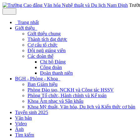
Trườ
Trang nhất
Giới thiệu
Giới thiệu chung
Thành tích đạt được
Cơ cấu tổ chức
Đội ngũ giảng viên
Các đoàn thể
Chi bộ Đảng
Công đoàn
Đoàn thanh niên
BGH - Phòng - Khoa
Ban Giám hiệu
Phòng Đào tạo, NCKH và Công tác HSSV
Phòng Tổ chức, Hành chính và Kế toán
Khoa Âm nhạc và Sân khấu
Khoa Mỹ thuật, Văn hóa, Du lịch và Kiến thức cơ bản
Tuyển sinh 2025
Văn bản
Video
Ảnh
Tìm kiếm