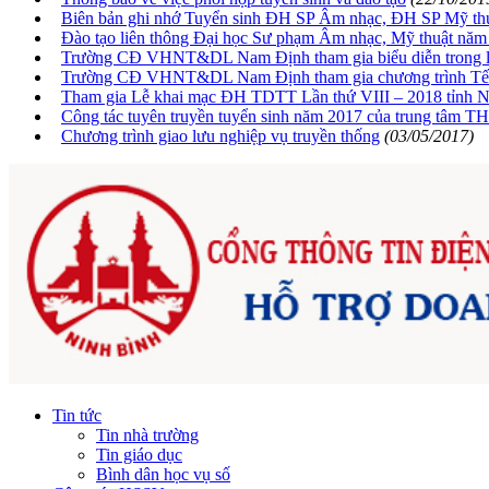
Biên bản ghi nhớ Tuyển sinh ĐH SP Âm nhạc, ĐH SP Mỹ th
Đào tạo liên thông Đại học Sư phạm Âm nhạc, Mỹ thuật năm
Trường CĐ VHNT&DL Nam Định tham gia biểu diễn trong lễ
Trường CĐ VHNT&DL Nam Định tham gia chương trình Tết 
Tham gia Lễ khai mạc ĐH TDTT Lần thứ VIII – 2018 tỉnh 
Công tác tuyên truyền tuyển sinh năm 2017 của trung t
Chương trình giao lưu nghiệp vụ truyền thống
(03/05/2017)
Tin tức
Tin nhà trường
Tin giáo dục
Bình dân học vụ số