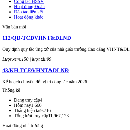
Công tác HSSV
Hoạt động Đoàn
Đào tạo liên kết
Hoạt động khác
Văn bản mới
112/QĐ-TCĐVHNT&DLNĐ
Quy định quy tắc ứng xử của nhà giáo trường Cao đẳng VHNT&D
Lượt xem:150 | lượt tải:99
43/KH-TCĐVHNT&DLNĐ
Kế hoạch chuyển đổi vị trí công tác năm 2026
Thống kê
Lượt xem:244 | lượt tải:145
Đang truy cập
4
238/2025/NĐ-CP
Hôm nay
1,660
Tháng hiện tại
9,716
Quy định về chính sách học phí, miễn, giảm, hỗ trợ học phí, hỗ trợ chi
Tổng lượt truy cập
11,967,123
Lượt xem:347 | lượt tải:223
Hoạt động nhà trường