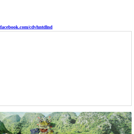
/cdvhntdlnd