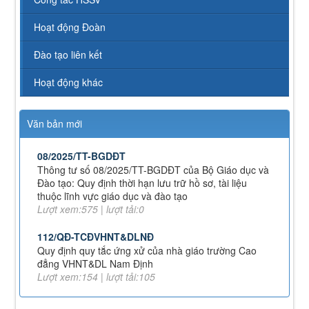
Quy định về chính sách học phí, miễn, giảm, hỗ trợ
học phí, hỗ trợ chi phí học tập và giá dịch vụ trong
Hoạt động Đoàn
lĩnh vực giáo dục, đào tạo
Lượt xem:349 | lượt tải:226
Đào tạo liên kết
71-NQ/TW
Hoạt động khác
Nghị quyết số 71-NQ/TWcủa Bộ Chính trị về đột phá
phát triển giáo dục và đào tạo
Lượt xem:515 | lượt tải:0
Văn bản mới
08/2025/TT-BGDĐT
Thông tư số 08/2025/TT-BGDĐT của Bộ Giáo dục và
Đào tạo: Quy định thời hạn lưu trữ hồ sơ, tài liệu
thuộc lĩnh vực giáo dục và đào tạo
Lượt xem:575 | lượt tải:0
112/QĐ-TCĐVHNT&DLNĐ
Quy định quy tắc ứng xử của nhà giáo trường Cao
đẳng VHNT&DL Nam Định
Lượt xem:154 | lượt tải:105
43/KH-TCĐVHNT&DLNĐ
Kế hoạch chuyển đổi vị trí công tác năm 2026
Lượt xem:246 | lượt tải:148