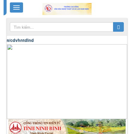
vhntdlnd