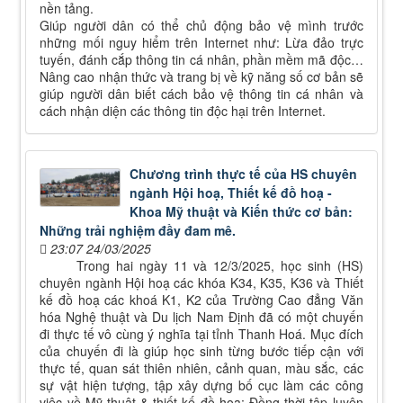
nền tảng.
Giúp người dân có thể chủ động bảo vệ mình trước
những mối nguy hiểm trên Internet như: Lừa đảo trực
tuyến, đánh cắp thông tin cá nhân, phần mềm mã độc…
Nâng cao nhận thức và trang bị về kỹ năng số cơ bản sẽ
giúp người dân biết cách bảo vệ thông tin cá nhân và
cách nhận diện các thông tin độc hại trên Internet.
Chương trình thực tế của HS chuyên
ngành Hội hoạ, Thiết kế đồ hoạ -
Khoa Mỹ thuật và Kiến thức cơ bản:
Những trải nghiệm đầy đam mê.
23:07 24/03/2025
Trong hai ngày 11 và 12/3/2025, học sinh (HS)
chuyên ngành Hội hoạ các khóa K34, K35, K36 và Thiết
kế đồ hoạ các khoá K1, K2 của Trường Cao đẳng Văn
hóa Nghệ thuật và Du lịch Nam Định đã có một chuyến
đi thực tế vô cùng ý nghĩa tại tỉnh Thanh Hoá. Mục đích
của chuyến đi là giúp học sinh từng bước tiếp cận với
thực tế, quan sát thiên nhiên, cảnh quan, màu sắc, các
sự vật hiện tượng, tập xây dựng bố cục làm các công
việc về Mỹ thuật & thiết kế đồ hoạ; Đồng thời tập luyện