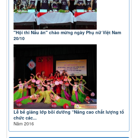
"Hội thi Nấu ăn" chào mừng ngày Phụ nữ Việt Nam
20/10
Lễ bế giảng lớp bồi dưỡng “Nâng cao chất lượng tổ
chức các...
Năm 2016