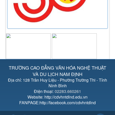
TRƯỜNG CAO ĐẲNG VĂN HÓA NGHỆ THUẬT
VÀ DU LỊCH NAM ĐỊNH
Địa chỉ: 128 Trần Huy Liệu - Phường Trường Thi - Tỉnh
Ninh Bình
Điện thoại:
02283.660261
Website: http://cdvhntdlnd.edu.vn
FANPAGE:http://facebook.com/cdvhntdlnd