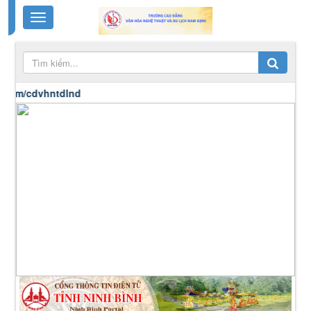
cdvhntdlnd