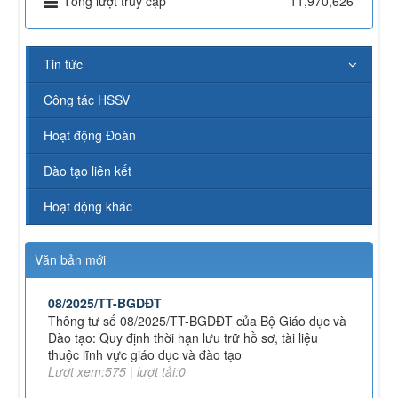
Tổng lượt truy cập
11,970,626
đẳng VHNT&DL Nam Định
Lượt xem:154 | lượt tải:108
43/KH-TCĐVHNT&DLNĐ
Kế hoạch chuyển đổi vị trí công tác năm 2026
Tin tức
Lượt xem:247 | lượt tải:149
Công tác HSSV
238/2025/NĐ-CP
Quy định về chính sách học phí, miễn, giảm, hỗ trợ
Hoạt động Đoàn
học phí, hỗ trợ chi phí học tập và giá dịch vụ trong
lĩnh vực giáo dục, đào tạo
Đào tạo liên kết
Lượt xem:349 | lượt tải:227
71-NQ/TW
Hoạt động khác
Nghị quyết số 71-NQ/TWcủa Bộ Chính trị về đột phá
phát triển giáo dục và đào tạo
Lượt xem:515 | lượt tải:0
Văn bản mới
08/2025/TT-BGDĐT
Thông tư số 08/2025/TT-BGDĐT của Bộ Giáo dục và
Đào tạo: Quy định thời hạn lưu trữ hồ sơ, tài liệu
thuộc lĩnh vực giáo dục và đào tạo
Lượt xem:575 | lượt tải:0
112/QĐ-TCĐVHNT&DLNĐ