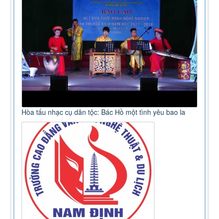
Hòa tấu nhạc cụ dân tộc: Bác Hồ một tình yêu bao la