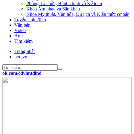
Phòng Tổ chức, Hành chính và Kế toán
Khoa Âm nhạc và Sân khấu
Khoa Mỹ thuật, Văn hóa, Du lịch và Kiến thức cơ bản
Tuyển sinh 2025
Văn bản
Video
Ảnh
Tìm kiếm
Trang nhất
học vụ
om/cdvhntdlnd