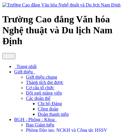
Trường Cao đẳng Văn hóa
Nghệ thuật và Du lịch Nam
Định
Trang nhất
Giới thiệu
Giới thiệu chung
Thành tích đạt được
Cơ cấu tổ chức
Đội ngũ giảng viên
Các đoàn thể
Chi bộ Đảng
Công đoàn
Đoàn thanh niên
BGH - Phòng - Khoa
Ban Giám hiệu
Phòng Đào tạo, NCKH và Công tác HSSV