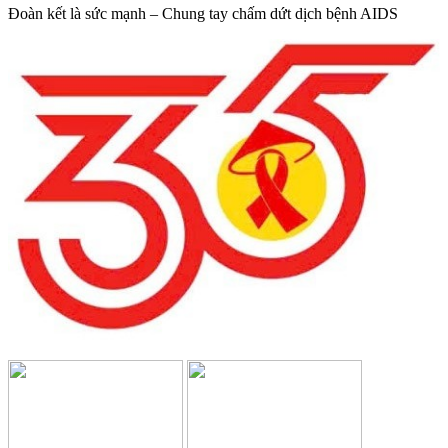
đào tạo
Đoàn kết là sức mạnh – Chung tay chấm dứt dịch bệnh AIDS
Lượt xem:575 | lượt tải:0