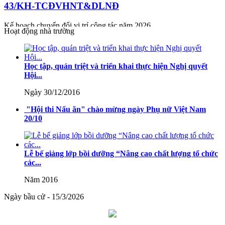
43/KH-TCĐVHNT&DLNĐ
Kế hoạch chuyển đổi vị trí công tác năm 2026
Hoạt động nhà trường
Lượt xem:246 | lượt tải:148
238/2025/NĐ-CP
Học tập, quán triệt và triển khai thực hiện Nghị quyết
Hội...
Quy định về chính sách học phí, miễn, giảm, hỗ trợ học phí, hỗ trợ
chi phí học tập và giá dịch vụ trong lĩnh vực giáo dục, đào tạo
Ngày 30/12/2016
Lượt xem:349 | lượt tải:227
"Hội thi Nấu ăn" chào mừng ngày Phụ nữ Việt Nam
20/10
71-NQ/TW
Nghị quyết số 71-NQ/TWcủa Bộ Chính trị về đột phá phát triển
Lễ bế giảng lớp bồi dưỡng “Nâng cao chất lượng tổ chức
giáo dục và đào tạo
các...
Lượt xem:515 | lượt tải:0
Năm 2016
08/2025/TT-BGDĐT
Ngày bầu cử - 15/3/2026
Thông tư số 08/2025/TT-BGDĐT của Bộ Giáo dục và Đào tạo:
Quy định thời hạn lưu trữ hồ sơ, tài liệu thuộc lĩnh vực giáo dục và