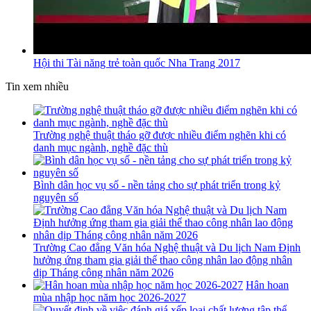
Hội thi Tài năng trẻ toàn quốc Nha Trang 2017
Tin xem nhiều
Trường nghệ thuật tháo gỡ được nhiều điểm nghẽn khi có
danh mục ngành, nghề đặc thù
Bình dân học vụ số - nền tảng cho sự phát triển trong kỷ
nguyên số
Trường Cao đẳng Văn hóa Nghệ thuật và Du lịch Nam Định
hưởng ứng tham gia giải thể thao công nhân lao động nhân
dịp Tháng công nhân năm 2026
Hân hoan
mùa nhập học năm học 2026-2027