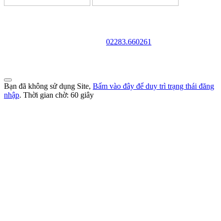
TRƯỜNG CAO ĐẲNG VĂN HÓA NGHỆ THUẬT VÀ
DU LỊCH NAM ĐỊNH
Địa chỉ: 128 Trần Huy Liệu - Phường Trường Thi - Tỉnh Ninh Bình
Điện thoại:
02283.660261
Website: http://cdvhntdlnd.edu.vn
FANPAGE:http://facebook.com/cdvhntdlnd
Bạn đã không sử dụng Site,
Bấm vào đây để duy trì trạng thái đăng
nhập
. Thời gian chờ:
60
giây