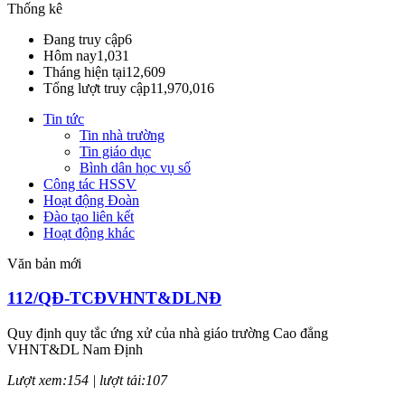
Thống kê
Đang truy cập
6
Hôm nay
1,031
Tháng hiện tại
12,609
Tổng lượt truy cập
11,970,016
Tin tức
Tin nhà trường
Tin giáo dục
Bình dân học vụ số
Công tác HSSV
Hoạt động Đoàn
Đào tạo liên kết
Hoạt động khác
Văn bản mới
112/QĐ-TCĐVHNT&DLNĐ
Quy định quy tắc ứng xử của nhà giáo trường Cao đẳng
VHNT&DL Nam Định
Lượt xem:154 | lượt tải:107