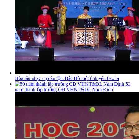
Hòa tấu nhạc cụ dân tộc: Bác Hồ một tình yêu bao la
50
năm thành lập trường CĐ VHNT&DL Nam Định