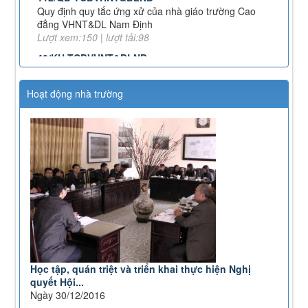
đẳng VHNT&DL Nam Định
Lượt xem:150 | lượt tải:98
43/KH-TCĐVHNT&DLNĐ
Kế hoạch chuyển đổi vị trí công tác năm 2026
Lượt xem:244 | lượt tải:144
238/2025/NĐ-CP
Hoạt động nhà trường
Quy định về chính sách học phí, miễn, giảm, hỗ trợ
học phí, hỗ trợ chi phí học tập và giá dịch vụ trong
lĩnh vực giáo dục, đào tạo
Lượt xem:347 | lượt tải:222
71-NQ/TW
Nghị quyết số 71-NQ/TWcủa Bộ Chính trị về đột phá
phát triển giáo dục và đào tạo
Lượt xem:514 | lượt tải:0
08/2025/TT-BGDĐT
Thông tư số 08/2025/TT-BGDĐT của Bộ Giáo dục và
Đào tạo: Quy định thời hạn lưu trữ hồ sơ, tài liệu
thuộc lĩnh vực giáo dục và đào tạo
Học tập, quán triệt và triển khai thực hiện Nghị
Lượt xem:572 | lượt tải:0
quyết Hội...
Ngày 30/12/2016