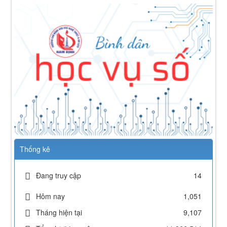
Thống kê
Đang truy cập
14
Hôm nay
1,051
112/QĐ-TCĐVHNT&DLNĐ
Quy định quy tắc ứng xử của nhà giáo trường Cao
Tháng hiện tại
9,107
đẳng VHNT&DL Nam Định