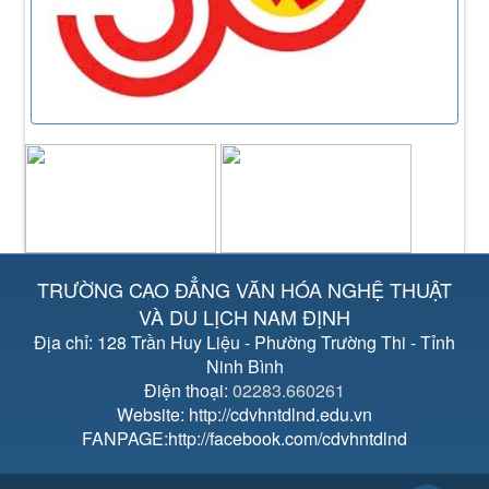
TRƯỜNG CAO ĐẲNG VĂN HÓA NGHỆ THUẬT
VÀ DU LỊCH NAM ĐỊNH
Địa chỉ: 128 Trần Huy Liệu - Phường Trường Thi - Tỉnh
Ninh Bình
Điện thoại:
02283.660261
Website: http://cdvhntdlnd.edu.vn
FANPAGE:http://facebook.com/cdvhntdlnd