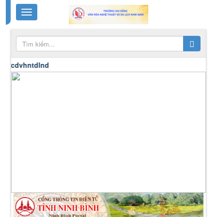
vhntdlnd