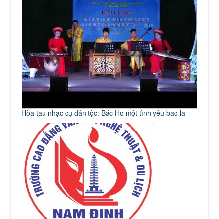
Hòa tấu nhạc cụ dân tộc: Bác Hồ một tình yêu bao la