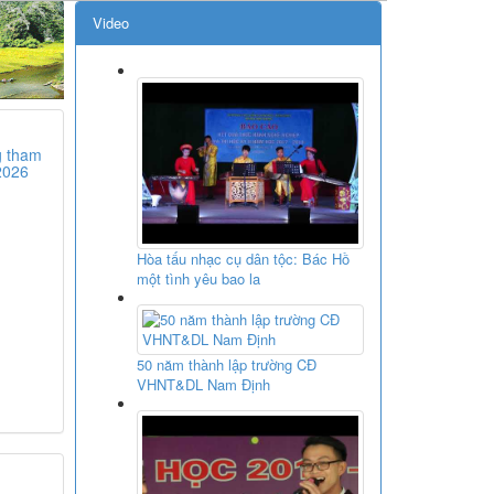
Video
g tham
2026
Hòa tấu nhạc cụ dân tộc: Bác Hồ
một tình yêu bao la
50 năm thành lập trường CĐ
VHNT&DL Nam Định