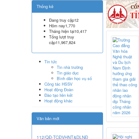
Thống kê
Đang truy cập
12
Hôm nay
1,770
Tháng hiện tại
10,417
Tổng lượt truy
cập
11,967,824
Tin tức
Tin nhà trường
Tin giáo dục
Bình dân học vụ số
Công tác HSSV
Hoạt động Đoàn
Đào tạo liên kết
Hoạt động khác
Văn bản mới
112/QĐ-TCĐVHNT&DLNĐ