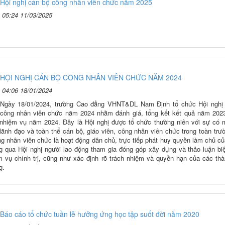
Hội nghị cán bộ công nhân viên chức năm 2025
05:24 11/03/2025
HỘI NGHỊ CÁN BỘ CÔNG NHÂN VIÊN CHỨC NĂM 2024
04:06 18/01/2024
Ngày 18/01/2024, trường Cao đẳng VHNT&DL Nam Định tổ chức Hội nghị
công nhân viên chức năm 2024 nhằm đánh giá, tổng kết kết quả năm 2023
hiệm vụ năm 2024. Đây là Hội nghị được tổ chức thường niên với sự có 
lãnh đạo và toàn thể cán bộ, giáo viên, công nhân viên chức trong toàn trư
ng nhân viên chức là hoạt động dân chủ, trực tiếp phát huy quyền làm chủ c
g qua Hội nghị người lao động tham gia đóng góp xây dựng và thảo luận bi
m vụ chính trị, cũng như xác định rõ trách nhiệm và quyền hạn của các thà
g.
Báo cáo tổ chức tuần lễ hưởng ứng học tập suốt đời năm 2020