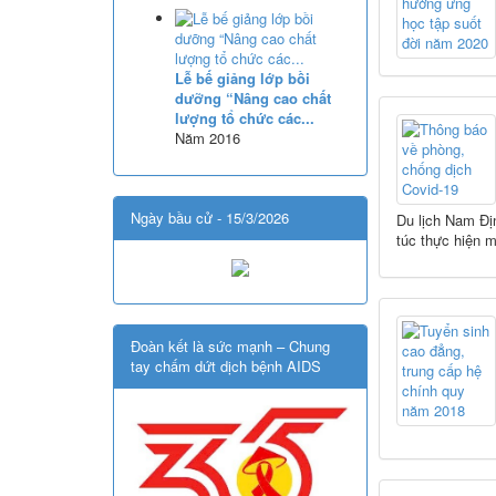
Lượt xem:514 | lượt tải:0
08/2025/TT-BGDĐT
Thông tư số 08/2025/TT-BGDĐT
Lễ bế giảng lớp bồi
của Bộ Giáo dục và Đào tạo: Quy
dưỡng “Nâng cao chất
định thời hạn lưu trữ hồ sơ, tài
lượng tổ chức các...
liệu thuộc lĩnh vực giáo dục và
Năm 2016
đào tạo
Lượt xem:573 | lượt tải:0
Ngày bầu cử - 15/3/2026
Du lịch Nam Đị
túc thực hiện m
Đoàn kết là sức mạnh – Chung
tay chấm dứt dịch bệnh AIDS