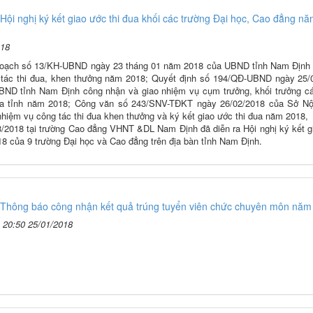
Hội nghị ký kết giao ước thi đua khối các trường Đại học, Cao đẳng n
018
hoạch số 13/KH-UBND ngày 23 tháng 01 năm 2018 của UBND tỉnh Nam Định 
g tác thi đua, khen thưởng năm 2018; Quyết định số 194/QĐ-UBND ngày 25/
BND tỉnh Nam Định công nhận và giao nhiệm vụ cụm trưởng, khối trưởng c
của tỉnh năm 2018; Công văn số 243/SNV-TĐKT ngày 26/02/2018 của Sở Nộ
 nhiệm vụ công tác thi đua khen thưởng và ký kết giao ước thi đua năm 2018,
3/2018 tại trường Cao đẳng VHNT &DL Nam Định đã diễn ra Hội nghị ký kết g
18 của 9 trường Đại học và Cao đẳng trên địa bàn tỉnh Nam Định.
Thông báo công nhận kết quả trúng tuyển viên chức chuyên môn năm
20:50 25/01/2018