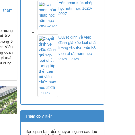
Hân hoan mùa nhập
học năm học 2026-
h tham
2027
ào mừng
hứ XVII
Quyết định về việc
tháng 5
đánh giá xếp loại chất
àn Viên
lượng tập thể, cán bộ
ng đoàn
viên chức năm học
ợt xuất
2025 - 2026
ội dung:
Thăm dò ý kiến
Bạn quan tâm đến chuyên ngành đào tạo