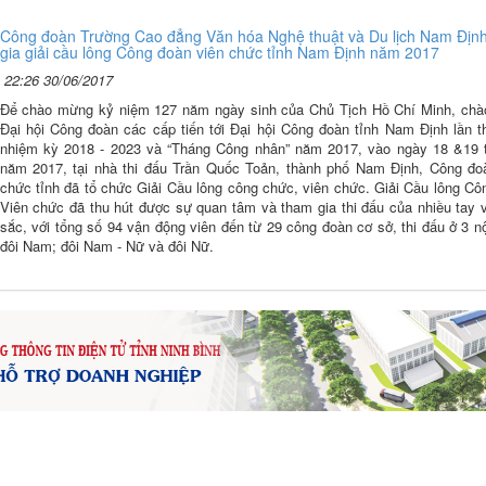
Công đoàn Trường Cao đẳng Văn hóa Nghệ thuật và Du lịch Nam Địn
gia giải cầu lông Công đoàn viên chức tỉnh Nam Định năm 2017
22:26 30/06/2017
Để chào mừng kỷ niệm 127 năm ngày sinh của Chủ Tịch Hồ Chí Minh, ch
Đại hội Công đoàn các cấp tiến tới Đại hội Công đoàn tỉnh Nam Định lần t
nhiệm kỳ 2018 - 2023 và “Tháng Công nhân” năm 2017, vào ngày 18 &19 
năm 2017, tại nhà thi đấu Trần Quốc Toản, thành phố Nam Định, Công đo
chức tỉnh đã tổ chức Giải Cầu lông công chức, viên chức. Giải Cầu lông Cô
Viên chức đã thu hút được sự quan tâm và tham gia thi đấu của nhiều tay v
sắc, với tổng số 94 vận động viên đến từ 29 công đoàn cơ sở, thi đấu ở 3 n
đôi Nam; đôi Nam - Nữ và đôi Nữ.