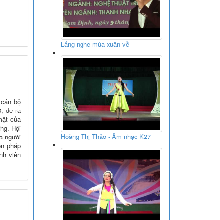
Lắng nghe mùa xuân về
 cán bộ
, đề ra
mặt của
ờng. Hội
Hoàng Thị Thảo - Âm nhạc K27
ủa người
ện pháp
nh viên