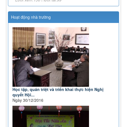
43/KH-TCĐVHNT&DLNĐ
Kế hoạch chuyển đổi vị trí công tác năm 2026
Lượt xem:244 | lượt tải:145
Hoạt động nhà trường
238/2025/NĐ-CP
Quy định về chính sách học phí, miễn, giảm, hỗ trợ
học phí, hỗ trợ chi phí học tập và giá dịch vụ trong
lĩnh vực giáo dục, đào tạo
Lượt xem:347 | lượt tải:224
71-NQ/TW
Nghị quyết số 71-NQ/TWcủa Bộ Chính trị về đột phá
phát triển giáo dục và đào tạo
Lượt xem:514 | lượt tải:0
08/2025/TT-BGDĐT
Thông tư số 08/2025/TT-BGDĐT của Bộ Giáo dục và
Đào tạo: Quy định thời hạn lưu trữ hồ sơ, tài liệu
Học tập, quán triệt và triển khai thực hiện Nghị
thuộc lĩnh vực giáo dục và đào tạo
quyết Hội...
Lượt xem:573 | lượt tải:0
Ngày 30/12/2016