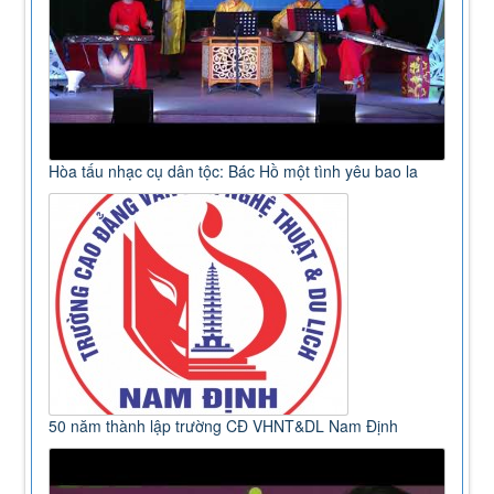
Hòa tấu nhạc cụ dân tộc: Bác Hồ một tình yêu bao la
50 năm thành lập trường CĐ VHNT&DL Nam Định