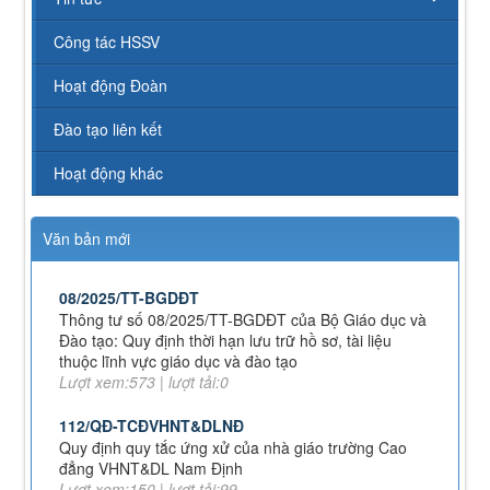
Kế hoạch chuyển đổi vị trí công tác năm 2026
Lượt xem:244 | lượt tải:145
Công tác HSSV
238/2025/NĐ-CP
Quy định về chính sách học phí, miễn, giảm, hỗ trợ
Hoạt động Đoàn
học phí, hỗ trợ chi phí học tập và giá dịch vụ trong
lĩnh vực giáo dục, đào tạo
Đào tạo liên kết
Lượt xem:347 | lượt tải:224
Hoạt động khác
71-NQ/TW
Nghị quyết số 71-NQ/TWcủa Bộ Chính trị về đột phá
phát triển giáo dục và đào tạo
Lượt xem:514 | lượt tải:0
Văn bản mới
08/2025/TT-BGDĐT
Thông tư số 08/2025/TT-BGDĐT của Bộ Giáo dục và
Đào tạo: Quy định thời hạn lưu trữ hồ sơ, tài liệu
thuộc lĩnh vực giáo dục và đào tạo
Lượt xem:573 | lượt tải:0
112/QĐ-TCĐVHNT&DLNĐ
Quy định quy tắc ứng xử của nhà giáo trường Cao
đẳng VHNT&DL Nam Định
Lượt xem:150 | lượt tải:99