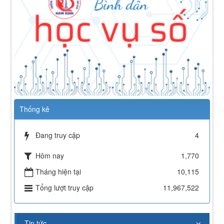
Thống kê
Đang truy cập
4
Hôm nay
1,770
112/QĐ-TCĐVHNT&DLNĐ
Tháng hiện tại
10,115
Quy định quy tắc ứng xử của nhà giáo trường Cao
Tổng lượt truy cập
11,967,522
đẳng VHNT&DL Nam Định
Lượt xem:150 | lượt tải:99
43/KH-TCĐVHNT&DLNĐ
Tin tức