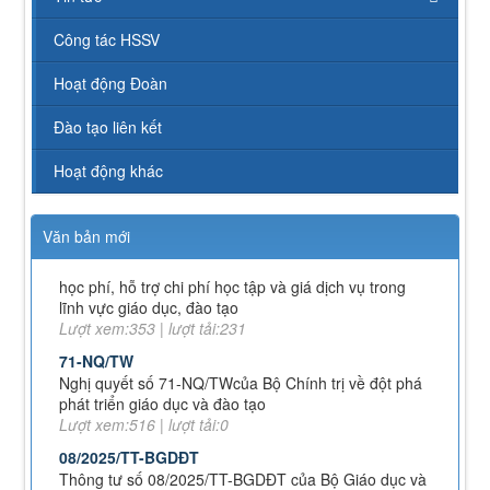
Công tác HSSV
112/QĐ-TCĐVHNT&DLNĐ
Quy định quy tắc ứng xử của nhà giáo trường Cao
Hoạt động Đoàn
đẳng VHNT&DL Nam Định
Lượt xem:154 | lượt tải:110
Đào tạo liên kết
43/KH-TCĐVHNT&DLNĐ
Kế hoạch chuyển đổi vị trí công tác năm 2026
Hoạt động khác
Lượt xem:248 | lượt tải:151
238/2025/NĐ-CP
Văn bản mới
Quy định về chính sách học phí, miễn, giảm, hỗ trợ
học phí, hỗ trợ chi phí học tập và giá dịch vụ trong
lĩnh vực giáo dục, đào tạo
Lượt xem:353 | lượt tải:231
71-NQ/TW
Nghị quyết số 71-NQ/TWcủa Bộ Chính trị về đột phá
phát triển giáo dục và đào tạo
Lượt xem:516 | lượt tải:0
08/2025/TT-BGDĐT
Thông tư số 08/2025/TT-BGDĐT của Bộ Giáo dục và
Đào tạo: Quy định thời hạn lưu trữ hồ sơ, tài liệu