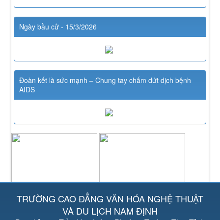
Ngày bầu cử - 15/3/2026
Đoàn kết là sức mạnh – Chung tay chấm dứt dịch bệnh
AIDS
TRƯỜNG CAO ĐẲNG VĂN HÓA NGHỆ THUẬT
VÀ DU LỊCH NAM ĐỊNH