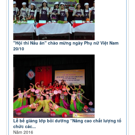
Đào tạo: Quy định thời hạn lưu trữ hồ sơ, tài liệu
thuộc lĩnh vực giáo dục và đào tạo
Lượt xem:576 | lượt tải:0
"Hội thi Nấu ăn" chào mừng ngày Phụ nữ Việt Nam
20/10
Lễ bế giảng lớp bồi dưỡng “Nâng cao chất lượng tổ
chức các...
Năm 2016