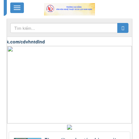
com/cdvhntdlnd