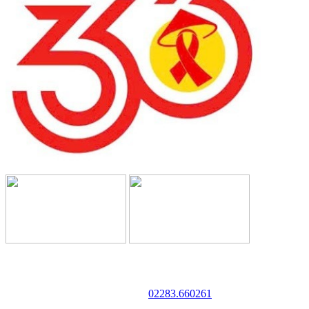
TRƯỜNG CAO ĐẲNG VĂN HÓA NGHỆ THUẬT VÀ
DU LỊCH NAM ĐỊNH
Địa chỉ: 128 Trần Huy Liệu - Phường Trường Thi - Tỉnh Ninh Bình
Điện thoại:
02283.660261
Website: http://cdvhntdlnd.edu.vn