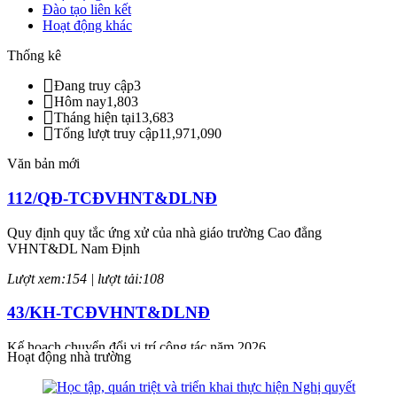
Đào tạo liên kết
Hoạt động khác
Thống kê
Đang truy cập
3
Hôm nay
1,803
Tháng hiện tại
13,683
Tổng lượt truy cập
11,971,090
Văn bản mới
112/QĐ-TCĐVHNT&DLNĐ
Quy định quy tắc ứng xử của nhà giáo trường Cao đẳng
VHNT&DL Nam Định
Lượt xem:154 | lượt tải:108
43/KH-TCĐVHNT&DLNĐ
Kế hoạch chuyển đổi vị trí công tác năm 2026
Hoạt động nhà trường
Lượt xem:247 | lượt tải:149