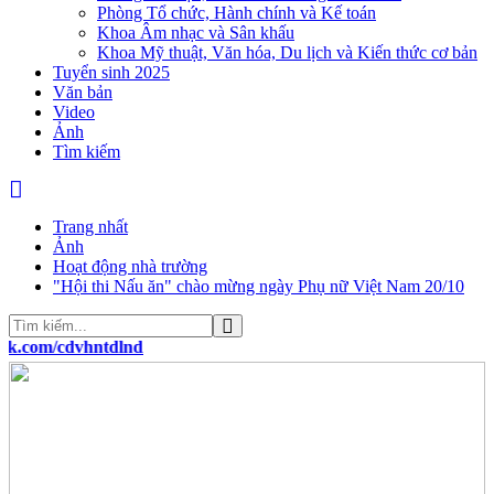
Phòng Tổ chức, Hành chính và Kế toán
Khoa Âm nhạc và Sân khấu
Khoa Mỹ thuật, Văn hóa, Du lịch và Kiến thức cơ bản
Tuyển sinh 2025
Văn bản
Video
Ảnh
Tìm kiếm
Trang nhất
Ảnh
Hoạt động nhà trường
"Hội thi Nấu ăn" chào mừng ngày Phụ nữ Việt Nam 20/10
m/cdvhntdlnd