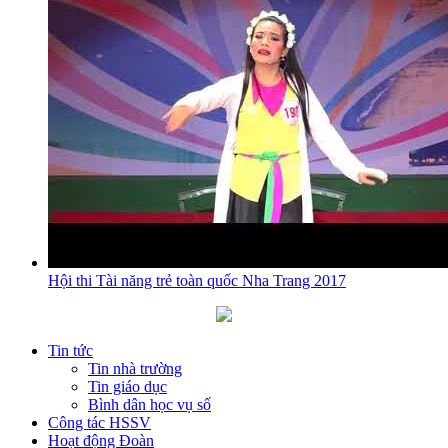
Hội thi Tài năng trẻ toàn quốc Nha Trang 2017
Tin tức
Tin nhà trường
Tin giáo dục
Bình dân học vụ số
Công tác HSSV
Hoạt động Đoàn