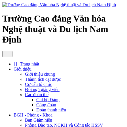
Trường Cao đẳng Văn hóa
Nghệ thuật và Du lịch Nam
Định
Trang nhất
Giới thiệu
Giới thiệu chung
Thành tích đạt được
Cơ cấu tổ chức
Đội ngũ giảng viên
Các đoàn thể
Chi bộ Đảng
Công đoàn
Đoàn thanh niên
BGH - Phòng - Khoa
Ban Giám hiệu
Phòng Đào tạo, NCKH và Công tác HSSV