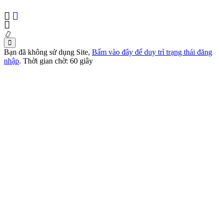
FANPAGE:http://facebook.com/cdvhntdlnd
Bạn đã không sử dụng Site,
Bấm vào đây để duy trì trạng thái đăng
nhập
. Thời gian chờ:
60
giây