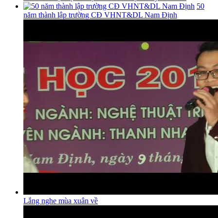
50
năm thành lập trường CĐ VHNT&DL Nam Định
Lắng nghe mùa xuân về