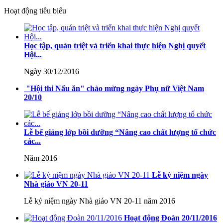
Hoạt động tiêu biểu
Học tập, quán triệt và triển khai thực hiện Nghị quyết
Hội...
Ngày 30/12/2016
"Hội thi Nấu ăn" chào mừng ngày Phụ nữ Việt Nam
20/10
Lễ bế giảng lớp bồi dưỡng “Nâng cao chất lượng tổ chức
các...
Năm 2016
Lễ kỷ niệm ngày
Nhà giáo VN 20-11
Lễ kỷ niệm ngày Nhà giáo VN 20-11 năm 2016
Hoạt động Đoàn 20/11/2016