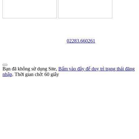
TRƯỜNG CAO ĐẲNG VĂN HÓA NGHỆ THUẬT VÀ
DU LỊCH NAM ĐỊNH
Địa chỉ: 128 Trần Huy Liệu - Phường Trường Thi - Tỉnh Ninh Bình
Điện thoại:
02283.660261
Website: http://cdvhntdlnd.edu.vn
FANPAGE:http://facebook.com/cdvhntdlnd
Bạn đã không sử dụng Site,
Bấm vào đây để duy trì trạng thái đăng
nhập
. Thời gian chờ:
60
giây