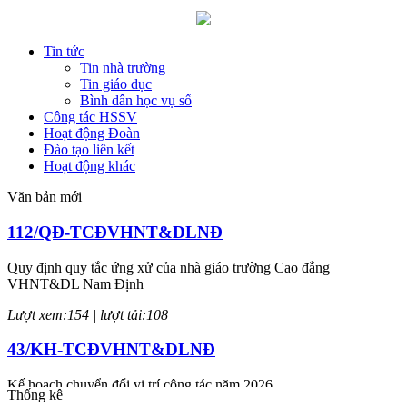
Tin tức
Tin nhà trường
Tin giáo dục
Bình dân học vụ số
Công tác HSSV
Hoạt động Đoàn
Đào tạo liên kết
Hoạt động khác
Văn bản mới
112/QĐ-TCĐVHNT&DLNĐ
Quy định quy tắc ứng xử của nhà giáo trường Cao đẳng
VHNT&DL Nam Định
Lượt xem:154 | lượt tải:108
43/KH-TCĐVHNT&DLNĐ
Kế hoạch chuyển đổi vị trí công tác năm 2026
Thống kê