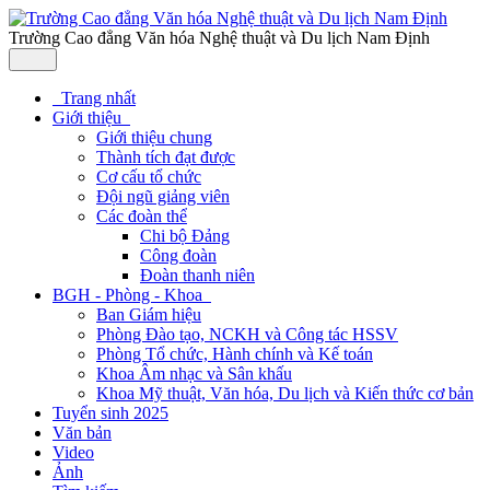
Trường Cao đẳng Văn hóa Nghệ thuật và Du lịch Nam Định
Trang nhất
Giới thiệu
Giới thiệu chung
Thành tích đạt được
Cơ cấu tổ chức
Đội ngũ giảng viên
Các đoàn thể
Chi bộ Đảng
Công đoàn
Đoàn thanh niên
BGH - Phòng - Khoa
Ban Giám hiệu
Phòng Đào tạo, NCKH và Công tác HSSV
Phòng Tổ chức, Hành chính và Kế toán
Khoa Âm nhạc và Sân khấu
Khoa Mỹ thuật, Văn hóa, Du lịch và Kiến thức cơ bản
Tuyển sinh 2025
Văn bản
Video
Ảnh