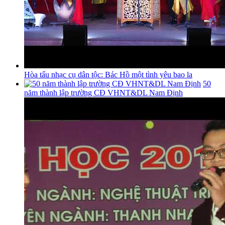
Hòa tấu nhạc cụ dân tộc: Bác Hồ một tình yêu bao la
50
năm thành lập trường CĐ VHNT&DL Nam Định