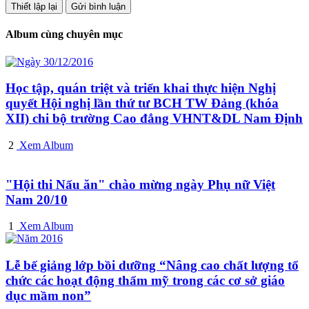
Album cùng chuyên mục
Học tập, quán triệt và triển khai thực hiện Nghị
quyết Hội nghị lần thứ tư BCH TW Đảng (khóa
XII) chi bộ trường Cao đẳng VHNT&DL Nam Định
2
Xem Album
"Hội thi Nấu ăn" chào mừng ngày Phụ nữ Việt
Nam 20/10
1
Xem Album
Lễ bế giảng lớp bồi dưỡng “Nâng cao chất lượng tổ
chức các hoạt động thẩm mỹ trong các cơ sở giáo
dục mầm non”