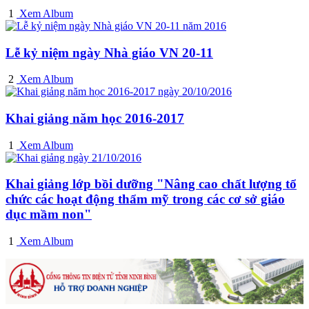
1
Xem Album
Lễ kỷ niệm ngày Nhà giáo VN 20-11
2
Xem Album
Khai giảng năm học 2016-2017
1
Xem Album
Khai giảng lớp bồi dưỡng "Nâng cao chất lượng tổ
chức các hoạt động thẩm mỹ trong các cơ sở giáo
dục mầm non"
1
Xem Album