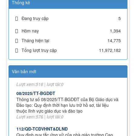
Thống kê
43/KH-TCĐVHNT&DLNĐ
Kế hoạch chuyển đổi vị trí công tác năm 2026
Lượt xem:248 | lượt tải:151
Đang truy cập
5
238/2025/NĐ-CP
Quy định về chính sách học phí, miễn, giảm, hỗ trợ
Hôm nay
1,394
học phí, hỗ trợ chi phí học tập và giá dịch vụ trong
Tháng hiện tại
14,775
lĩnh vực giáo dục, đào tạo
Lượt xem:353 | lượt tải:231
Tổng lượt truy cập
11,972,182
71-NQ/TW
Nghị quyết số 71-NQ/TWcủa Bộ Chính trị về đột phá
phát triển giáo dục và đào tạo
Văn bản mới
Lượt xem:516 | lượt tải:0
08/2025/TT-BGDĐT
Thông tư số 08/2025/TT-BGDĐT của Bộ Giáo dục và
Đào tạo: Quy định thời hạn lưu trữ hồ sơ, tài liệu
thuộc lĩnh vực giáo dục và đào tạo
Lượt xem:576 | lượt tải:0
112/QĐ-TCĐVHNT&DLNĐ
Quy định quy tắc ứng xử của nhà giáo trường Cao
đẳng VHNT&DL Nam Định