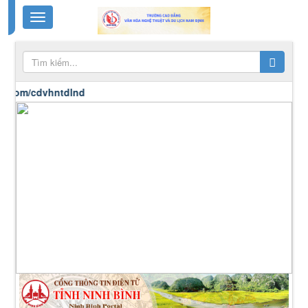
dvhntdlnd