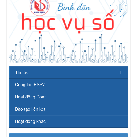
Tin tức
Công tác HSSV
Hoạt động Đoàn
Đào tạo liên kết
112/QĐ-TCĐVHNT&DLNĐ
Quy định quy tắc ứng xử của nhà giáo trường Cao
Hoạt động khác
đẳng VHNT&DL Nam Định
Lượt xem:154 | lượt tải:110