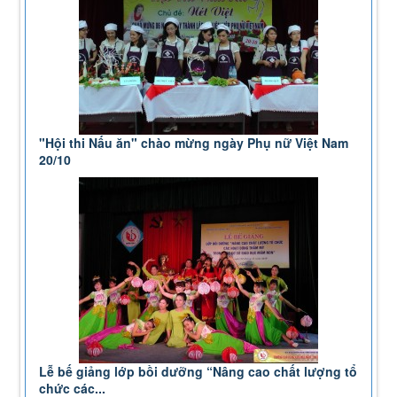
"Hội thi Nấu ăn" chào mừng ngày Phụ nữ Việt Nam
20/10
Lễ bế giảng lớp bồi dưỡng “Nâng cao chất lượng tổ
chức các...