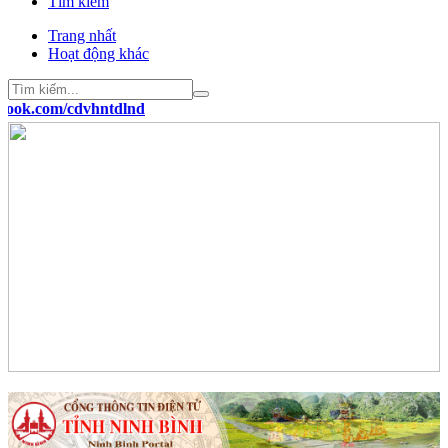
Tìm kiếm
Trang nhất
Hoạt động khác
ok.com/cdvhntdlnd