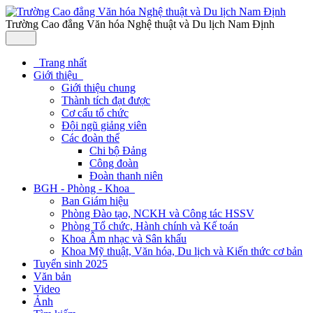
Trường Cao đẳng Văn hóa Nghệ thuật và Du lịch Nam Định
Trang nhất
Giới thiệu
Giới thiệu chung
Thành tích đạt được
Cơ cấu tổ chức
Đội ngũ giảng viên
Các đoàn thể
Chi bộ Đảng
Công đoàn
Đoàn thanh niên
BGH - Phòng - Khoa
Ban Giám hiệu
Phòng Đào tạo, NCKH và Công tác HSSV
Phòng Tổ chức, Hành chính và Kế toán
Khoa Âm nhạc và Sân khấu
Khoa Mỹ thuật, Văn hóa, Du lịch và Kiến thức cơ bản
Tuyển sinh 2025
Văn bản
Video
Ảnh