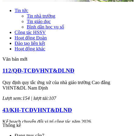
Tin tức
Tin nhà trường
Tin giáo dục
Bình dân học vụ số
Công tác HSSV
Hoạt động Đoàn
Đào tạo liên kết
Hoạt động khác
Văn bản mới
112/QĐ-TCĐVHNT&DLNĐ
Quy định quy tắc ứng xử của nhà giáo trường Cao đẳng
VHNT&DL Nam Định
Lượt xem:154 | lượt tải:107
43/KH-TCĐVHNT&DLNĐ
Kế hoạch chuyển đổi vị trí công tác năm 2026
Thống kê
Lượt xem:246 | lượt tải:148
Đang truy cập
7