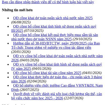
Bạn cần đăng nhập thành viên để có thể bình luận bài viết này
Những tin mới hơn
QĐ công khai dự toán ngân sách nhà nước năm 2025
(06/08/2025)
QĐ công bố công khai tình hình sử dụng ngân sách quý
III/2025
(07/10/2025)
QĐ công bố công khai kết quả thực hiện mua sắm tài sản
nhà nước theo dự toán NSNN năm 2025
(29/10/2025)
Hướng dẫn số 38-HD/BTCTW, ngày 29/09/2025 của Ban
Tổ chức Trung ương về nghiệp vụ công tác đảng viên
(20/01/2026)
QĐ v/v công bố công khai dự toán ngân sách nhà nước năm
2026
(04/01/2026)
QĐ v/v công bố công khai tình hình sử dụng ngân sách quý
IV năm 2025
(04/01/2026)
QĐ công bố công khai tài sản công năm 2025
(04/01/2026)
QĐ công khai thực hiện dự toán thu - chi ngân sách 3 tháng
năm 2026
(02/04/2026)
QĐ bổ nhiệm viên chức trường Cao đẳng VHNT&DL Nam
Định
(28/07/2025)
Quyết định về việc đánh giá xếp loại chất lượng tập thể, cán
bộ viên chức năm học 2025 - 2026
(22/07/2026)