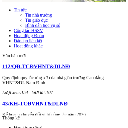
Tin tức
Tin nhà trường
Tin giáo dục
Bình dân học vụ số
Công tác HSSV
Hoạt động Đoàn
Đào tạo liên kết
Hoạt động khác
Văn bản mới
112/QĐ-TCĐVHNT&DLNĐ
Quy định quy tắc ứng xử của nhà giáo trường Cao đẳng
VHNT&DL Nam Định
Lượt xem:154 | lượt tải:107
43/KH-TCĐVHNT&DLNĐ
Kế hoạch chuyển đổi vị trí công tác năm 2026
Thống kê
Lượt xem:246 | lượt tải:148
Đang truy cập
8