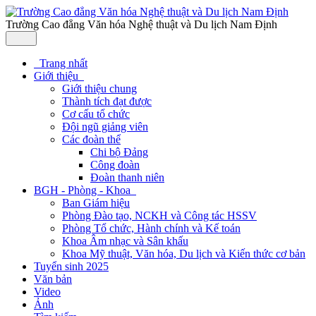
Trường Cao đẳng Văn hóa Nghệ thuật và Du lịch Nam Định
Trang nhất
Giới thiệu
Giới thiệu chung
Thành tích đạt được
Cơ cấu tổ chức
Đội ngũ giảng viên
Các đoàn thể
Chi bộ Đảng
Công đoàn
Đoàn thanh niên
BGH - Phòng - Khoa
Ban Giám hiệu
Phòng Đào tạo, NCKH và Công tác HSSV
Phòng Tổ chức, Hành chính và Kế toán
Khoa Âm nhạc và Sân khấu
Khoa Mỹ thuật, Văn hóa, Du lịch và Kiến thức cơ bản
Tuyển sinh 2025
Văn bản
Video
Ảnh