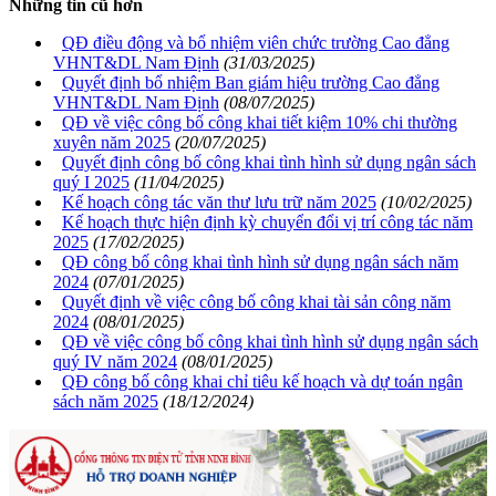
Những tin cũ hơn
QĐ điều động và bổ nhiệm viên chức trường Cao đẳng
VHNT&DL Nam Định
(31/03/2025)
Quyết định bổ nhiệm Ban giám hiệu trường Cao đẳng
VHNT&DL Nam Định
(08/07/2025)
QĐ về việc công bố công khai tiết kiệm 10% chi thường
xuyên năm 2025
(20/07/2025)
Quyết định công bố công khai tình hình sử dụng ngân sách
quý I 2025
(11/04/2025)
Kế hoạch công tác văn thư lưu trữ năm 2025
(10/02/2025)
Kế hoạch thực hiện định kỳ chuyển đổi vị trí công tác năm
2025
(17/02/2025)
QĐ công bố công khai tình hình sử dụng ngân sách năm
2024
(07/01/2025)
Quyết định về việc công bố công khai tài sản công năm
2024
(08/01/2025)
QĐ về việc công bố công khai tình hình sử dụng ngân sách
quý IV năm 2024
(08/01/2025)
QĐ công bố công khai chỉ tiêu kế hoạch và dự toán ngân
sách năm 2025
(18/12/2024)