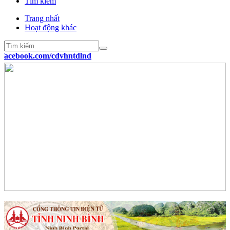
Tìm kiếm
Trang nhất
Hoạt động khác
acebook.com/cdvhntdlnd