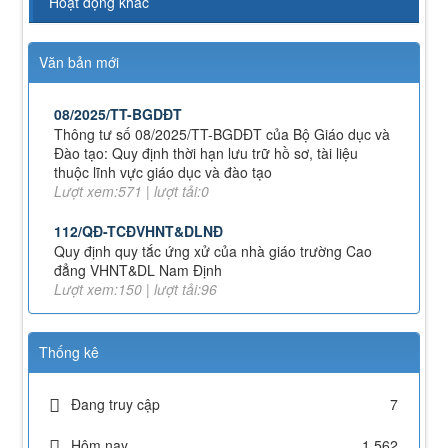
Hoạt động khác
Nghị quyết số 71-NQ/TWcủa Bộ Chính trị về đột phá
phát triển giáo dục và đào tạo
Lượt xem:513 | lượt tải:0
Văn bản mới
08/2025/TT-BGDĐT
Thông tư số 08/2025/TT-BGDĐT của Bộ Giáo dục và
Đào tạo: Quy định thời hạn lưu trữ hồ sơ, tài liệu
thuộc lĩnh vực giáo dục và đào tạo
Lượt xem:571 | lượt tải:0
112/QĐ-TCĐVHNT&DLNĐ
Quy định quy tắc ứng xử của nhà giáo trường Cao
đẳng VHNT&DL Nam Định
Lượt xem:150 | lượt tải:96
43/KH-TCĐVHNT&DLNĐ
Kế hoạch chuyển đổi vị trí công tác năm 2026
Lượt xem:243 | lượt tải:143
Thống kê
238/2025/NĐ-CP
Quy định về chính sách học phí, miễn, giảm, hỗ trợ
học phí, hỗ trợ chi phí học tập và giá dịch vụ trong
Đang truy cập
7
lĩnh vực giáo dục, đào tạo
Lượt xem:347 | lượt tải:221
Hôm nay
1,562