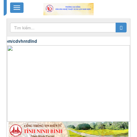
cdvhntdlnd