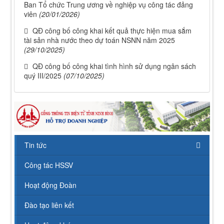
Ban Tổ chức Trung ương về nghiệp vụ công tác đảng
viên
(20/01/2026)
QĐ công bố công khai kết quả thực hiện mua sắm
tài sản nhà nước theo dự toán NSNN năm 2025
(29/10/2025)
QĐ công bố công khai tình hình sử dụng ngân sách
quý III/2025
(07/10/2025)
112/QĐ-TCĐVHNT&DLNĐ
Quy định quy tắc ứng xử của nhà giáo trường Cao
đẳng VHNT&DL Nam Định
Lượt xem:150 | lượt tải:96
43/KH-TCĐVHNT&DLNĐ
Kế hoạch chuyển đổi vị trí công tác năm 2026
Tin tức
Lượt xem:243 | lượt tải:143
Công tác HSSV
238/2025/NĐ-CP
Quy định về chính sách học phí, miễn, giảm, hỗ trợ
Hoạt động Đoàn
học phí, hỗ trợ chi phí học tập và giá dịch vụ trong
lĩnh vực giáo dục, đào tạo
Đào tạo liên kết
Lượt xem:347 | lượt tải:221
71-NQ/TW