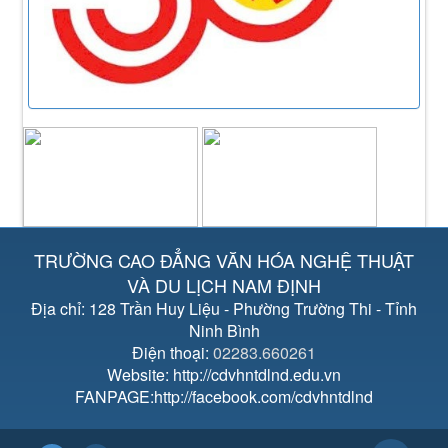
TRƯỜNG CAO ĐẲNG VĂN HÓA NGHỆ THUẬT
VÀ DU LỊCH NAM ĐỊNH
Địa chỉ: 128 Trần Huy Liệu - Phường Trường Thi - Tỉnh
Ninh Bình
Điện thoại:
02283.660261
Website: http://cdvhntdlnd.edu.vn
FANPAGE:http://facebook.com/cdvhntdlnd