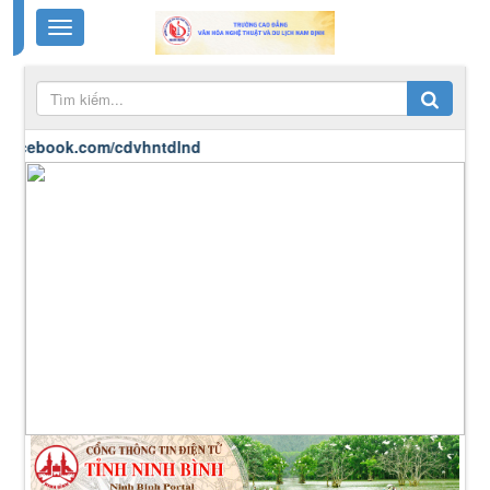
ok.com/cdvhntdlnd