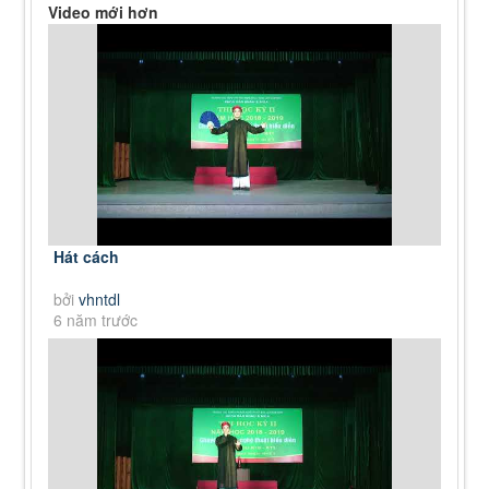
Video mới hơn
Hát cách
bởi
vhntdl
6 năm trước