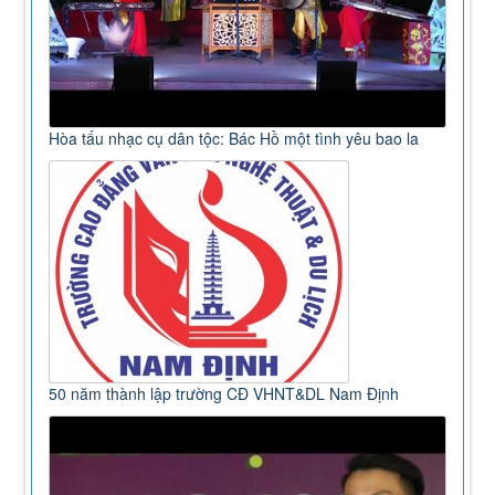
Hòa tấu nhạc cụ dân tộc: Bác Hồ một tình yêu bao la
50 năm thành lập trường CĐ VHNT&DL Nam Định