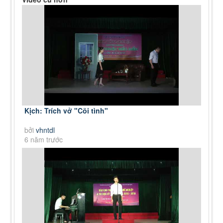
Kịch: Trích vở "Cõi tình"
bởi
vhntdl
6 năm trước