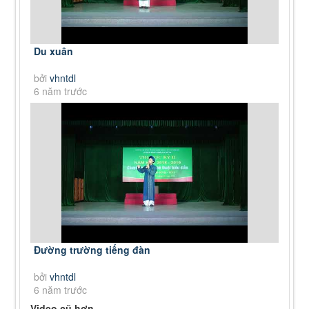
Du xuân
bởi
vhntdl
6 năm trước
Đường trường tiếng đàn
bởi
vhntdl
6 năm trước
Video cũ hơn