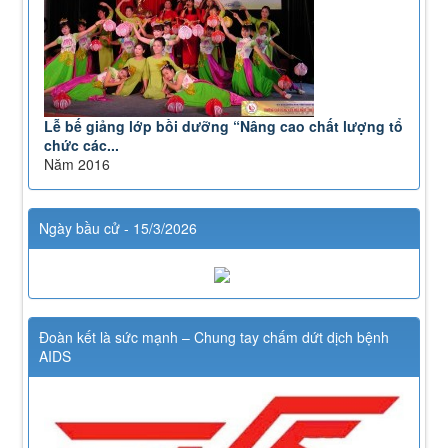
Lễ bế giảng lớp bồi dưỡng “Nâng cao chất lượng tổ
chức các...
Năm 2016
Ngày bầu cử - 15/3/2026
Đoàn kết là sức mạnh – Chung tay chấm dứt dịch bệnh
AIDS