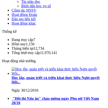
Tin giáo dục
Bình dân học vụ số
Công tác HSSV
Hoạt động Đoàn
Đào tạo liên kết
Hoạt động khác
Thống kê
Đang truy cập
7
Hôm nay
1,156
Tháng hiện tại
12,734
Tổng lượt truy cập
11,970,141
Hoạt động nhà trường
Học tập, quán triệt và triển khai thực hiện Nghị quyết
Hội...
Ngày 30/12/2016
"Hội thi Nấu ăn" chào mừng ngày Phụ nữ Việt Nam
20/10