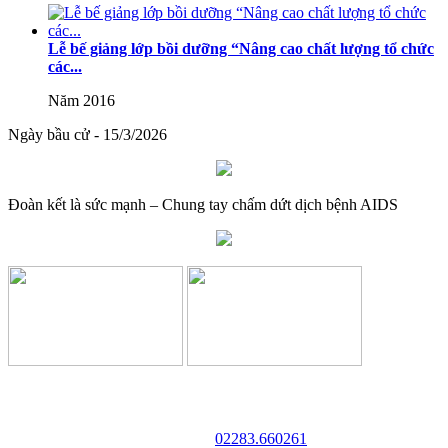
Lễ bế giảng lớp bồi dưỡng “Nâng cao chất lượng tổ chức
các...
Năm 2016
Ngày bầu cử - 15/3/2026
Đoàn kết là sức mạnh – Chung tay chấm dứt dịch bệnh AIDS
TRƯỜNG CAO ĐẲNG VĂN HÓA NGHỆ THUẬT VÀ
DU LỊCH NAM ĐỊNH
Địa chỉ: 128 Trần Huy Liệu - Phường Trường Thi - Tỉnh Ninh Bình
Điện thoại:
02283.660261