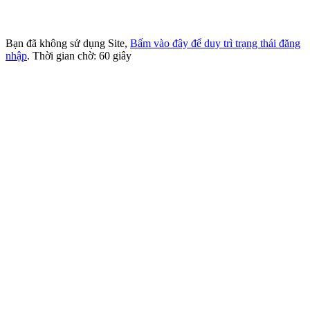
Website: http://cdvhntdlnd.edu.vn
FANPAGE:http://facebook.com/cdvhntdlnd
Bạn đã không sử dụng Site,
Bấm vào đây để duy trì trạng thái đăng
nhập
. Thời gian chờ:
60
giây