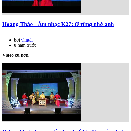
Hoàng Thảo - Âm nhạc K27: Ở rừng nhớ anh
bởi
vhntdl
8 năm trước
Video cũ hơn