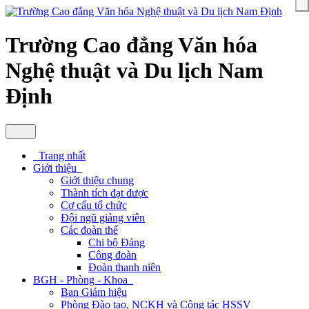
Trường Cao đẳng Văn hóa
Nghệ thuật và Du lịch Nam
Định
Trang nhất
Giới thiệu
Giới thiệu chung
Thành tích đạt được
Cơ cấu tổ chức
Đội ngũ giảng viên
Các đoàn thể
Chi bộ Đảng
Công đoàn
Đoàn thanh niên
BGH - Phòng - Khoa
Ban Giám hiệu
Phòng Đào tạo, NCKH và Công tác HSSV