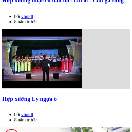
Hợp xướng nhạc cụ dân tộc: Lới lơ - Con gà rừng
bởi
vhntdl
8 năm trước
Hợp xướng Lý ngựa ô
bởi
vhntdl
8 năm trước