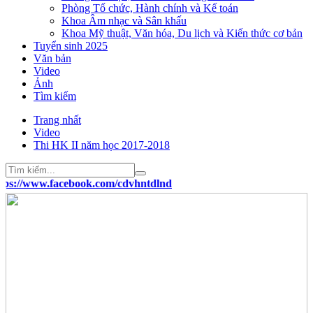
Phòng Tổ chức, Hành chính và Kế toán
Khoa Âm nhạc và Sân khấu
Khoa Mỹ thuật, Văn hóa, Du lịch và Kiến thức cơ bản
Tuyển sinh 2025
Văn bản
Video
Ảnh
Tìm kiếm
Trang nhất
Video
Thi HK II năm học 2017-2018
www.facebook.com/cdvhntdlnd