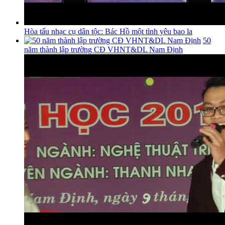
Hòa tấu nhạc cụ dân tộc: Bác Hồ một tình yêu bao la
50
năm thành lập trường CĐ VHNT&DL Nam Định