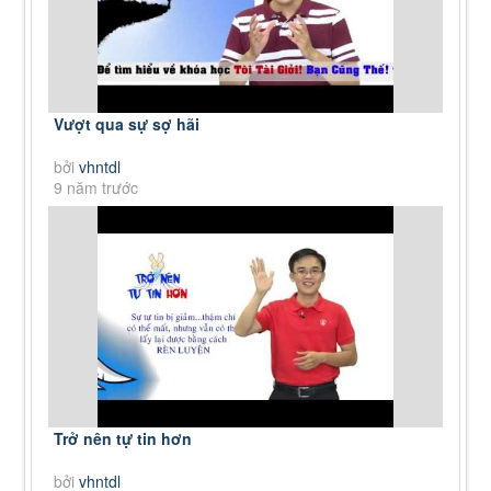
Vượt qua sự sợ hãi
bởi
vhntdl
9 năm trước
Trở nên tự tin hơn
bởi
vhntdl