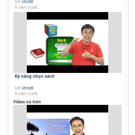
bởi
vhntdl
9 năm trước
Kỹ năng chọn sách
bởi
vhntdl
9 năm trước
Video cũ hơn