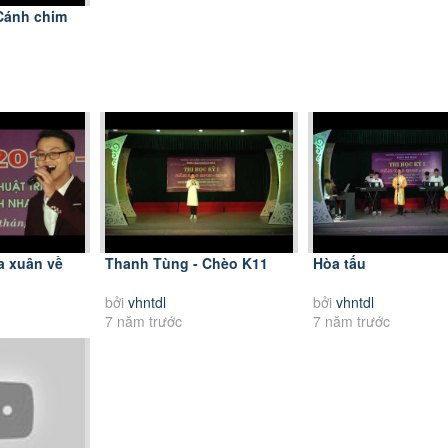
 Cánh chim
 xuân về
Thanh Tùng - Chèo K11
Hòa tấu
bởi
vhntdl
bởi
vhntdl
7 năm trước
7 năm trước