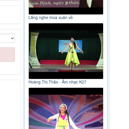
Lắng nghe mùa xuân về
Hoàng Thị Thảo - Âm nhạc K27