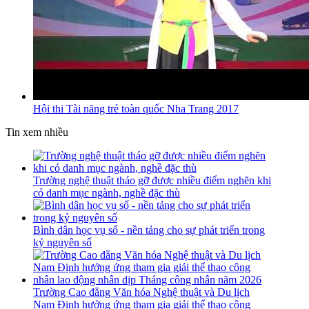
Hội thi Tài năng trẻ toàn quốc Nha Trang 2017
Tin xem nhiều
Trường nghệ thuật tháo gỡ được nhiều điểm nghẽn khi
có danh mục ngành, nghề đặc thù
Bình dân học vụ số - nền tảng cho sự phát triển trong
kỷ nguyên số
Trường Cao đẳng Văn hóa Nghệ thuật và Du lịch
Nam Định hưởng ứng tham gia giải thể thao công