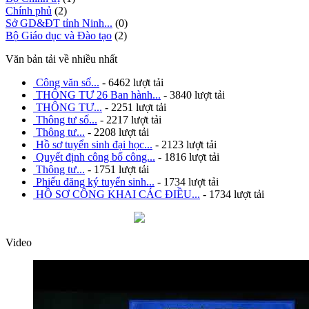
Chính phủ
(2)
Sở GD&ĐT tỉnh Ninh...
(0)
Bộ Giáo dục và Đào tạo
(2)
Văn bản tải về nhiều nhất
Công văn số...
- 6462 lượt tải
THÔNG TƯ 26 Ban hành...
- 3840 lượt tải
THÔNG TƯ...
- 2251 lượt tải
Thông tư số...
- 2217 lượt tải
Thông tư...
- 2208 lượt tải
Hồ sơ tuyển sinh đại học...
- 2123 lượt tải
Quyết định công bố công...
- 1816 lượt tải
Thông tư...
- 1751 lượt tải
Phiếu đăng ký tuyển sinh...
- 1734 lượt tải
HỒ SƠ CÔNG KHAI CÁC ĐIỀU...
- 1734 lượt tải
Video