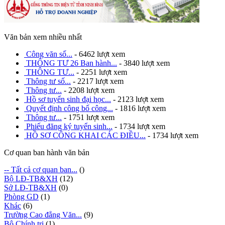
Văn bản xem nhiều nhất
Công văn số...
- 6462 lượt xem
THÔNG TƯ 26 Ban hành...
- 3840 lượt xem
THÔNG TƯ...
- 2251 lượt xem
Thông tư số...
- 2217 lượt xem
Thông tư...
- 2208 lượt xem
Hồ sơ tuyển sinh đại học...
- 2123 lượt xem
Quyết định công bố công...
- 1816 lượt xem
Thông tư...
- 1751 lượt xem
Phiếu đăng ký tuyển sinh...
- 1734 lượt xem
HỒ SƠ CÔNG KHAI CÁC ĐIỀU...
- 1734 lượt xem
Cơ quan ban hành văn bản
-- Tất cả cơ quan ban...
()
Bộ LĐ-TB&XH
(12)
Sở LĐ-TB&XH
(0)
Phòng GD
(1)
Khác
(6)
Trường Cao đẳng Văn...
(9)
Bộ Chính trị
(1)