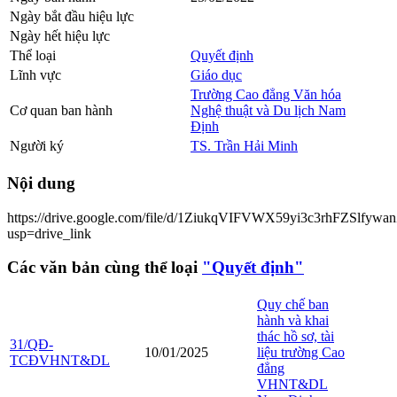
Ngày bắt đầu hiệu lực
Ngày hết hiệu lực
Thể loại
Quyết định
Lĩnh vực
Giáo dục
Trường Cao đẳng Văn hóa
Cơ quan ban hành
Nghệ thuật và Du lịch Nam
Định
Người ký
TS. Trần Hải Minh
Nội dung
https://drive.google.com/file/d/1ZiukqVIFVWX59yi3c3rhFZSlfywa
usp=drive_link
Các văn bản cùng thể loại
"Quyết định"
Quy chế ban
hành và khai
thác hồ sơ, tài
31/QĐ-
10/01/2025
liệu trường Cao
TCĐVHNT&DL
đẳng
VHNT&DL