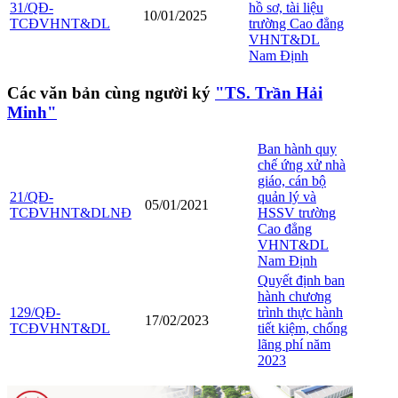
31/QĐ-
hồ sơ, tài liệu
10/01/2025
TCĐVHNT&DL
trường Cao đẳng
VHNT&DL
Nam Định
Các văn bản cùng người ký
"TS. Trần Hải
Minh"
Ban hành quy
chế ứng xử nhà
giáo, cán bộ
21/QĐ-
quản lý và
05/01/2021
TCĐVHNT&DLNĐ
HSSV trường
Cao đẳng
VHNT&DL
Nam Định
Quyết định ban
hành chương
129/QĐ-
trình thực hành
17/02/2023
TCĐVHNT&DL
tiết kiệm, chống
lãng phí năm
2023