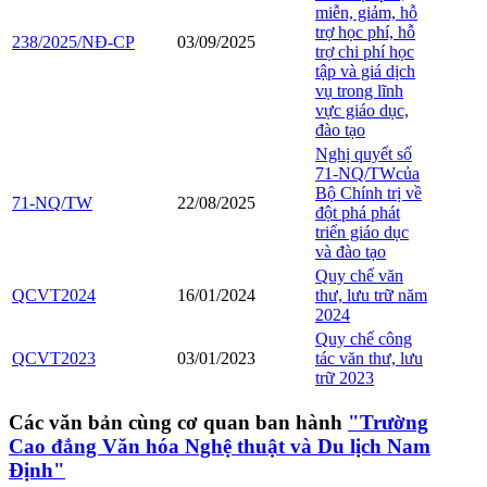
miễn, giảm, hỗ
trợ học phí, hỗ
238/2025/NĐ-CP
03/09/2025
trợ chi phí học
tập và giá dịch
vụ trong lĩnh
vực giáo dục,
đào tạo
Nghị quyết số
71-NQ/TWcủa
Bộ Chính trị về
71-NQ/TW
22/08/2025
đột phá phát
triển giáo dục
và đào tạo
Quy chế văn
QCVT2024
16/01/2024
thư, lưu trữ năm
2024
Quy chế công
QCVT2023
03/01/2023
tác văn thư, lưu
trữ 2023
Các văn bản cùng cơ quan ban hành
"Trường
Cao đẳng Văn hóa Nghệ thuật và Du lịch Nam
Định"