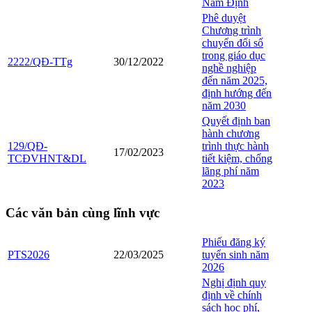
Nam Định
Phê duyệt
Chương trình
chuyển đổi số
trong giáo dục
2222/QĐ-TTg
30/12/2022
nghề nghiệp
đến năm 2025,
định hướng đến
năm 2030
Quyết định ban
hành chương
129/QĐ-
trình thực hành
17/02/2023
TCĐVHNT&DL
tiết kiệm, chống
lãng phí năm
2023
Các văn bản cùng lĩnh vực
Phiếu đăng ký
PTS2026
22/03/2025
tuyển sinh năm
2026
Nghị định quy
định về chính
sách học phí,