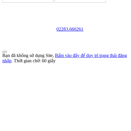
TRƯỜNG CAO ĐẲNG VĂN HÓA NGHỆ THUẬT
VÀ DU LỊCH NAM ĐỊNH
Địa chỉ: 128 Trần Huy Liệu - Phường Trường Thi - Tỉnh
Ninh Bình
Điện thoại:
02283.660261
Website: http://cdvhntdlnd.edu.vn
FANPAGE:http://facebook.com/cdvhntdlnd
Bạn đã không sử dụng Site,
Bấm vào đây để duy trì trạng thái đăng
nhập
. Thời gian chờ:
60
giây