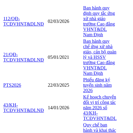
Ban hành quy
định quy tắc ứng
112/QĐ-
xử nhà giáo
02/03/2026
TCĐVHNT&DLNĐ
trường Cao đẳng
VHNT&DL
Nam Định
Ban hành quy
chế ứng xử nhà
giáo, cán bộ quản
21/QĐ-
05/01/2021
lý và HSSV
TCĐVHNT&DLNĐ
trường Cao đẳng
VHNT&DL
Nam Định
Phiếu đăng ký
PTS2026
22/03/2025
tuyển sinh năm
2026
Kế hoạch chuyển
đổi vị trí công tác
43/KH-
14/01/2026
năm 2026 số
TCĐVHNT&DLNĐ
43/KH-
TCĐVHNT&DL
Quy chế ban
hành và khai thác