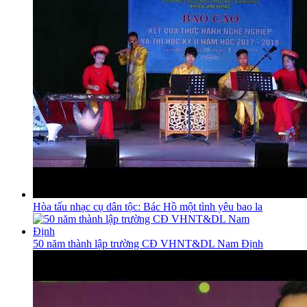
Hòa tấu nhạc cụ dân tộc: Bác Hồ một tình yêu bao la
50 năm thành lập trường CĐ VHNT&DL Nam Định