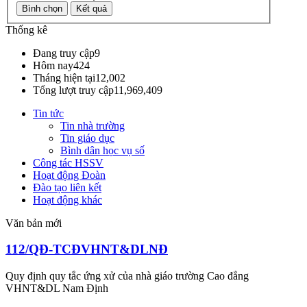
Thống kê
Đang truy cập
9
Hôm nay
424
Tháng hiện tại
12,002
Tổng lượt truy cập
11,969,409
Tin tức
Tin nhà trường
Tin giáo dục
Bình dân học vụ số
Công tác HSSV
Hoạt động Đoàn
Đào tạo liên kết
Hoạt động khác
Văn bản mới
112/QĐ-TCĐVHNT&DLNĐ
Quy định quy tắc ứng xử của nhà giáo trường Cao đẳng
VHNT&DL Nam Định