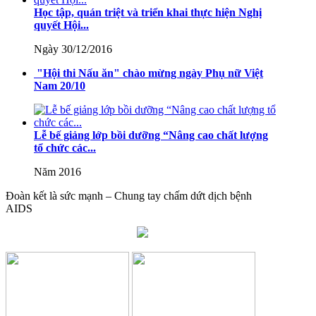
Học tập, quán triệt và triển khai thực hiện Nghị
Thông tư số 08/2025/TT-BGDĐT của Bộ Giáo dục và Đào
quyết Hội...
tạo: Quy định thời hạn lưu trữ hồ sơ, tài liệu thuộc lĩnh vực
giáo dục và đào tạo
Ngày 30/12/2016
Lượt xem:575 | lượt tải:0
"Hội thi Nấu ăn" chào mừng ngày Phụ nữ Việt
Nam 20/10
Lễ bế giảng lớp bồi dưỡng “Nâng cao chất lượng
tổ chức các...
Năm 2016
Đoàn kết là sức mạnh – Chung tay chấm dứt dịch bệnh
AIDS