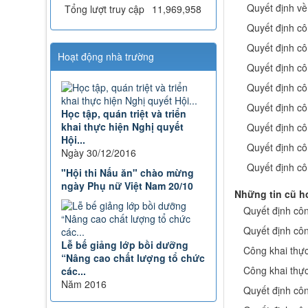
Quyết định về
giáo dục và đào tạo
Tổng lượt truy cập
11,969,958
Lượt xem:515 | lượt tải:0
Quyết định cô
08/2025/TT-BGDĐT
Quyết định cô
Thông tư số 08/2025/TT-BGDĐT
Hoạt động nhà trường
Quyết định c
của Bộ Giáo dục và Đào tạo:
Quy định thời hạn lưu trữ hồ sơ,
Quyết định cô
tài liệu thuộc lĩnh vực giáo dục
Quyết định cô
và đào tạo
Học tập, quán triệt và triển
Lượt xem:575 | lượt tải:0
khai thực hiện Nghị quyết
Quyết định cô
Hội...
Quyết định cô
Ngày 30/12/2016
Quyết định c
"Hội thi Nấu ăn" chào mừng
ngày Phụ nữ Việt Nam 20/10
Những tin cũ h
Quyết định côn
Quyết định cô
Lễ bế giảng lớp bồi dưỡng
Công khai thực
“Nâng cao chất lượng tổ chức
Công khai thực
các...
Năm 2016
Quyết định cô