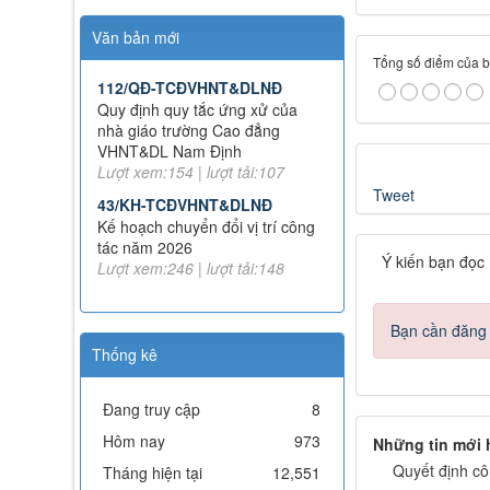
Văn bản mới
Tổng số điểm của bài
112/QĐ-TCĐVHNT&DLNĐ
Quy định quy tắc ứng xử của
nhà giáo trường Cao đẳng
VHNT&DL Nam Định
Lượt xem:154 | lượt tải:107
Tweet
43/KH-TCĐVHNT&DLNĐ
Kế hoạch chuyển đổi vị trí công
tác năm 2026
Ý kiến bạn đọc
Lượt xem:246 | lượt tải:148
238/2025/NĐ-CP
Quy định về chính sách học phí,
Bạn cần đăng n
miễn, giảm, hỗ trợ học phí, hỗ
Thống kê
trợ chi phí học tập và giá dịch vụ
trong lĩnh vực giáo dục, đào tạo
Lượt xem:349 | lượt tải:227
Đang truy cập
8
71-NQ/TW
Hôm nay
973
Những tin mới
Nghị quyết số 71-NQ/TWcủa Bộ
Quyết định cô
Tháng hiện tại
12,551
Chính trị về đột phá phát triển