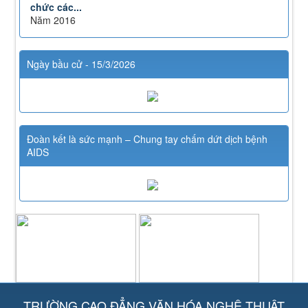
chức các...
Năm 2016
Ngày bầu cử - 15/3/2026
Đoàn kết là sức mạnh – Chung tay chấm dứt dịch bệnh
AIDS
TRƯỜNG CAO ĐẲNG VĂN HÓA NGHỆ THUẬT