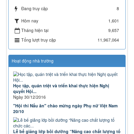
238/2025/NĐ-CP
Đang truy cập
8
Quy định về chính sách học phí, miễn, giảm, hỗ trợ
học phí, hỗ trợ chi phí học tập và giá dịch vụ trong
Hôm nay
1,601
lĩnh vực giáo dục, đào tạo
Lượt xem:347 | lượt tải:223
Tháng hiện tại
9,657
71-NQ/TW
Tổng lượt truy cập
11,967,064
Nghị quyết số 71-NQ/TWcủa Bộ Chính trị về đột phá
phát triển giáo dục và đào tạo
Lượt xem:514 | lượt tải:0
Hoạt động nhà trường
08/2025/TT-BGDĐT
Thông tư số 08/2025/TT-BGDĐT của Bộ Giáo dục và
Đào tạo: Quy định thời hạn lưu trữ hồ sơ, tài liệu
thuộc lĩnh vực giáo dục và đào tạo
Học tập, quán triệt và triển khai thực hiện Nghị
Lượt xem:573 | lượt tải:0
quyết Hội...
Ngày 30/12/2016
"Hội thi Nấu ăn" chào mừng ngày Phụ nữ Việt Nam
20/10
Lễ bế giảng lớp bồi dưỡng “Nâng cao chất lượng tổ