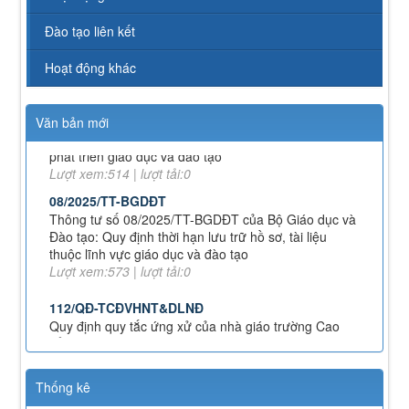
Quy định về chính sách học phí, miễn, giảm, hỗ trợ
Đào tạo liên kết
học phí, hỗ trợ chi phí học tập và giá dịch vụ trong
lĩnh vực giáo dục, đào tạo
Lượt xem:347 | lượt tải:223
Hoạt động khác
71-NQ/TW
Nghị quyết số 71-NQ/TWcủa Bộ Chính trị về đột phá
Văn bản mới
phát triển giáo dục và đào tạo
Lượt xem:514 | lượt tải:0
08/2025/TT-BGDĐT
Thông tư số 08/2025/TT-BGDĐT của Bộ Giáo dục và
Đào tạo: Quy định thời hạn lưu trữ hồ sơ, tài liệu
thuộc lĩnh vực giáo dục và đào tạo
Lượt xem:573 | lượt tải:0
112/QĐ-TCĐVHNT&DLNĐ
Quy định quy tắc ứng xử của nhà giáo trường Cao
đẳng VHNT&DL Nam Định
Lượt xem:150 | lượt tải:99
43/KH-TCĐVHNT&DLNĐ
Kế hoạch chuyển đổi vị trí công tác năm 2026
Thống kê
Lượt xem:244 | lượt tải:145