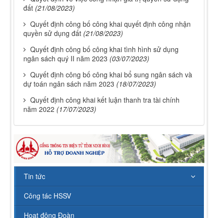
đất
(21/08/2023)
Quyết định công bố công khai quyết định công nhận
quyền sử dụng đất
(21/08/2023)
Quyết định công bố công khai tình hình sử dụng
ngân sách quý II năm 2023
(03/07/2023)
Quyết định công bố công khai bổ sung ngân sách và
dự toán ngân sách năm 2023
(18/07/2023)
Quyết định công khai kết luận thanh tra tài chính
năm 2022
(17/07/2023)
112/QĐ-TCĐVHNT&DLNĐ
Quy định quy tắc ứng xử của nhà giáo trường Cao
đẳng VHNT&DL Nam Định
Lượt xem:150 | lượt tải:99
Tin tức
43/KH-TCĐVHNT&DLNĐ
Kế hoạch chuyển đổi vị trí công tác năm 2026
Công tác HSSV
Lượt xem:244 | lượt tải:145
Hoạt động Đoàn
238/2025/NĐ-CP