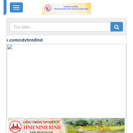
om/cdvhntdlnd