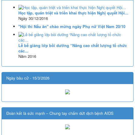
Thông tư số 08/2025/TT-BGDĐT của Bộ Giáo dục và Đào tạo: Quy
định thời hạn lưu trữ hồ sơ, tài liệu thuộc lĩnh vực giáo dục và đào tạo
Học tập, quán triệt và triển khai thực hiện Nghị quyết Hội...
Lượt xem:575 | lượt tải:0
Ngày 30/12/2016
"Hội thi Nấu ăn" chào mừng ngày Phụ nữ Việt Nam 20/10
Lễ bế giảng lớp bồi dưỡng “Nâng cao chất lượng tổ chức
các...
Năm 2016
Ngày bầu cử - 15/3/2026
Đoàn kết là sức mạnh – Chung tay chấm dứt dịch bệnh AIDS