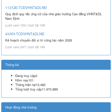
112/QĐ-TCĐVHNT&DLNĐ
Quy định quy tắc ứng xử của nhà giáo trường Cao đẳng VHNT&DL
Nam Định
Lượt xem:154 | lượt tải:108
43/KH-TCĐVHNT&DLNĐ
Kế hoạch chuyển đổi vị trí công tác năm 2026
Lượt xem:247 | lượt tải:149
238/2025/NĐ-CP
Quy định về chính sách học phí, miễn, giảm, hỗ trợ học phí, hỗ trợ
Thống kê
chi phí học tập và giá dịch vụ trong lĩnh vực giáo dục, đào tạo
Lượt xem:349 | lượt tải:227
Đang truy cập
3
Hôm nay
101
71-NQ/TW
Tháng hiện tại
13,482
Nghị quyết số 71-NQ/TWcủa Bộ Chính trị về đột phá phát triển giáo
Tổng lượt truy cập
11,970,889
dục và đào tạo
Lượt xem:515 | lượt tải:0
Hoạt động nhà trường
08/2025/TT-BGDĐT