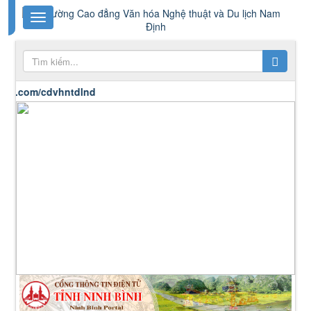
ok.com/cdvhntdlnd