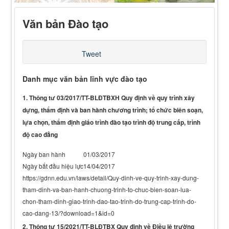
Văn bản Đào tạo
Tweet
Danh mục văn bản lĩnh vực đào tạo
1. Thông tư 03/2017/TT-BLĐTBXH Quy định về quy trình xây
dựng, thẩm định và ban hành chương trình; tổ chức biên soạn,
lựa chọn, thẩm định giáo trình đào tạo trình độ trung cấp, trình
độ cao đẳng
Ngày ban hành
01/03/2017
Ngày bắt đầu hiệu lực
14/04/2017
https://gdnn.edu.vn/laws/detail/Quy-dinh-ve-quy-trinh-xay-dung-
tham-dinh-va-ban-hanh-chuong-trinh-to-chuc-bien-soan-lua-
chon-tham-dinh-giao-trinh-dao-tao-trinh-do-trung-cap-trinh-do-
cao-dang-13/?download=1&id=0
2. Thông tư 15/2021/TT-BLĐTBX Quy định về Điều lệ trường