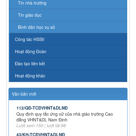
Tin nhà trường
Tin giáo dục
Bình dân học vụ số
Công tác HSSV
Hoạt động Đoàn
Đào tạo liên kết
Hoạt động khác
Văn bản mới
112/QĐ-TCĐVHNT&DLNĐ
Quy định quy tắc ứng xử của nhà giáo trường Cao
đẳng VHNT&DL Nam Định
Lượt xem:150 | lượt tải:98
43/KH-TCĐVHNT&DLNĐ