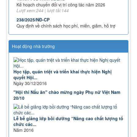
Kế hoạch chuyển đổi vị trí công tác năm 2026
Lượt xem:244 | lượt tải:144
238/2025/NĐ-CP
Quy định về chính sách học phí, miễn, giảm, hỗ trợ
học phí, hỗ trợ chi phí học tập và giá dịch vụ trong
lĩnh vực giáo dục, đào tạo
Lượt xem:347 | lượt tải:222
Hoạt động nhà trường
71-NQ/TW
Nghị quyết số 71-NQ/TWcủa Bộ Chính trị về đột phá
phát triển giáo dục và đào tạo
Lượt xem:514 | lượt tải:0
Học tập, quán triệt và triển khai thực hiện Nghị
quyết Hội...
08/2025/TT-BGDĐT
Ngày 30/12/2016
Thông tư số 08/2025/TT-BGDĐT của Bộ Giáo dục và
Đào tạo: Quy định thời hạn lưu trữ hồ sơ, tài liệu
"Hội thi Nấu ăn" chào mừng ngày Phụ nữ Việt Nam
thuộc lĩnh vực giáo dục và đào tạo
20/10
Lượt xem:572 | lượt tải:0
Lễ bế giảng lớp bồi dưỡng “Nâng cao chất lượng tổ
chức các...
Năm 2016