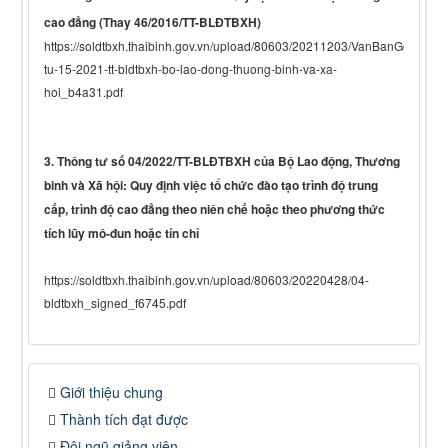
cao đẳng (Thay 46/2016/TT-BLĐTBXH)
https://soldtbxh.thaibinh.gov.vn/upload/80603/20211203/VanBanGoc_thon
tu-15-2021-tt-bldtbxh-bo-lao-dong-thuong-binh-va-xa-
hoi_b4a31.pdf
3. Thông tư số 04/2022/TT-BLĐTBXH của Bộ Lao động, Thương
binh và Xã hội: Quy định việc tổ chức đào tạo trình độ trung
cấp, trình độ cao đẳng theo niên chế hoặc theo phương thức
tích lũy mô-đun hoặc tín chỉ
https://soldtbxh.thaibinh.gov.vn/upload/80603/20220428/04-
bldtbxh_signed_f6745.pdf
Giới thiệu chung
Thành tích đạt được
Đội ngũ giảng viên