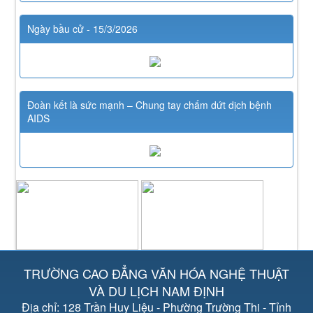
Ngày bầu cử - 15/3/2026
Đoàn kết là sức mạnh – Chung tay chấm dứt dịch bệnh
AIDS
TRƯỜNG CAO ĐẲNG VĂN HÓA NGHỆ THUẬT
VÀ DU LỊCH NAM ĐỊNH
Địa chỉ: 128 Trần Huy Liệu - Phường Trường Thi - Tỉnh