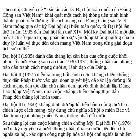
Theo đó, Chuyên đề “Dấu ấn các kỳ Đại hội toàn quốc của Đảng
Cộng sản Việt Nam”
khái quát một cách hệ thống tiến trình hình
thành, phát triển đường lối cách mạng của Đảng Cộng sản Việt
Nam thông qua các kỳ Đại hội đại biểu toàn quốc, từ Đại hội lần
thứ I năm 1935 đến Đại hội lần thứ XIV. Mỗi kỳ Đại hội là một dấu
mốc lịch sử quan trọng, phản ánh sự vận động không ngừng của tư
duy lý luận và thực tiễn cách mạng Việt Nam trong từng giai đoạn
lịch sử cụ thể.
Đại hội I (1935) đánh dấu thắng lợi căn bản của công cuộc khôi
phục tổ chức Đảng sau cao trào 1930-1931, thống nhất các phong
trào đấu tranh cách mạng dưới sự lãnh đạo của Đảng.
Đại hội II (1951) diễn ra trong bối cảnh cuộc kháng chiến chống
thực dân Pháp bước vào giai đoạn quyết liệt, đã xác lập đường lối
cách mạng dân tộc dân chủ nhân dân, quyết định thành lập Đảng
Lao động Việt Nam, đưa cuộc kháng chiến chống thực dân
Pháp đến thắng lợi hoàn toàn.
Đại hội III (1960) khẳng định đường lối tiến hành đồng thời hai
chiến lược cách mạng: xây dựng chủ nghĩa xã hội ở miền Bắc và
đấu tranh giải phóng miền Nam, thống nhất đất nước.
Sau thắng lợi của cuộc kháng chiến chống Mỹ, Đại hội IV (1976)
mở ra kỷ nguyên cả nước thống nhất, đưa cả nước tiến lên chủ
nghĩa xã hội, xác định công nghiệp hóa xã hội chủ nghĩa là nhiệm