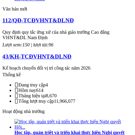
Văn bản mới
112/QĐ-TCĐVHNT&DLNĐ
Quy định quy tắc ứng xử của nhà giáo trường Cao đẳng
VHNT&DL Nam Định
Lượt xem:150 | lượt tải:96
43/KH-TCĐVHNT&DLNĐ
Kế hoạch chuyển đổi vị trí công tác năm 2026
Thống kê
Lượt xem:244 | lượt tải:143
Đang truy cập
4
238/2025/NĐ-CP
Hôm nay
614
Tháng hiện tại
8,670
Quy định về chính sách học phí, miễn, giảm, hỗ trợ học phí, hỗ trợ
Tổng lượt truy cập
11,966,077
chi phí học tập và giá dịch vụ trong lĩnh vực giáo dục, đào tạo
Hoạt động nhà trường
Lượt xem:347 | lượt tải:221
71-NQ/TW
Học tập, quán triệt và triển khai thực hiện Nghị quyết
Nghị quyết số 71-NQ/TWcủa Bộ Chính trị về đột phá phát triển