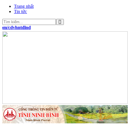
Trang nhất
Tin tức
cdvhntdlnd