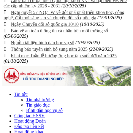
Cuộc bầu cử đại biểu Quốc hội khóa XVI và đại biểu HĐND
các cấp nhiệm kỳ 2026 - 2031
(20/10/2025)
Nghị quyết 57-NQ/TW về đột phá phát triển khoa học, công
nghệ, đổi mới sáng tạo và chuyển đổi số quốc gia
(15/01/2025)
Ngày Chuyển đổi số quốc gia 10/10
(10/10/2025)
Bảo vệ an toàn thông tin cá nhân trên môi trường số
(05/06/2025)
Nguồn tài liệu bình dân học vụ số
(10/09/2025)
Thông báo tuyển sinh bổ sung năm 2025
(22/09/2025)
Khai mạc Tuần lễ hưởng ứng học tập suốt đời năm 2025
(01/10/2025)
Tin tức
Tin nhà trường
Tin giáo dục
Bình dân học vụ số
Công tác HSSV
Hoạt động Đoàn
Đào tạo liên kết
Hoạt động khác