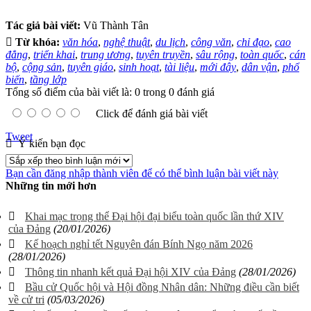
Tác giả bài viết:
Vũ Thành Tân
Từ khóa:
văn hóa
,
nghệ thuật
,
du lịch
,
công văn
,
chỉ đạo
,
cao
đẳng
,
triển khai
,
trung ương
,
tuyên truyền
,
sâu rộng
,
toàn quốc
,
cán
bộ
,
cộng sản
,
tuyên giáo
,
sinh hoạt
,
tài liệu
,
mới đây
,
dân vận
,
phổ
biến
,
tầng lớp
Tổng số điểm của bài viết là: 0 trong 0 đánh giá
Click để đánh giá bài viết
Tweet
Ý kiến bạn đọc
Bạn cần đăng nhập thành viên để có thể bình luận bài viết này
Những tin mới hơn
Khai mạc trọng thể Đại hội đại biểu toàn quốc lần thứ XIV
của Đảng
(20/01/2026)
Kế hoạch nghỉ tết Nguyên đán Bính Ngọ năm 2026
(28/01/2026)
Thông tin nhanh kết quả Đại hội XIV của Đảng
(28/01/2026)
Bầu cử Quốc hội và Hội đồng Nhân dân: Những điều cần biết
về cử tri
(05/03/2026)