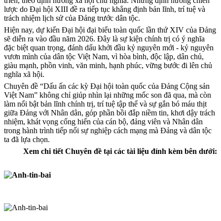
triển, theo định hướng xã hội chủ nghĩa. Những định hướng chiến
lược do Đại hội XIII đề ra tiếp tục khẳng định bản lĩnh, trí tuệ và
trách nhiệm lịch sử của Đảng trước dân tộc.
Hiện nay, dự kiến Đại hội đại biểu toàn quốc lần thứ XIV của Đảng
sẽ diễn ra vào đầu năm 2026. Đây là sự kiện chính trị có ý nghĩa
đặc biệt quan trọng, đánh dấu khởi đầu kỷ nguyên mới - kỷ nguyên
vươn mình của dân tộc Việt Nam, vì hòa bình, độc lập, dân chủ,
giàu mạnh, phồn vinh, văn minh, hạnh phúc, vững bước đi lên chủ
nghĩa xã hội.
Chuyên đề “Dấu ấn các kỳ Đại hội toàn quốc của Đảng Cộng sản
Việt Nam” không chỉ giúp nhìn lại những mốc son đã qua, mà còn
làm nổi bật bản lĩnh chính trị, trí tuệ tập thể và sự gắn bó máu thịt
giữa Đảng với Nhân dân, góp phần bồi đắp niềm tin, khơi dậy trách
nhiệm, khát vọng cống hiến của cán bộ, đảng viên và Nhân dân
trong hành trình tiếp nối sự nghiệp cách mạng mà Đảng và dân tộc
ta đã lựa chọn.
Xem chi tiết Chuyên đề tại các tài liệu đính kèm bên dưới: