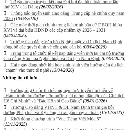
Tờ gấp tuyên truyền kết quả Đại hội đại biểu toàn quốc lần
thứ XIV của Đảng
(26/02/2026)
Thông báo tuyển sinh Cao đẳng, Trung cấp hệ chính quy năm
2026
(10/03/2026)
Các mốc thời gian chính trong lịch trình bầu cử ĐBQH khóa
XVI và đại biểu HĐND các cấp nhiệm kỳ 2026 – 2031
(08/03/2026)
Trường Cao đẳng Văn hóa Nghệ thuật và Du lịch Nam Định
công bố các quyết định về công tác cán bộ
(08/04/2026)
Trang trọng tổ chức lễ kết nạp đảng viên mới tại chi bộ trường
Cao đẳng Văn hóa Nghệ thuật và Du lịch Nam Định
(07/04/2026)
Hai ngày đáng nhớ: khi học sinh, sinh viên hướng dẫn du lịch
“chạm” vào thực tế nghề
(13/04/2026)
Những tin cũ hơn
Hưởng ứng Cuộc thi trắc nghiệm trực tuyến tìm hiểu vể
“Hành trình tìm đường cứu nước, giải phóng dân tộc của Chủ tịch
Hồ Chí Minh” và “Bác Hồ với Cao Bằng”
(08/01/2026)
Trường Cao đẳng VHNT & DL Nam Định tham gia bồi
dưỡng Pháp luật và Kỹ năng lái xe gắn máy an toàn
(15/12/2025)
Khởi động chương trình “Vua Tiếng Việt Mùa 5”
(13/11/2025)