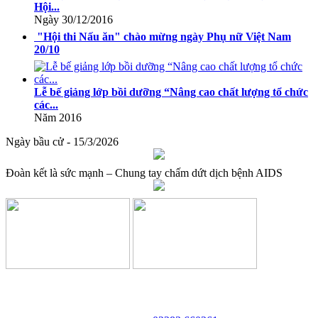
Hội...
giáo dục và đào tạo
Ngày 30/12/2016
Lượt xem:513 | lượt tải:0
"Hội thi Nấu ăn" chào mừng ngày Phụ nữ Việt Nam
20/10
08/2025/TT-BGDĐT
Thông tư số 08/2025/TT-BGDĐT của Bộ Giáo dục và Đào tạo:
Lễ bế giảng lớp bồi dưỡng “Nâng cao chất lượng tổ chức
Quy định thời hạn lưu trữ hồ sơ, tài liệu thuộc lĩnh vực giáo dục và
các...
đào tạo
Năm 2016
Lượt xem:571 | lượt tải:0
Ngày bầu cử - 15/3/2026
Đoàn kết là sức mạnh – Chung tay chấm dứt dịch bệnh AIDS
TRƯỜNG CAO ĐẲNG VĂN HÓA NGHỆ THUẬT VÀ
DU LỊCH NAM ĐỊNH
Địa chỉ: 128 Trần Huy Liệu - Phường Trường Thi - Tỉnh Ninh Bình