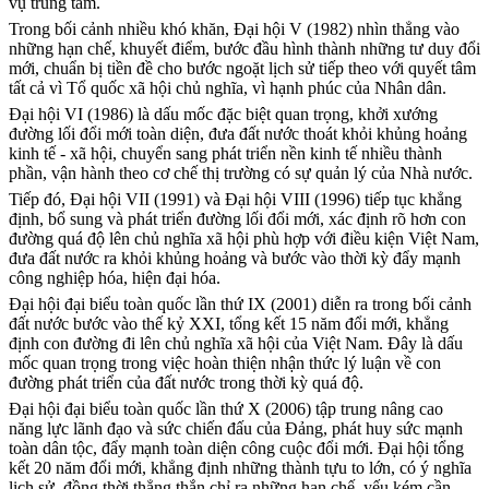
vụ trung tâm.
Trong bối cảnh nhiều khó khăn, Đại hội V (1982) nhìn thẳng vào
những hạn chế, khuyết điểm, bước đầu hình thành những tư duy đổi
mới, chuẩn bị tiền đề cho bước ngoặt lịch sử tiếp theo với quyết tâm
tất cả vì Tổ quốc xã hội chủ nghĩa, vì hạnh phúc của Nhân dân.
Đại hội VI (1986) là dấu mốc đặc biệt quan trọng, khởi xướng
đường lối đổi mới toàn diện, đưa đất nước thoát khỏi khủng hoảng
kinh tế - xã hội, chuyển sang phát triển nền kinh tế nhiều thành
phần, vận hành theo cơ chế thị trường có sự quản lý của Nhà nước.
Tiếp đó, Đại hội VII (1991) và Đại hội VIII (1996) tiếp tục khẳng
định, bổ sung và phát triển đường lối đổi mới, xác định rõ hơn con
đường quá độ lên chủ nghĩa xã hội phù hợp với điều kiện Việt Nam,
đưa đất nước ra khỏi khủng hoảng và bước vào thời kỳ đẩy mạnh
công nghiệp hóa, hiện đại hóa.
Đại hội đại biểu toàn quốc lần thứ IX (2001) diễn ra trong bối cảnh
đất nước bước vào thế kỷ XXI, tổng kết 15 năm đổi mới, khẳng
định con đường đi lên chủ nghĩa xã hội của Việt Nam. Đây là dấu
mốc quan trọng trong việc hoàn thiện nhận thức lý luận về con
đường phát triển của đất nước trong thời kỳ quá độ.
Đại hội đại biểu toàn quốc lần thứ X (2006) tập trung nâng cao
năng lực lãnh đạo và sức chiến đấu của Đảng, phát huy sức mạnh
toàn dân tộc, đẩy mạnh toàn diện công cuộc đổi mới. Đại hội tổng
kết 20 năm đổi mới, khẳng định những thành tựu to lớn, có ý nghĩa
lịch sử, đồng thời thẳng thắn chỉ ra những hạn chế, yếu kém cần