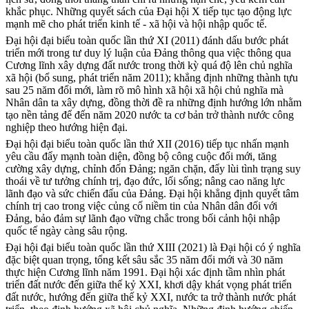
khắc phục. Những quyết sách của Đại hội X tiếp tục tạo động lực
mạnh mẽ cho phát triển kinh tế - xã hội và hội nhập quốc tế.
Đại hội đại biểu toàn quốc lần thứ XI (2011) đánh dấu bước phát
triển mới trong tư duy lý luận của Đảng thông qua việc thông qua
Cương lĩnh xây dựng đất nước trong thời kỳ quá độ lên chủ nghĩa
xã hội (bổ sung, phát triển năm 2011); khẳng định những thành tựu
sau 25 năm đổi mới, làm rõ mô hình xã hội xã hội chủ nghĩa mà
Nhân dân ta xây dựng, đồng thời đề ra những định hướng lớn nhằm
tạo nền tảng để đến năm 2020 nước ta cơ bản trở thành nước công
nghiệp theo hướng hiện đại.
Đại hội đại biểu toàn quốc lần thứ XII (2016) tiếp tục nhấn mạnh
yêu cầu đẩy mạnh toàn diện, đồng bộ công cuộc đổi mới, tăng
cường xây dựng, chỉnh đốn Đảng; ngăn chặn, đẩy lùi tình trạng suy
thoái về tư tưởng chính trị, đạo đức, lối sống; nâng cao năng lực
lãnh đạo và sức chiến đấu của Đảng. Đại hội khẳng định quyết tâm
chính trị cao trong việc củng cố niềm tin của Nhân dân đối với
Đảng, bảo đảm sự lãnh đạo vững chắc trong bối cảnh hội nhập
quốc tế ngày càng sâu rộng.
Đại hội đại biểu toàn quốc lần thứ XIII (2021) là Đại hội có ý nghĩa
đặc biệt quan trọng, tổng kết sâu sắc 35 năm đổi mới và 30 năm
thực hiện Cương lĩnh năm 1991. Đại hội xác định tầm nhìn phát
triển đất nước đến giữa thế kỷ XXI, khơi dậy khát vọng phát triển
đất nước, hướng đến giữa thế kỷ XXI, nước ta trở thành nước phát