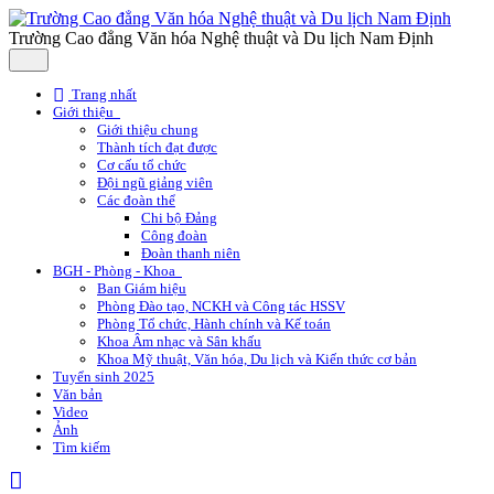
Trường Cao đẳng Văn hóa Nghệ thuật và Du lịch Nam Định
Trang nhất
Giới thiệu
Giới thiệu chung
Thành tích đạt được
Cơ cấu tổ chức
Đội ngũ giảng viên
Các đoàn thể
Chi bộ Đảng
Công đoàn
Đoàn thanh niên
BGH - Phòng - Khoa
Ban Giám hiệu
Phòng Đào tạo, NCKH và Công tác HSSV
Phòng Tổ chức, Hành chính và Kế toán
Khoa Âm nhạc và Sân khấu
Khoa Mỹ thuật, Văn hóa, Du lịch và Kiến thức cơ bản
Tuyển sinh 2025
Văn bản
Video
Ảnh
Tìm kiếm